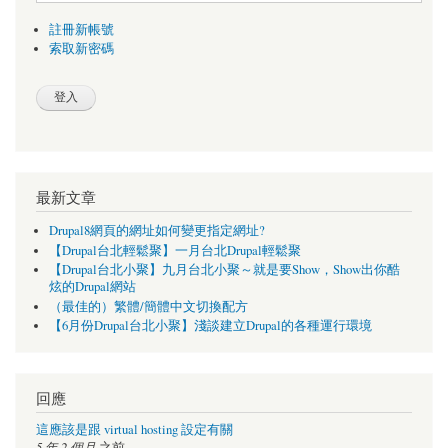
註冊新帳號
索取新密碼
最新文章
Drupal8網頁的網址如何變更指定網址?
【Drupal台北輕鬆聚】一月台北Drupal輕鬆聚
【Drupal台北小聚】九月台北小聚～就是要Show，Show出你酷
炫的Drupal網站
（最佳的）繁體/簡體中文切換配方
【6月份Drupal台北小聚】淺談建立Drupal的各種運行環境
回應
這應該是跟 virtual hosting 設定有關
5 年 2 個月
之前