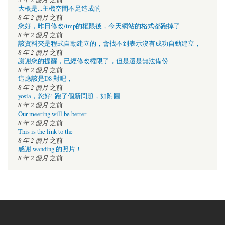
大概是...主機空間不足造成的
8 年 2 個月
之前
您好，昨日修改/tmp的權限後，今天網站的格式都跑掉了
8 年 2 個月
之前
該資料夾是程式自動建立的，會找不到表示沒有成功自動建立，
8 年 2 個月
之前
謝謝您的提醒，已經修改權限了，但是還是無法備份
8 年 2 個月
之前
這應該是D8 對吧，
8 年 2 個月
之前
yosia，您好! 跑了個新問題，如附圖
8 年 2 個月
之前
Our meeting will be better
8 年 2 個月
之前
This is the link to the
8 年 2 個月
之前
感謝 wanding 的照片！
8 年 2 個月
之前