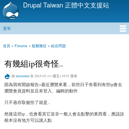
Drupal Taiwan 正體中文支援站
移
至
主
內
選單
容
主選單
首頁
»
Forums
»
疑難雜症
»
綜合問題
您在這裡
有幾組ip很奇怪..
由
moremina
在 2015-03-13 (週五) 19:51 發表
因為我有開啟報告>最近瀏覽來看，前些日子有看到有些ip會去
瀏覽會員資料並且有登入、編輯的動作
只不過存取被拒了就是..
然後這些ip，也會看其它並非一般人會去點擊的東西看，應該說
根本沒有地方可以讓人點