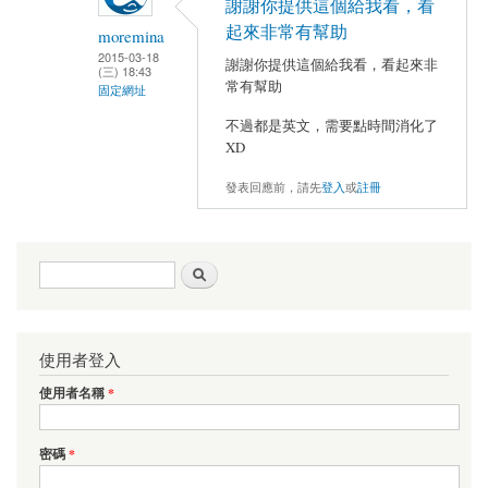
謝謝你提供這個給我看，看
起來非常有幫助
moremina
2015-03-18
謝謝你提供這個給我看，看起來非
(三) 18:43
常有幫助
固定網址
不過都是英文，需要點時間消化了
XD
發表回應前，請先
登入
或
註冊
搜尋表單
搜尋
使用者登入
使用者名稱
*
密碼
*