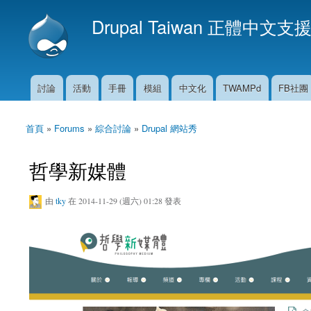
Drupal Taiwan 正體中文支
討論
活動
手冊
模組
中文化
TWAMPd
FB社團
主選單
首頁
»
Forums
»
綜合討論
»
Drupal 網站秀
您在這裡
哲學新媒體
由
tky
在 2014-11-29 (週六) 01:28 發表