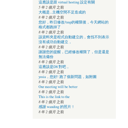
這應該是跟 virtual hosting 設定有關
5 年 2 個月
之前
大概是...主機空間不足造成的
8 年 2 個月
之前
您好，昨日修改/tmp的權限後，今天網站的
格式都跑掉了
8 年 2 個月
之前
該資料夾是程式自動建立的，會找不到表示
沒有成功自動建立，
8 年 2 個月
之前
謝謝您的提醒，已經修改權限了，但是還是
無法備份
8 年 2 個月
之前
這應該是D8 對吧，
8 年 2 個月
之前
yosia，您好! 跑了個新問題，如附圖
8 年 2 個月
之前
Our meeting will be better
8 年 2 個月
之前
This is the link to the
8 年 2 個月
之前
感謝 wanding 的照片！
8 年 2 個月
之前