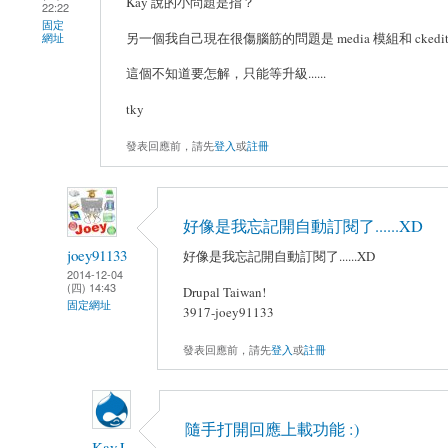
Kay 說的小問題是指？
22:22
固定
另一個我自己現在很傷腦筋的問題是 media 模組和 cke
網址
這個不知道要怎解，只能等升級......
tky
發表回應前，請先
登入
或
註冊
好像是我忘記開自動訂閱了......XD
joey91133
好像是我忘記開自動訂閱了......XD
2014-12-04
(四) 14:43
Drupal Taiwan!
固定網址
3917-joey91133
發表回應前，請先
登入
或
註冊
隨手打開回應上載功能 :)
Kay.L