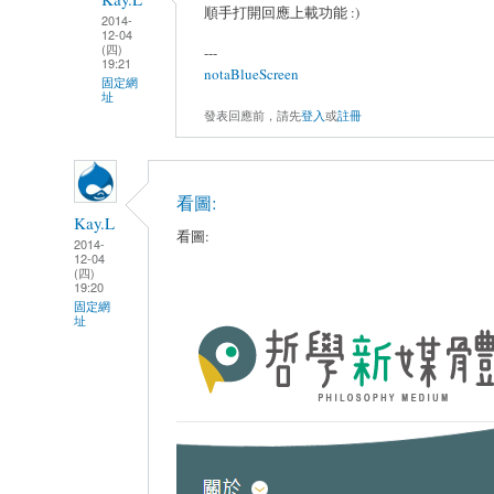
順手打開回應上載功能 :)
2014-
12-04
(四)
---
19:21
notaBlueScreen
固定網
址
發表回應前，請先
登入
或
註冊
看圖:
Kay.L
看圖:
2014-
12-04
(四)
19:20
固定網
址