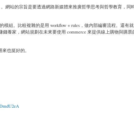
媒體」。網站的宗旨是要透過網路新媒體來推廣哲學思考與哲學教育，同
。比較複雜的是用 workflow + rules，做內部編審流程。還有
賺錢養家，網站規劃在未來要使用 commerce 來提供線上購物與購
前用來也挺好的。
evDmdU2eA