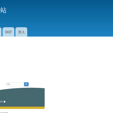
移
援站
至
主
內
容
DGT
登入