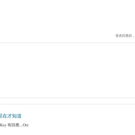
發表回應前
現在才知道
有回應....Orz