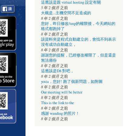
這應該是跟 virtual hosting 設定有關
5 年 2 個月
之前
大概是...主機空間不足造成的
8 年 2 個月
之前
您好，昨日修改/tmp的權限後，今天網站的
格式都跑掉了
8 年 2 個月
之前
該資料夾是程式自動建立的，會找不到表示
沒有成功自動建立，
8 年 2 個月
之前
謝謝您的提醒，已經修改權限了，但是還是
無法備份
8 年 2 個月
之前
這應該是D8 對吧，
8 年 2 個月
之前
yosia，您好! 跑了個新問題，如附圖
8 年 2 個月
之前
Our meeting will be better
8 年 2 個月
之前
This is the link to the
8 年 2 個月
之前
感謝 wanding 的照片！
8 年 2 個月
之前