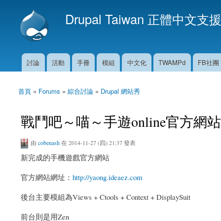
Drupal Taiwan 正體中文支
討論
活動
手冊
模組
中文化
TWAMPd
FB社團
主選單
首頁
»
Forums
»
綜合討論
»
Drupal 網站秀
您在這裡
戰鬥吧～喵～手遊online官方網站（
由
cobenash
在 2014-11-27 (四) 21:37 發表
新完成的手機遊戲官方網站
官方網站網址：
http://yaong.ideaez.com
後台主要模組為Views + Ctools + Context + DisplaySuit
前台則是用Zen