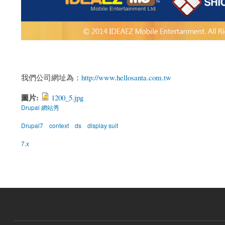
我們公司網址為：
http://www.hellosanta.com.tw
圖片:
1200_5.jpg
Drupal 網站秀
Drupal7
context
ds
display suit
7.x