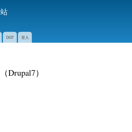
移
援站
至
主
內
容
DGT
登入
Drupal7）