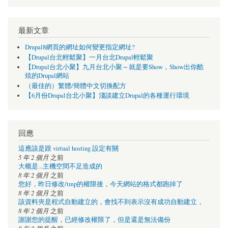
最新文章
Drupal8網頁的網址如何變更指定網址?
【Drupal台北輕鬆聚】一月台北Drupal輕鬆聚
【Drupal台北小聚】九月台北小聚～就是要Show，Show出你酷
炫的Drupal網站
（最佳的）繁體/簡體中文切換配方
【6月份Drupal台北小聚】淺談建立Drupal的各種運行環境
回應
這應該是跟 virtual hosting 設定有關
5 年 2 個月
之前
大概是...主機空間不足造成的
8 年 2 個月
之前
您好，昨日修改/tmp的權限後，今天網站的格式都跑掉了
8 年 2 個月
之前
該資料夾是程式自動建立的，會找不到表示沒有成功自動建立，
8 年 2 個月
之前
謝謝您的提醒，已經修改權限了，但是還是無法備份