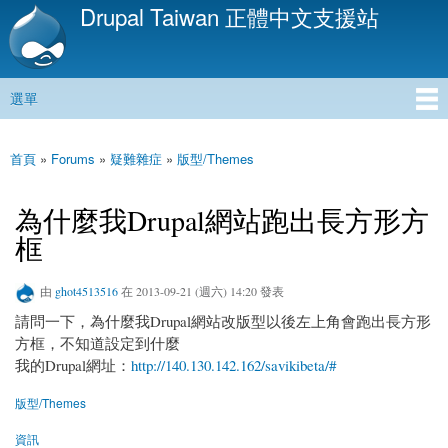
Drupal Taiwan 正體中文支援站
移
至
主
內
選單
容
主選單
首頁
»
Forums
»
疑難雜症
»
版型/Themes
您在這裡
為什麼我Drupal網站跑出長方形方
框
由
ghot4513516
在 2013-09-21 (週六) 14:20 發表
請問一下，為什麼我Drupal網站改版型以後左上角會跑出長方形
方框，不知道設定到什麼
我的Drupal網址：
http://140.130.142.162/savikibeta/#
版型/Themes
資訊