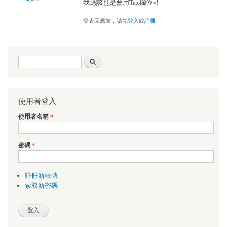
我應該也是會用Tax欄位~!
發表回應前，請先
登入
或
註冊
搜尋表單
搜尋
使用者登入
使用者名稱
*
密碼
*
註冊新帳號
索取新密碼