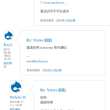
7-views-anchor-at...
還沒試可不可以成功
發表回應前，請先
登入
或
註冊
Re: Views 錨點
Kay.L
建議你用 taxonomy 取代欄位
2013-
06-09
(周日)
---
12:12
notaBlueScreen
固定網
址
發表回應前，請先
登入
或
註冊
Re: Views 錨點
Webster H.
好的
2013-06-11
謝謝你唷
(二) 13:25
固定網址