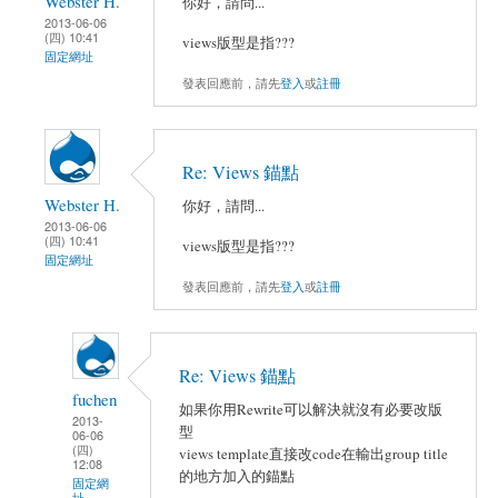
Webster H.
你好，請問...
2013-06-06
(四) 10:41
views版型是指???
固定網址
發表回應前，請先
登入
或
註冊
Re: Views 錨點
Webster H.
你好，請問...
2013-06-06
(四) 10:41
views版型是指???
固定網址
發表回應前，請先
登入
或
註冊
Re: Views 錨點
fuchen
如果你用Rewrite可以解決就沒有必要改版
2013-
型
06-06
(四)
views template直接改code在輸出group title
12:08
的地方加入的錨點
固定網
址