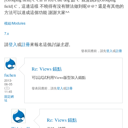
field] C，這邊這樣 不曉得有沒有辦法做到呢@@? 還是有其他的
方法可以達成這個功能 謝謝大家^^
模組/Modules
7.x
請
登入
或
註冊
來報名這個
討論主題
。
發表回應前，請先
登入
或
註冊
Re: Views 錨點
fuchen
可以試試利用Views版型加入錨點
2013-
06-05
(三)
發表回應前，請先
登入
或
註冊
11:45
固定網
址
Re: Views 錨點