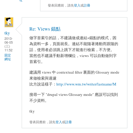
發表回應前，請先
登入
或
註冊
Re: Views 錨點
tky
做字首索引的話，不建議做成連結+錨點的模式，因
2013-
06-05
為資料一多，頁面就長。連結不能隨著捲動而跟隨的
(三)
話，使用者必須跳上跳下才能進行檢索，不方便。
11:52
固定
當然也不建議手動新增欄位，views 可以自動做到字
網址
首索引。
建議用 views 中 contextual filter 裏面的 Glossary mode
來做檢索與過濾
比方說這樣子：
http://www.wrn.tw/writer/lastname/M
搜尋一下 "drupal views Glossary mode" 應該可以找到
不少資料。
tky
發表回應前，請先
登入
或
註冊