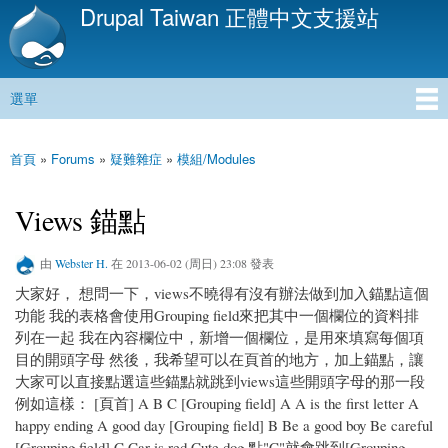
Drupal Taiwan 正體中文支援站
移
至
主
內
選單
容
主選單
首頁
»
Forums
»
疑難雜症
»
模組/Modules
您在這裡
Views 錨點
由
Webster H.
在 2013-06-02 (周日) 23:08 發表
大家好， 想問一下，views不曉得有沒有辦法做到加入錨點這個
功能 我的表格會使用Grouping field來把其中一個欄位的資料排
列在一起 我在內容欄位中，新增一個欄位，是用來填寫每個項
目的開頭字母 然後，我希望可以在頁首的地方，加上錨點，讓
大家可以直接點選這些錨點就跳到views這些開頭字母的那一段
例如這樣： [頁首] A B C [Grouping field] A A is the first letter A
happy ending A good day [Grouping field] B Be a good boy Be careful
[Grouping field] C Car is red Cute dog 點"C"就會跳到[Grouping