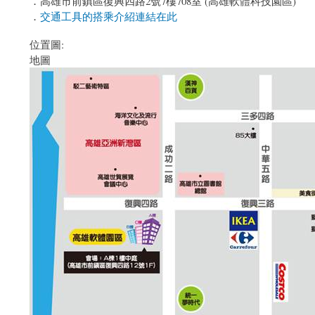
．高雄市前鎮區復興四路2號7樓708室 (高雄軟體科技園區)
．
交通工具的搭乘介紹連結在此
位置圖:
地圖