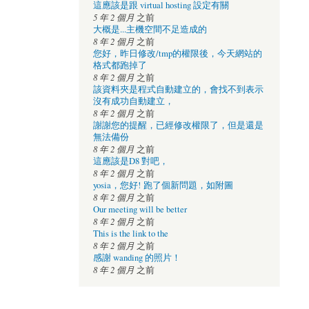
這應該是跟 virtual hosting 設定有關
5 年 2 個月
之前
大概是...主機空間不足造成的
8 年 2 個月
之前
您好，昨日修改/tmp的權限後，今天網站的
格式都跑掉了
8 年 2 個月
之前
該資料夾是程式自動建立的，會找不到表示
沒有成功自動建立，
8 年 2 個月
之前
謝謝您的提醒，已經修改權限了，但是還是
無法備份
8 年 2 個月
之前
這應該是D8 對吧，
8 年 2 個月
之前
yosia，您好! 跑了個新問題，如附圖
8 年 2 個月
之前
Our meeting will be better
8 年 2 個月
之前
This is the link to the
8 年 2 個月
之前
感謝 wanding 的照片！
8 年 2 個月
之前