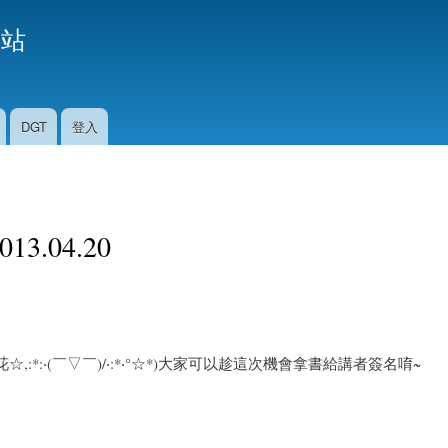
移
援站
至
主
內
容
DGT
登入
3.04.20
,:*:‧(￣▽￣)/‧:*‧°☆*)大家可以趁這次機會拿書給講者簽名唷~
-------