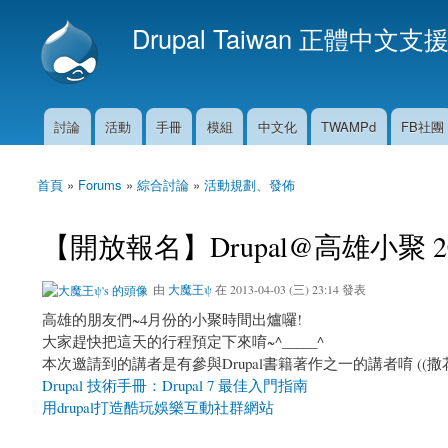
Drupal Taiwan 正體中文支
討論
活動
手冊
模組
中文化
TWAMPd
FB社團
主選單
首頁
»
Forums
»
綜合討論
»
活動規劃、發佈
您在這裡
【開放報名】Drupal@高雄小聚 201
由
大魔王ψ
在 2013-04-03 (三) 23:14 發表
高雄的朋友們~4月份的小聚時間出爐囉!
大家趕快把這天的行程預定下來唷~^_____^
本次邀請到的講者是有參與Drupal書籍著作之一的講者唷 ((撒花☆
Drupal 技術手冊：Drupal 7 最佳入門指南
用drupal打造酷玩娛樂互動社群網站
---------------------------------------------------------------------------------