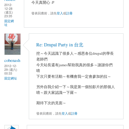
今天真開心 :P
2012-
12-28
(週五)
發表回應前，請先
登入
或
註冊
23:35
固定網
址
Re: Drupal Party in 台北
挖～今天認識了很多人～感恩各位drupal的學長
老師們
cobenash
今天站長還有james幫助我真的很多～謝謝你們
2012-12-
29 (週六)
唷
00:33
下次只要有活動～有機會我一定會參加的拉～
固定網址
另外自我介紹一下～我是第一個拍影片的那個人
唷～跟大家認識一下羅～
期待下次的見面～
發表回應前，請先
登入
或
註冊