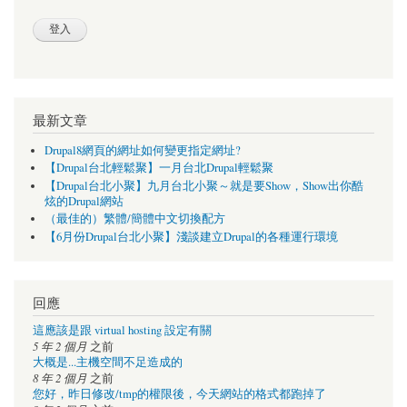
最新文章
Drupal8網頁的網址如何變更指定網址?
【Drupal台北輕鬆聚】一月台北Drupal輕鬆聚
【Drupal台北小聚】九月台北小聚～就是要Show，Show出你酷
炫的Drupal網站
（最佳的）繁體/簡體中文切換配方
【6月份Drupal台北小聚】淺談建立Drupal的各種運行環境
回應
這應該是跟 virtual hosting 設定有關
5 年 2 個月
之前
大概是...主機空間不足造成的
8 年 2 個月
之前
您好，昨日修改/tmp的權限後，今天網站的格式都跑掉了