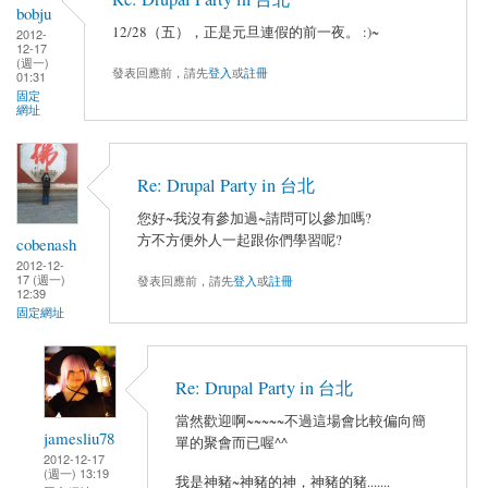
bobju
12/28（五），正是元旦連假的前一夜。 :)~
2012-
12-17
(週一)
發表回應前，請先
登入
或
註冊
01:31
固定
網址
Re: Drupal Party in 台北
您好~我沒有參加過~請問可以參加嗎?
方不方便外人一起跟你們學習呢?
cobenash
2012-12-
17 (週一)
發表回應前，請先
登入
或
註冊
12:39
固定網址
Re: Drupal Party in 台北
當然歡迎啊~~~~~不過這場會比較偏向簡
jamesliu78
單的聚會而已喔^^
2012-12-17
(週一) 13:19
我是神豬~神豬的神，神豬的豬.......