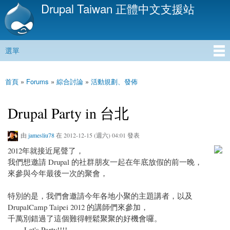
Drupal Taiwan 正體中文支援站
移
至
主
內
選單
容
主選單
首頁
»
Forums
»
綜合討論
»
活動規劃、發佈
您在這裡
Drupal Party in 台北
由
jamesliu78
在 2012-12-15 (週六) 04:01 發表
2012年就接近尾聲了，
我們想邀請 Drupal 的社群朋友一起在年底放假的前一晚，
來參與今年最後一次的聚會，
特別的是，我們會邀請今年各地小聚的主題講者，以及
DrupalCamp Taipei 2012 的講師們來參加，
千萬別錯過了這個難得輕鬆聚聚的好機會囉。
........Let's Party!!!!