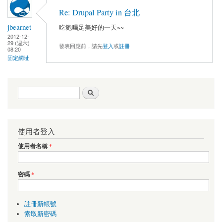
Re: Drupal Party in 台北
jbearnet
吃飽喝足美好的一天~~
2012-12-
29 (週六)
發表回應前，請先
登入
或
註冊
08:20
固定網址
搜尋表單
搜尋
使用者登入
使用者名稱
*
密碼
*
註冊新帳號
索取新密碼