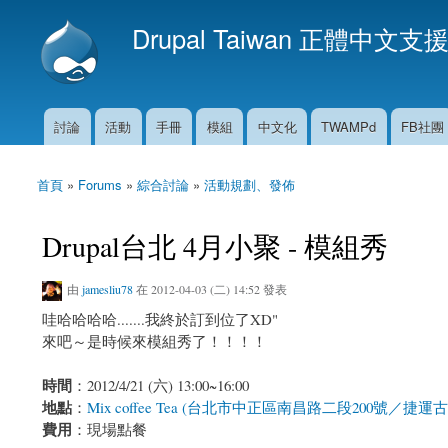
Drupal Taiwan 正體中文支
討論
活動
手冊
模組
中文化
TWAMPd
FB社團
主選單
首頁
»
Forums
»
綜合討論
»
活動規劃、發佈
您在這裡
Drupal台北 4月小聚 - 模組秀
由
jamesliu78
在 2012-04-03 (二) 14:52 發表
哇哈哈哈哈.......我終於訂到位了XD"
來吧～是時候來模組秀了！！！！
時間
：2012/4/21 (六) 13:00~16:00
地點
：
Mix coffee Tea (台北市中正區南昌路二段200號／捷運
費用
：現場點餐