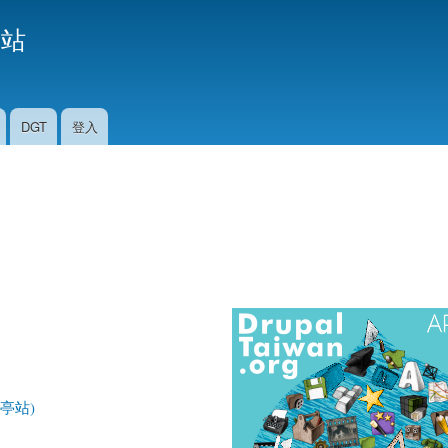
移
援站
至
主
內
容
DGT
登入
古亭站)