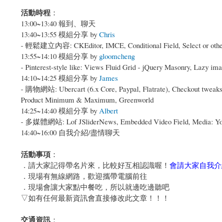
活動時程
：
13:00~13:40 報到、聊天
13:40~13:55 模組分享 by
Chris
- 輕鬆建立內容: CKEditor, IMCE, Conditional Field, Select or other,
13:55~14:10 模組分享 by
gloomcheng
- Pinterest-style like: Views Fluid Grid - jQuery Masonry, Lazy ima
14:10~14:25 模組分享 by
James
- 購物網站: Ubercart (6.x Core, Paypal, Flatrate), Checkout tweaks, D
Product Minimum & Maximum, Greenworld
14:25~14:40 模組分享 by
Albert
- 多媒體網站: Lof JSliderNews, Embedded Video Field, Media: YouT
14:40~16:00 自我介紹/盡情聊天
活動事項
：
．請大家記得帶名片來，比較好互相認識喔！
會請大家自我介
．現場有無線網路，歡迎攜帶電腦前往
．現場會讓大家點中餐吃，所以就邊吃邊聽吧
▽如有任何最新資訊會直接修改此文章！！！
交通資訊
：