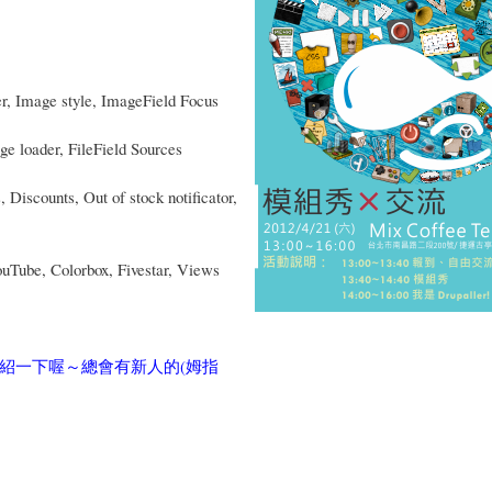
 Image style, ImageField Focus
ge loader, FileField Sources
iscounts, Out of stock notificator,
ube, Colorbox, Fivestar, Views
紹一下喔～總會有新人的(姆指