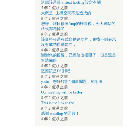
這應該是跟 virtual hosting 設定有關
5 年 2 個月
之前
大概是...主機空間不足造成的
8 年 2 個月
之前
您好，昨日修改/tmp的權限後，今天網站的
格式都跑掉了
8 年 2 個月
之前
該資料夾是程式自動建立的，會找不到表示
沒有成功自動建立，
8 年 2 個月
之前
謝謝您的提醒，已經修改權限了，但是還是
無法備份
8 年 2 個月
之前
這應該是D8 對吧，
8 年 2 個月
之前
yosia，您好! 跑了個新問題，如附圖
8 年 2 個月
之前
Our meeting will be better
8 年 2 個月
之前
This is the link to the
8 年 2 個月
之前
感謝 wanding 的照片！
8 年 2 個月
之前