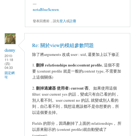
---
notaBlueScreen
發表回應前，請先
登入
或
註冊
Re: 關於view的模組參數問題
danny
除了將arguments 改成 user : uid, 還要加上以下修正
2010-
11-18
(四)
刪掉 relationships node:content profile
1.
, 這個不需
04:33
要 (content profile 就是一般的content type, 不需要加
固定網
址
上這個關係)
刪掉過濾器 使用者: current 否
2.
。 如果使用這個
filter: user current yes 的話，變成只有自己看的到，
別人看不到。user current no 的話, 就變成別人看的
到，自己看不到，我想這應該都不是你想要的，所
以這個要去掉。
Fields 的部分，因爲刪掉了上面的 relationships， 所
以原來顯示的 (content profile)就自動變成了
(content).