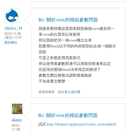
Re: 關於view的模組參數問題
shirley_34
我後來覺得應該是因為我把兩個view建在同一
2010-11-26
筆view的位置所以有衝突
(週五) 17:47
所以我就把另一個view獨立出來
固定網址
想要用block以不同的內容類型結合成一個顯示
頁面
可是之前都是用頁面形式
所以使用者參數那邊可以用路徑那邊來設定
但是現在變成block沒有指定的路徑了
參數怎麼設都無法讀取變成無效
不知道要怎麼辦ˊ ˋ
發表回應前，請先
登入
或
註冊
Re: 關於view的模組參數問題
danny
試試
http://drupal.org/project/views_customfield
2010-
11-26