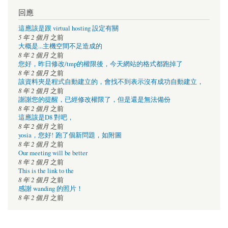
回應
這應該是跟 virtual hosting 設定有關
5 年 2 個月
之前
大概是...主機空間不足造成的
8 年 2 個月
之前
您好，昨日修改/tmp的權限後，今天網站的格式都跑掉了
8 年 2 個月
之前
該資料夾是程式自動建立的，會找不到表示沒有成功自動建立，
8 年 2 個月
之前
謝謝您的提醒，已經修改權限了，但是還是無法備份
8 年 2 個月
之前
這應該是D8 對吧，
8 年 2 個月
之前
yosia，您好! 跑了個新問題，如附圖
8 年 2 個月
之前
Our meeting will be better
8 年 2 個月
之前
This is the link to the
8 年 2 個月
之前
感謝 wanding 的照片！
8 年 2 個月
之前