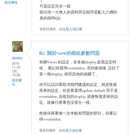
固定網址
可是設定完全一樣
卻出現一大堆人的資料而且順序是亂七八糟的
真的很冏QQ
發表回應前，請先
登入
或
註冊
Re: 關於view的模組參數問題
danny
有關Views 的設定，在各個display差異設定時
2010-
11-25
候， 要記得選擇overridden. 否則會很摻. 設好了
(四)
某一個display, 卻把其他的搞砸了。
15:26
固定網
址
你可以試試看取消我們建議的設定，就是恢復
原來的設定，但是要選擇update default 而不是
overridden, 這樣別的display 就會恢復原來的設
定。就像什麽事也沒發生一樣。
然後你再重做一次本帖有問題的部分，但要記
得overridden.
發表回應前，請先
登入
或
註冊