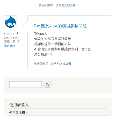
發表回應前，請先
登入
或
註冊
Re: 關於view的模組參數問題
shirley_34
TO artt大
2010-11-28
你說的方法我會試試看!!!
(周日) 23:10
感謝你提供一個新的方法
固定網址
不管有沒有用都可以讓我學到一個方法
萬分感謝>"<
發表回應前，請先
登入
或
註冊
搜尋表單
搜尋
使用者登入
使用者名稱
*