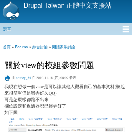
Drupal Taiwan 正體中文支援站
移
至
主
內
選單
容
主選單
首頁
»
Forums
»
綜合討論
»
閒話家常討論
您在這裡
關於view的模組參數問題
由
shirley_34
在 2010-11-18 (四) 00:09 發表
我現在想做一個view是可以讓其他人觀看自己的基本資料(聽起
來很簡單但是我弄好久QQ)
可是怎麼樣都跑不出來
欄位設定和過濾器都已經弄好了
如下圖