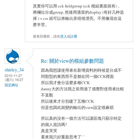
其實你可以用 cck fieldgroup (cck 模組裏面就有)，
將欄位分成group, 然後用適當的display (有好几种选
择 ) + css 就可以将輸出弄得很漂亮。不用像现在這
麽辛苦。
發表回應前，請先
登入
或
註冊
Re: 關於view的模組參數問題
shirley_34
因為我想讓使用者在新增資料的時候是分成不
2010-11-27
同類型的東西而不是都在同一個CCK裡面
(週六) 16:27
所以我才會分這麼多種CCK
固定網址
danny大的方法我之前用過了感覺對使用者比較
不直觀
所以後來才分別建了五種CCK
但是也因此就變的輸出的view設定很麻煩
所以真的沒有一個方法可以讓區塊只顯示特定
的個人資訊嗎?
真是哭哭
看來我只好重新思考了ˊ ˋ