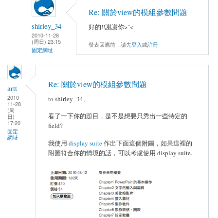
Re: 關於view的模組參數問題
shirley_34
好的!!謝謝你>"<
2010-11-28
(周日) 23:15
發表回應前，請先
登入
或
註冊
固定網址
Re: 關於view的模組參數問題
artt
2010-
to shirley_34,
11-28
(周
看了一下你的題目，是不是想要只秀出一些特定的
日)
17:20
field?
固定
網址
我使用
display suite
作出下面這個附圖，如果這裡的
附圖符合你的情境的話，可以考慮使用 display suite.