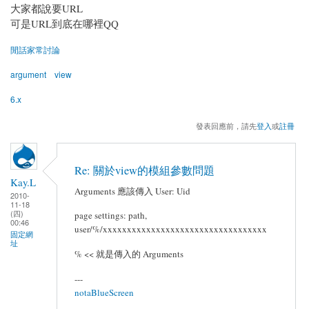
大家都說要URL
可是URL到底在哪裡QQ
閒話家常討論
argument
view
6.x
發表回應前，請先
登入
或
註冊
Re: 關於view的模組參數問題
Kay.L
Arguments 應該傳入 User: Uid
2010-
11-18
(四)
page settings: path,
00:46
user/%/xxxxxxxxxxxxxxxxxxxxxxxxxxxxxxxxxx
固定網
址
% << 就是傳入的 Arguments
---
notaBlueScreen