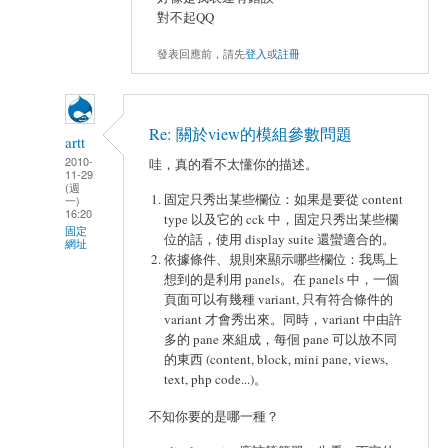
對不起QQ
發表回應前，請先
登入
或
註冊
Re: 關於view的模組參數問題
artt
2010-
哇，真的看不太懂你的描述。
11-29
(週
固定只秀出某些欄位：如果是要從 content
一)
16:20
type 以及它的 cck 中，固定只秀出某些欄
固定
位的話，使用 display suite 還蠻適合的。
網址
依據條件、規則來顯示哪些欄位：我馬上
想到的是利用 panels。在 panels 中，一個
頁面可以有幾種 variant, 只有符合條件的
variant 才會秀出來。同時，variant 中由許
多的 pane 來組成，每佪 pane 可以放不同
的東西 (content, block, mini pane, views,
text, php code...)。
不知你要的是哪一種？