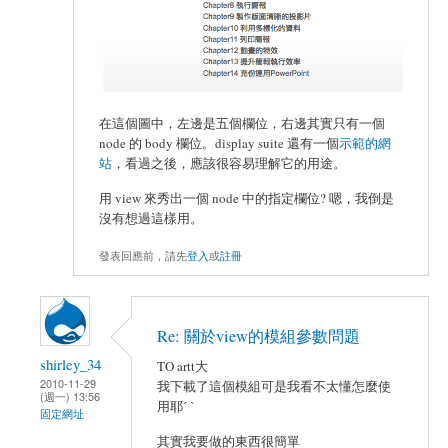
在這個圖中，左邊是五個欄位，右邊其實只有一個
node 的 body 欄位。display suite 還有一個
示範的網
站
，看過之後，應該很容易理解它的用途。
用 view 來秀出一個 node 中的指定欄位? 嗯，我倒是
沒有想過這樣用。
發表回應前，請先
登入
或
註冊
Re: 關於view的模組參數問題
shirley_34
TO artt大
2010-11-29
我下載了這個模組可是我看不太懂怎麼使
(週一) 13:56
用耶ˊ ˋ
固定網址
其實我要做的東西很簡單