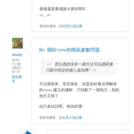
最後還是要感謝大家的幫忙
<(-_-)>
發表回應前，請先
登入
或
註冊
Re: 關於view的模組參數問題
danny
2010-
所以真的沒有一個方法可以讓區塊
11-28
(周日)
只顯示特定的個人資訊嗎?
01:17
固定網
址
方法當然有，而且很多，但是由於無法理解你
的views 建立的邏輯，只怕動了一個地方，別的
地方又毀了.
自己多試試吧。祝你好運!
發表回應前，請先
登入
或
註冊