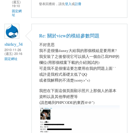
(週五)
發表回應前，請先
登入
或
註冊
19:10
固定網
址
Re: 關於view的模組參數問題
shirley_34
不好意思
2010-11-26
我不是很懂danny大給我的那個模組是要用來?
(週五) 20:16
我安裝了之後發現它可以插入一個自己寫PHP的
固定網址
欄位(用那個檔案下載的介紹測試的)
可是我不是很懂這要怎麼用在我的問題上面ˊ ˋ
或許是我程式基礎太低了QQ
或者我解釋的不清楚(sorry>"<)
我想在下面這個頁面顯示照片上那個人的基本
資料以及其他學經歷等
(請忽略到PHPCODE的東西@@")