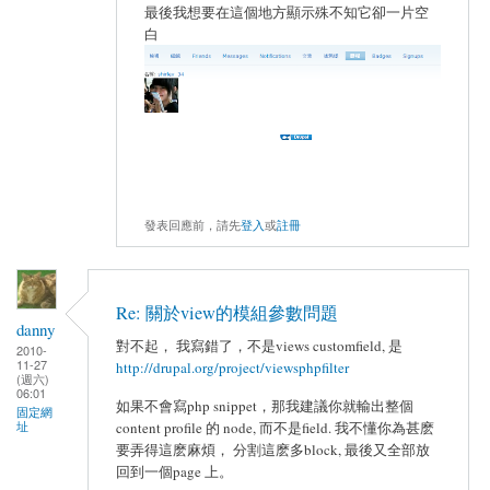
最後我想要在這個地方顯示殊不知它卻一片空
白
發表回應前，請先
登入
或
註冊
Re: 關於view的模組參數問題
danny
對不起， 我寫錯了，不是views customfield, 是
2010-
11-27
http://drupal.org/project/viewsphpfilter
(週六)
06:01
如果不會寫php snippet，那我建議你就輸出整個
固定網
址
content profile 的 node, 而不是field. 我不懂你為甚麽
要弄得這麽麻煩， 分割這麽多block, 最後又全部放
回到一個page 上。