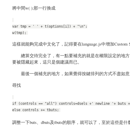
將中間w( );那一行換成
var tmp = ' ' + t(options[i]) + "\n";
w(tmp);
這樣就能夠完成中文化了，記得要在language.js中增加Custom
總算交待完全了，有一點要補充的就是在權限設定的地方，最好都設成「
要被隱藏起來，這只是個建議而已。
最後一個補充的地方，如果覺得按鍵排列的方式不盡如意，可以
尋找
if (controls == "all") controls=dsels +' newline '+ buts +
else controls += tbuts;
調整一下buts、dbuts及tbuts的順序，就可以了，至於