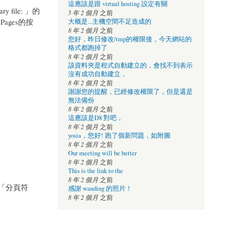
這應該是跟 virtual hosting 設定有關
file: 」的
5 年 2 個月
之前
ages的按
大概是...主機空間不足造成的
8 年 2 個月
之前
您好，昨日修改/tmp的權限後，今天網站的
格式都跑掉了
8 年 2 個月
之前
該資料夾是程式自動建立的，會找不到表示
沒有成功自動建立，
8 年 2 個月
之前
謝謝您的提醒，已經修改權限了，但是還是
無法備份
8 年 2 個月
之前
這應該是D8 對吧，
8 年 2 個月
之前
yosia，您好! 跑了個新問題，如附圖
8 年 2 個月
之前
Our meeting will be better
8 年 2 個月
之前
This is the link to the
8 年 2 個月
之前
「分頁符
感謝 wanding 的照片！
8 年 2 個月
之前