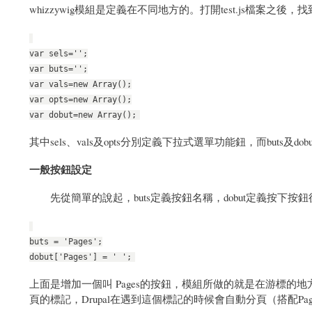
whizzywig模組是定義在不同地方的。打開test.js檔案之後，找
var sels='';
var buts='';
var vals=new Array();
var opts=new Array();
var dobut=new Array();
其中sels、vals及opts分別定義下拉式選單功能鈕，而buts及d
一般按鈕設定
先從簡單的說起，buts定義按鈕名稱，dobut定義按下
buts = 'Pages';
dobut['Pages'] = ' ';
上面是增加一個叫 Pages的按鈕，模組所做的就是在游標的地
頁的標記，Drupal在遇到這個標記的時候會自動分頁（搭配Pag