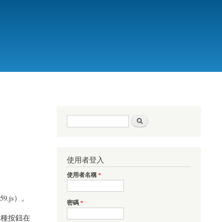
搜尋表單
搜尋
使用者登入
使用者名稱
*
59.js）。
密碼
*
種按鈕在