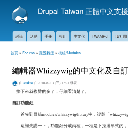
Drupal Taiwan 正體中文支
討論
活動
手冊
模組
中文化
TWAMPd
FB社團
主選單
首頁
»
Forums
»
疑難雜症
»
模組/Modules
您在這裡
編輯器Whizzywig的中文化及
由
senkao
在 2010-02-03 (三) 17:21 發表
接下來就複雜的多了，仔細看清楚了。
自訂功能鈕
首先到目錄modules/whizzywig/library中，複製「whizzywig
這裡先講一下，功能鈕分成兩種，一種是下拉選單式的，像