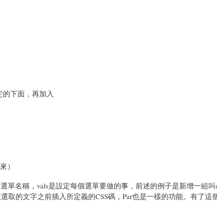
設定的下面，再加入
起來）
是選單名稱，vals是設定每個選單要做的事，前述的例子是新增一組叫cu
tle是在選取的文字之前插入所定義的CSS碼，Par也是一樣的功能。有了