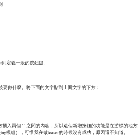
到
obut則定義一般的按鈕鍵。
按鈕後要做什麼。將下面的文字貼到上面文字的下方：
方插入兩個 ' ' 之間的內容，所以這個新增按鈕的功能是在游標的地
ing模組），可惜我在做teaser的時候沒有成功，原因還不知道。