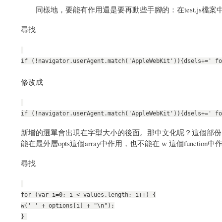
同樣地，要能有作用還是要再動些手腳的：在test.js檔案
尋找
if (!navigator.userAgent.match('AppleWebKit')){dsels+=' fo
修改成
if (!navigator.userAgent.match('AppleWebKit')){dsels+=' fo
新增的選單會出現在字型大小的後面。那中文化呢？這個部份因為我不會
能在最外層opts這個array中作用，也不能在 w 這個func
尋找
for (var i=0; i < values.length; i++) {
w(' ' + options[i] + "\n");
}