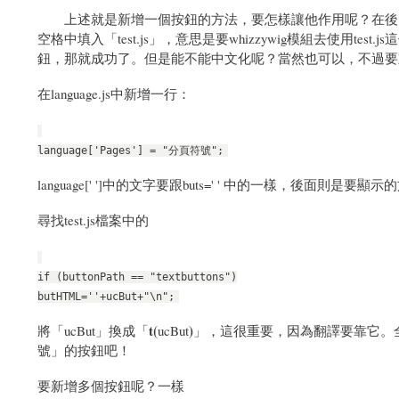
上述就是新增一個按鈕的方法，要怎樣讓他作用呢？在後台管理-->網站設定-
空格中填入「test.js」，意思是要whizzywig模組去使用t
鈕，那就成功了。但是能不能中文化呢？當然也可以，不過要
在language.js中新增一行：
language['Pages'] = "分頁符號";
language[' ']中的文字要跟buts=' ' 中的一樣，後面則
尋找test.js檔案中的
if (buttonPath == "textbuttons")
butHTML=''+ucBut+"\n";
t(
)
將「ucBut」換成「
ucBut
」，這很重要，因為翻譯要靠它。
號」的按鈕吧！
要新增多個按鈕呢？一樣