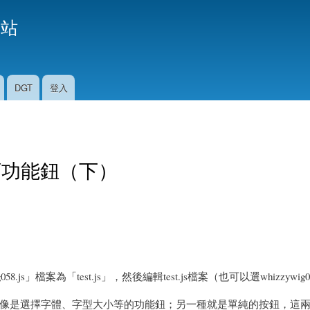
移
援站
至
主
內
容
DGT
登入
自訂功能鈕（下）
058.js」檔案為「test.js」，然後編輯test.js檔案（也可以選whizzywig0
是選擇字體、字型大小等的功能鈕；另一種就是單純的按鈕，這兩