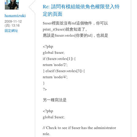
Re: 請問有模組能依角色權限登入特
定的頁面
hanamizuki
2009-11-12
$user裡面並沒有rid這個物件，你可以
(四) 13:16
print_r($user)就會知道了。
固定網址
應該是$user->roles[你要的id]，也就是
<?php
global $user;
if ($user->roles[1]) {
return 'node/2';
} elseif ($user->roles[3]) {
return 'node/4';
}
?>
另一種寫法是
<?php
global $user;
// Check to see if $user has the administrator
role.