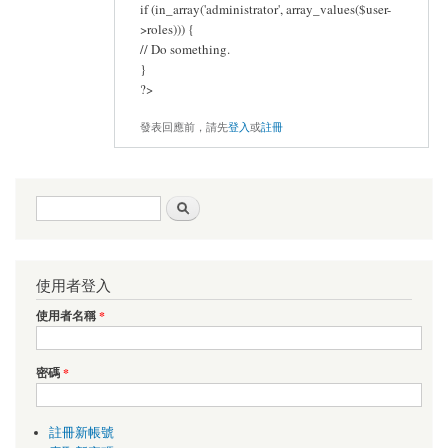
if (in_array('administrator', array_values($user-
>roles))) {
// Do something.
}
?>
發表回應前，請先
登入
或
註冊
搜尋表單
搜尋
使用者登入
使用者名稱
*
密碼
*
註冊新帳號