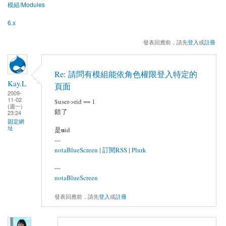
模組/Modules
6.x
發表回應前，請先
登入
或
註冊
Re: 請問有模組能依角色權限登入特定的
Kay.L
頁面
2009-
11-02
$user->rid == 1
(週一)
錯了
23:24
固定網
址
u
是
id
---
notaBlueScreen
|
訂閱RSS
|
Plurk
---
notaBlueScreen
發表回應前，請先
登入
或
註冊