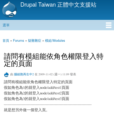
Drupal Taiwan 正體中文支援站
移
至
主
內
選單
容
主選單
首頁
»
Forums
»
疑難雜症
»
模組/Modules
您在這裡
請問有模組能依角色權限登入特
定的頁面
由
腦細胞再生中2
在 2009-11-02 (週一) 11:09 發表
請問有模組能依角色權限登入特定的頁面
假如角色為1的就登入node/add/test1頁面
假如角色為2的就登入node/add/test2頁面
假如角色為3的就登入node/add/test3頁面
---------------------------------------------------------------------
就是想另外做一個登入頁。