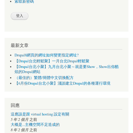
索取新密碼
最新文章
Drupal8網頁的網址如何變更指定網址?
【Drupal台北輕鬆聚】一月台北Drupal輕鬆聚
【Drupal台北小聚】九月台北小聚～就是要Show，Show出你酷
炫的Drupal網站
（最佳的）繁體/簡體中文切換配方
【6月份Drupal台北小聚】淺談建立Drupal的各種運行環境
回應
這應該是跟 virtual hosting 設定有關
5 年 2 個月
之前
大概是...主機空間不足造成的
8 年 2 個月
之前