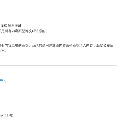
擇框 發布按鍵
不是所有內容類型都改成這樣的。
也有內容呈現的區塊。我想的是用戶通過內容編輯區塊填入內容，點擊發布后，
內容。
示？
de/111 裡