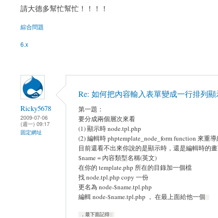
請大德多幫忙幫忙！！！！
綜合問題
6.x
Re: 如何把內容輸入表單變成一行排列顯
Ricky5678
第一題：
2009-07-06
要分成兩個層次來看
(週一) 09:17
(1) 顯示時 node.tpl.php
固定網址
(2) 編輯時 phptemplate_node_form function 
目前還看不出來你說的是顯示時，還是編輯時的畫
$name = 內容類型名稱(英文)
在你的 template.php 所在的目錄加一個檔
找 node.tpl.php copy 一份
更名為 node-$name.tpl.php
編輯 node-$name.tpl.php ， 在最上面給他一個
，最下面記得