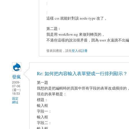
這樣 css 就能針對該 node-type 改了 。
第二題：
我是用 workflow-ng 來做到轉頁的，
不過你這樣的說法很矛盾，因為 user 永遠跳不出
發表回應前，請先
登入
或
註冊
Re: 如何把內容輸入表單變成一行排列顯示？
發瘋
第一題
2009-
07-06
我想的是把編輯時的頁面中所有字段的表單改成橫排的
(週一)
18:53
現在的表單都是：
固定
標題：
網址
輸入框
字段一：
輸入框
字段二：
輸入框