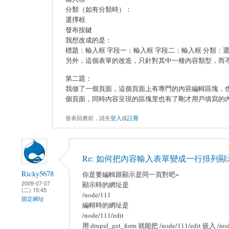
分類（如有分類時）：
選擇框
發布按鍵
我想改成的是：
標題：輸入框 字段一：輸入框 字段二：輸入框 分類：選
另外，這個表單的改造，只針對其中一種內容類型，而
第二題：
我做了一個頁面，這個頁面上有專門的內容編輯區塊，
個頁面，同時內容呈現的區塊里也有了剛才用戶填寫的
發表回應前，請先
登入
或
註冊
Re: 如何把內容輸入表單變成一行排列顯
Ricky5678
你是要編輯跟顯示是同一頁對吧~
2009-07-07
顯示時的網址是
(二) 15:45
/node/111
固定網址
編輯時的網址是
/node/111/edit
用 drupal_get_form 就能把 /node/111/edit 嵌入 /no