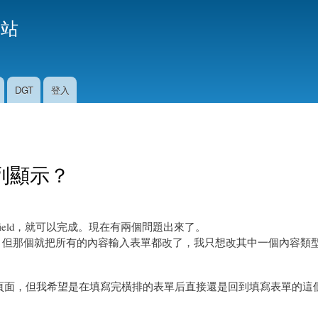
移
援站
至
主
內
容
DGT
登入
列顯示？
ield，就可以完成。現在有兩個問題出來了。
s，但那個就把所有的內容輸入表單都改了，我只想改其中一個內容類
容的頁面，但我希望是在填寫完橫排的表單后直接還是回到填寫表單的這