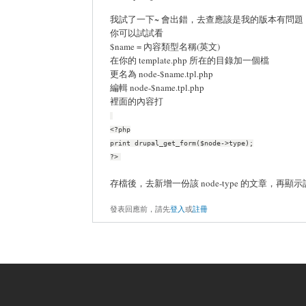
我試了一下~ 會出錯，去查應該是我的版本有問題
你可以試試看
$name = 內容類型名稱(英文)
在你的 template.php 所在的目錄加一個檔
更名為 node-$name.tpl.php
編輯 node-$name.tpl.php
裡面的內容打
<?php
print drupal_get_form($node->type);
?>
存檔後，去新增一份該 node-type 的文章，再顯示
發表回應前，請先
登入
或
註冊