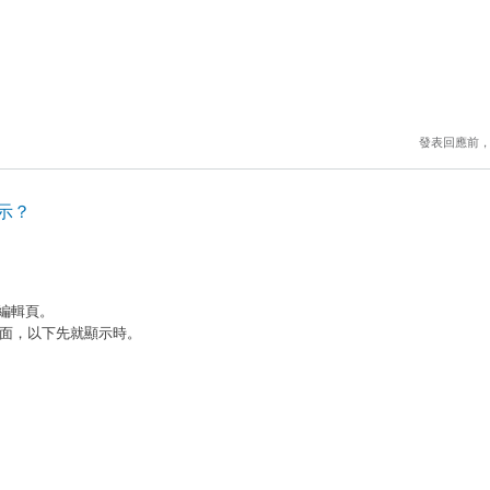
發表回應前
示？
來重導編輯頁。
面，以下先就顯示時。