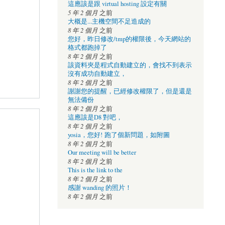
這應該是跟 virtual hosting 設定有關
5 年 2 個月
之前
大概是...主機空間不足造成的
8 年 2 個月
之前
您好，昨日修改/tmp的權限後，今天網站的
格式都跑掉了
8 年 2 個月
之前
該資料夾是程式自動建立的，會找不到表示
沒有成功自動建立，
8 年 2 個月
之前
謝謝您的提醒，已經修改權限了，但是還是
無法備份
8 年 2 個月
之前
這應該是D8 對吧，
8 年 2 個月
之前
yosia，您好! 跑了個新問題，如附圖
8 年 2 個月
之前
Our meeting will be better
8 年 2 個月
之前
This is the link to the
8 年 2 個月
之前
感謝 wanding 的照片！
8 年 2 個月
之前