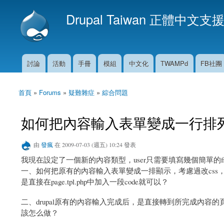
Drupal Taiwan 正體中文支
討論
活動
手冊
模組
中文化
TWAMPd
FB社團
主選單
首頁
»
Forums
»
疑難雜症
»
綜合問題
您在這裡
如何把內容輸入表單變成一行排
由
發瘋
在 2009-07-03 (週五) 10:24 發表
我現在設定了一個新的內容類型，user只需要填寫幾個簡單的f
一、如何把原有的內容輸入表單變成一排顯示，考慮過改cs
是直接在page.tpl.php中加入一段code就可以？
二、drupal原有的內容輸入完成后，是直接轉到所完成內
該怎么做？