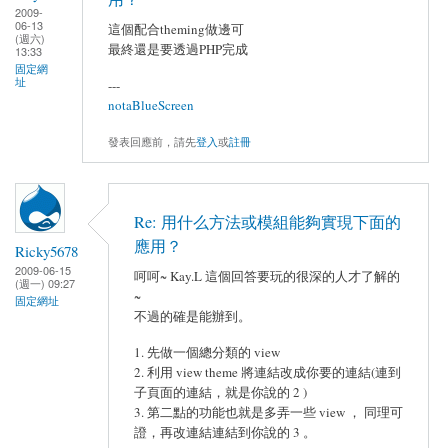
2009-
06-13
這個配合theming做邊可
(週六)
最終還是要透過PHP完成
13:33
固定網
址
---
notaBlueScreen
發表回應前，請先
登入
或
註冊
Re: 用什么方法或模組能夠實現下面的
應用？
Ricky5678
2009-06-15
呵呵~ Kay.L 這個回答要玩的很深的人才了解的
(週一) 09:27
~
固定網址
不過的確是能辦到。
1. 先做一個總分類的 view
2. 利用 view theme 將連結改成你要的連結(連到
子頁面的連結，就是你說的 2 )
3. 第二點的功能也就是多弄一些 view ， 同理可
證，再改連結連結到你說的 3 。