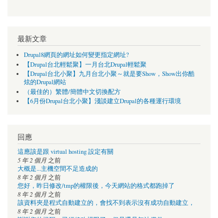
最新文章
Drupal8網頁的網址如何變更指定網址?
【Drupal台北輕鬆聚】一月台北Drupal輕鬆聚
【Drupal台北小聚】九月台北小聚～就是要Show，Show出你酷
炫的Drupal網站
（最佳的）繁體/簡體中文切換配方
【6月份Drupal台北小聚】淺談建立Drupal的各種運行環境
回應
這應該是跟 virtual hosting 設定有關
5 年 2 個月
之前
大概是...主機空間不足造成的
8 年 2 個月
之前
您好，昨日修改/tmp的權限後，今天網站的格式都跑掉了
8 年 2 個月
之前
該資料夾是程式自動建立的，會找不到表示沒有成功自動建立，
8 年 2 個月
之前