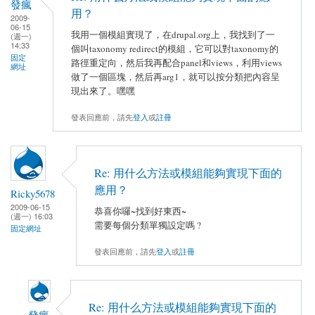
發瘋
用？
2009-
06-15
我用一個模組實現了，在drupal.org上，我找到了一
(週一)
14:33
個叫taxonomy redirect的模組，它可以對taxonomy的
固定
路徑重定向，然后我再配合panel和views，利用views
網址
做了一個區塊，然后再arg1，就可以按分類把內容呈
現出來了。嘿嘿
發表回應前，請先
登入
或
註冊
Re: 用什么方法或模組能夠實現下面的
應用？
Ricky5678
2009-06-15
恭喜你囉~找到好東西~
(週一) 16:03
需要每個分類單獨設定嗎 ?
固定網址
發表回應前，請先
登入
或
註冊
Re: 用什么方法或模組能夠實現下面的
發瘋