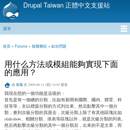
Drupal Taiwan 正體中文支援站
移
至
主
內
選單
容
主選單
首頁
»
Forums
»
疑難雜症
»
綜合問題
您在這裡
用什么方法或模組能夠實現下面
的應用？
由
發瘋
在 2009-06-11 (四) 14:45 發表
我現在想的一個功能是這樣的：
首先是有一個總的分類，比如有新聞有國際、國內、體育、科
技等等，全以標簽分類的方式列出來。然后點擊其中一個分
類，會到次級分類的頁面去，次級分類上除了有其他區塊比如
slideshow、相關分類、填表等區塊以外，就是次級分類的列表。
然后再點擊次級分類的其中一個分類后，出來的不是文章，而