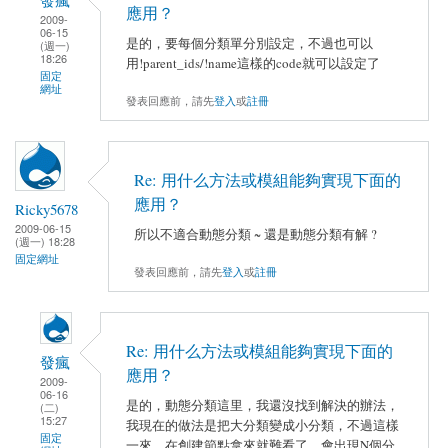
應用？
2009-
06-15
是的，要每個分類單分別設定，不過也可以
(週一)
18:26
用!parent_ids/!name這樣的code就可以設定了
固定
網址
發表回應前，請先
登入
或
註冊
Re: 用什么方法或模組能夠實現下面的
應用？
Ricky5678
2009-06-15
所以不適合動態分類 ~ 還是動態分類有解 ?
(週一) 18:28
固定網址
發表回應前，請先
登入
或
註冊
Re: 用什么方法或模組能夠實現下面的
發瘋
應用？
2009-
06-16
是的，動態分類這里，我還沒找到解決的辦法，
(二)
15:27
我現在的做法是把大分類變成小分類，不過這樣
固定
一來，在創建節點拿來就難看了，會出現N個分