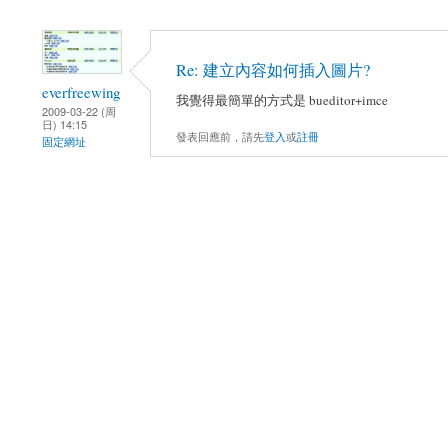
Re: 建立內容如何插入圖片?
everfreewing
我覺得最簡單的方式是 bueditor+imce
2009-03-22 (周
日) 14:15
發表回應前，請先
登入
或
註冊
固定網址