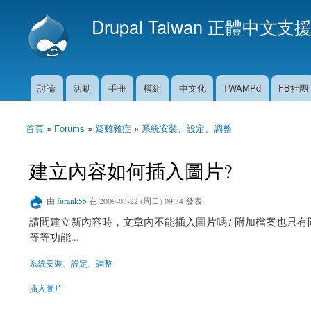
Drupal Taiwan 正體中文支
討論
活動
手冊
模組
中文化
TWAMPd
FB社團
主選單
首頁
»
Forums
»
疑難雜症
»
系統安裝、設定、調整
您在這裡
建立內容如何插入圖片?
由
furank55
在 2009-03-22 (周日) 09:34 發表
請問建立新內容時，文章內不能插入圖片嗎? 附加檔案也只有
等等功能...
系統安裝、設定、調整
插入圖片