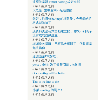
這應該是跟 virtual hosting 設定有關
5 年 2 個月
之前
大概是...主機空間不足造成的
8 年 2 個月
之前
您好，昨日修改/tmp的權限後，今天網站的
格式都跑掉了
8 年 2 個月
之前
該資料夾是程式自動建立的，會找不到表示
沒有成功自動建立，
8 年 2 個月
之前
謝謝您的提醒，已經修改權限了，但是還是
無法備份
8 年 2 個月
之前
這應該是D8 對吧，
8 年 2 個月
之前
yosia，您好! 跑了個新問題，如附圖
8 年 2 個月
之前
Our meeting will be better
8 年 2 個月
之前
This is the link to the
8 年 2 個月
之前
感謝 wanding 的照片！
8 年 2 個月
之前