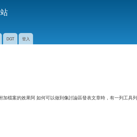
移
援站
至
主
內
容
DGT
登入
附加檔案的效果阿 如何可以做到像討論區發表文章時，有一列工具列