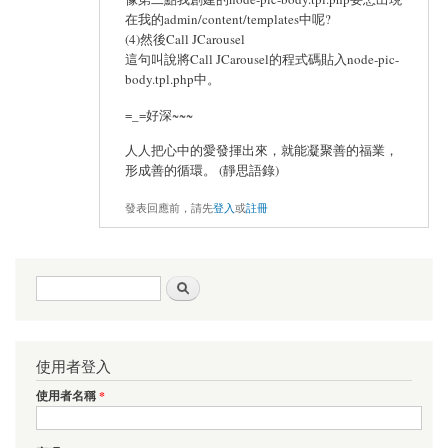
在我的admin/content/templates中呢?
(4)然後Call JCarousel
這句叫說將Call JCarousel的程式碼貼入node-pic-
body.tpl.php中。
=_=好深~~~
人人把心中的愛發揮出來，就能凝聚善的福業，
形成善的循環。 (靜思語錄)
發表回應前，請先
登入
或
註冊
搜尋表單
搜尋
使用者登入
使用者名稱
*