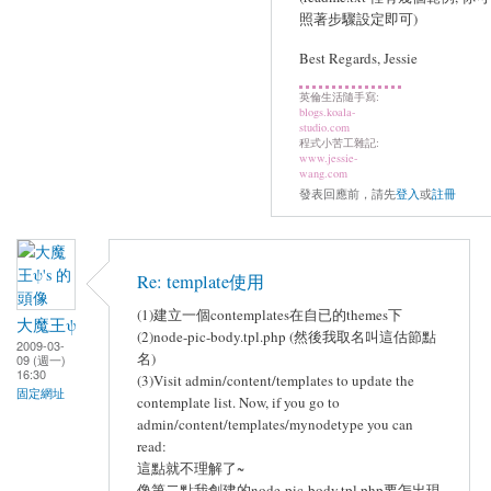
照著步驟設定即可)
Best Regards, Jessie
英倫生活隨手寫:
blogs.koala-
studio.com
程式小苦工雜記:
www.jessie-
wang.com
發表回應前，請先
登入
或
註冊
Re: template使用
(1)建立一個contemplates在自已的themes下
大魔王ψ
(2)node-pic-body.tpl.php (然後我取名叫這估節點
2009-03-
名)
09 (週一)
16:30
(3)Visit admin/content/templates to update the
固定網址
contemplate list. Now, if you go to
admin/content/templates/mynodetype you can
read:
這點就不理解了~
像第二點我創建的node-pic-body.tpl.php要怎出現