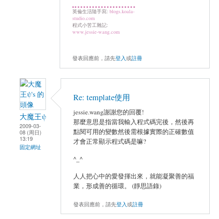
英倫生活隨手寫:
blogs.koala-
studio.com
程式小苦工雜記:
www.jessie-wang.com
發表回應前，請先
登入
或
註冊
Re: template使用
jessie.wang謝謝您的回覆!
大魔王ψ
那麼意思是指當我輸入程式碼完後，然後再
2009-03-
點閱可用的變數然後需根據實際的正確數值
08 (周日)
13:19
才會正常顯示程式碼是嘛?
固定網址
^_^
人人把心中的愛發揮出來，就能凝聚善的福
業，形成善的循環。 (靜思語錄)
發表回應前，請先
登入
或
註冊