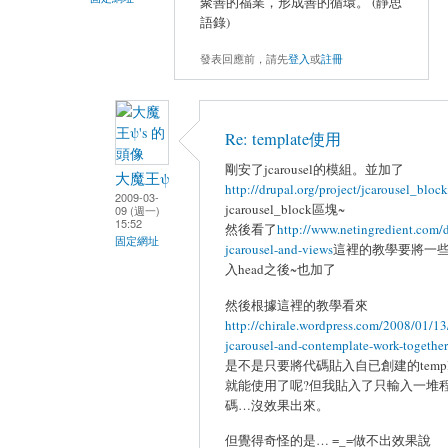
聚善的福業，形成善的循環。 (靜思
語錄)
發表回應前，請先
登入
或
註冊
Re: template使用
剛安了jcarousel的模組。並加了
大魔王ψ
http://drupal.org/project/jcarousel_block
2009-03-
jcarousel_block區塊~
09 (週一)
15:52
然後看了
http://www.netingredient.com/d
固定網址
jcarousel-and-views
這裡的教學要將一些
入head之後~也加了
然後根據這裡的教學看來
http://chirale.wordpress.com/2008/01/1
jcarousel-and-contemplate-work-together
是不是只要將代碼貼入自已創建的temple
就能使用了呢?但我貼入了只輸入一堆
碼…沒效果出來。
但覺得奇怪的是… =_=做不出效果說