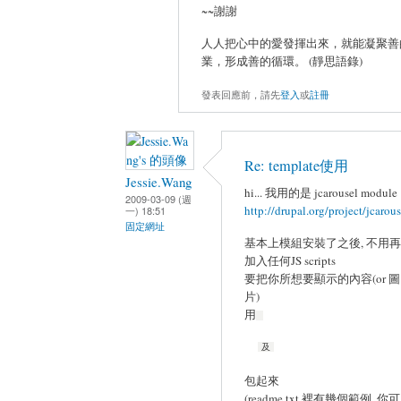
~~謝謝
人人把心中的愛發揮出來，就能凝聚善
業，形成善的循環。 (靜思語錄)
發表回應前，請先
登入
或
註冊
Re: template使用
Jessie.Wang
hi... 我用的是 jcarousel module
2009-03-09 (週
http://drupal.org/project/jcarous
一) 18:51
固定網址
基本上模組安裝了之後, 不用再
加入任何JS scripts
要把你所想要顯示的內容(or 圖
片)
用
及
包起來
(readme.txt 裡有幾個範例, 你可