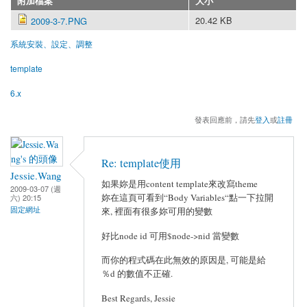
附加檔案
大小
20.42 KB
2009-3-7.PNG
系統安裝、設定、調整
template
6.x
發表回應前，請先
登入
或
註冊
Re: template使用
Jessie.Wang
如果妳是用content template來改寫theme
2009-03-07 (週
妳在這頁可看到“Body Variables“點一下拉開
六) 20:15
固定網址
來, 裡面有很多妳可用的變數
好比node id 可用$node->nid 當變數
而你的程式碼在此無效的原因是, 可能是給
％d 的數值不正確.
Best Regards, Jessie