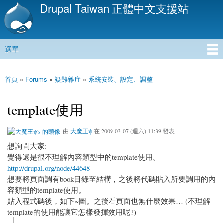
Drupal Taiwan 正體中文支援站
移
至
主
內
選單
容
主選單
首頁
»
Forums
»
疑難雜症
»
系統安裝、設定、調整
您在這裡
template使用
由
大魔王ψ
在 2009-03-07 (週六) 11:39 發表
想詢問大家:
覺得還是很不理解內容類型中的template使用。
http://drupal.org/node/44648
想要將頁面調有book目錄至結構，之後將代碼貼入所要調用的內
容類型的template使用。
貼入程式碼後，如下~圖。之後看頁面也無什麼效果… (不理解
template的使用能讓它怎樣發揮效用呢?)