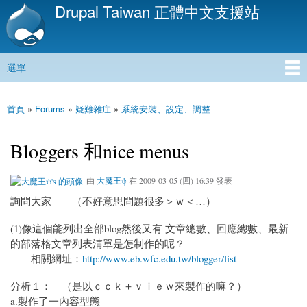
Drupal Taiwan 正體中文支援站
移
至
主
內
選單
容
主選單
首頁
»
Forums
»
疑難雜症
»
系統安裝、設定、調整
您在這裡
Bloggers 和nice menus
由
大魔王ψ
在 2009-03-05 (四) 16:39 發表
詢問大家 （不好意思問題很多＞ｗ＜…）
(1)像這個能列出全部blog然後又有 文章總數、回應總數、最新
的部落格文章列表清單是怎制作的呢？
相關網址：
http://www.eb.wfc.edu.tw/blogger/list
分析１： （是以ｃｃｋ＋ｖｉｅｗ來製作的嘛？）
a.製作了一內容型態