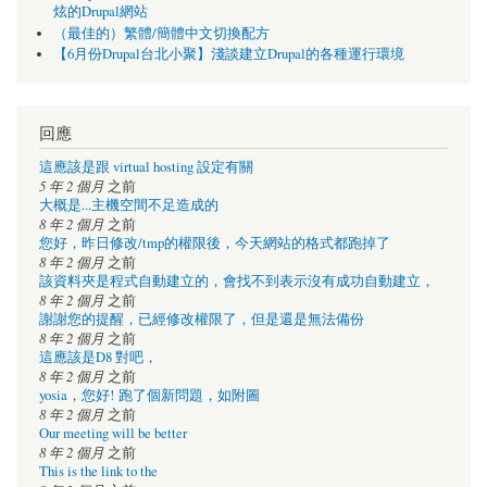
炫的Drupal網站
（最佳的）繁體/簡體中文切換配方
【6月份Drupal台北小聚】淺談建立Drupal的各種運行環境
回應
這應該是跟 virtual hosting 設定有關
5 年 2 個月
之前
大概是...主機空間不足造成的
8 年 2 個月
之前
您好，昨日修改/tmp的權限後，今天網站的格式都跑掉了
8 年 2 個月
之前
該資料夾是程式自動建立的，會找不到表示沒有成功自動建立，
8 年 2 個月
之前
謝謝您的提醒，已經修改權限了，但是還是無法備份
8 年 2 個月
之前
這應該是D8 對吧，
8 年 2 個月
之前
yosia，您好! 跑了個新問題，如附圖
8 年 2 個月
之前
Our meeting will be better
8 年 2 個月
之前
This is the link to the