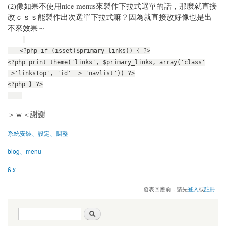
(2)像如果不使用nice menus來製作下拉式選單的話，那麼就直接
改ｃｓｓ能製作出次選單下拉式嘛？因為就直接改好像也是出
不來效果～
<?php if (isset($primary_links)) { ?>
<?php print theme('links', $primary_links, array('class'
=>'linksTop', 'id' => 'navlist')) ?>
<?php } ?>
＞ｗ＜謝謝
系統安裝、設定、調整
blog、menu
6.x
發表回應前，請先
登入
或
註冊
搜尋表單
搜尋