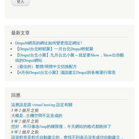
最新文章
Drupal8網頁的網址如何變更指定網址?
【Drupal台北輕鬆聚】一月台北Drupal輕鬆聚
【Drupal台北小聚】九月台北小聚～就是要Show，Show出你酷
炫的Drupal網站
（最佳的）繁體/簡體中文切換配方
【6月份Drupal台北小聚】淺談建立Drupal的各種運行環境
回應
這應該是跟 virtual hosting 設定有關
5 年 2 個月
之前
大概是...主機空間不足造成的
8 年 2 個月
之前
您好，昨日修改/tmp的權限後，今天網站的格式都跑掉了
8 年 2 個月
之前
該資料夾是程式自動建立的，會找不到表示沒有成功自動建立，