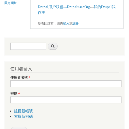
固定網址
Drupal用户联盟---Drupaluser.Org
---
我的Drupal我
作主
發表回應前，請先
登入
或
註冊
搜尋表單
搜尋
使用者登入
使用者名稱
*
密碼
*
註冊新帳號
索取新密碼