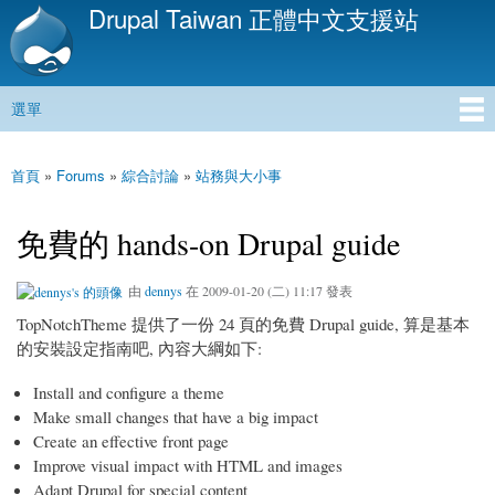
Drupal Taiwan 正體中文支援站
移
至
主
內
選單
容
主選單
首頁
»
Forums
»
綜合討論
»
站務與大小事
您在這裡
免費的 hands-on Drupal guide
由
dennys
在 2009-01-20 (二) 11:17 發表
TopNotchTheme 提供了一份 24 頁的免費 Drupal guide, 算是基本
的安裝設定指南吧, 內容大綱如下:
Install and configure a theme
Make small changes that have a big impact
Create an effective front page
Improve visual impact with HTML and images
Adapt Drupal for special content