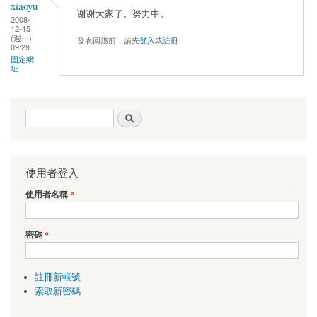
xiaoyu
谢谢大家了。努力中。
2008-
12-15
(週一)
發表回應前，請先
登入
或
註冊
09:29
固定網
址
搜尋表單
搜尋
使用者登入
使用者名稱
*
密碼
*
註冊新帳號
索取新密碼