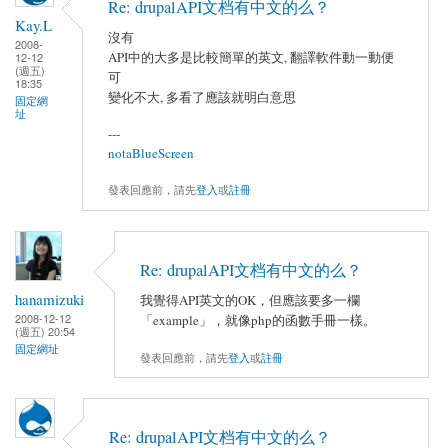
Re: drupalAPI文档有中文的么？
Kay.L
沒有
2008-
API中的大多是比較簡單的英文, 翻譯軟件動一動便
12-12
(週五)
可
18:35
變化不大, 多看了應該就明白意思
固定網
址
---
notaBlueScreen
發表回應前，請先
登入
或
註冊
Re: drupalAPI文档有中文的么？
hanamizuki
我覺得API英文的OK，但應該要多一欄
2008-12-12
「example」，就像php的函數手冊一樣。
(週五) 20:54
固定網址
發表回應前，請先
登入
或
註冊
Re: drupalAPI文档有中文的么？