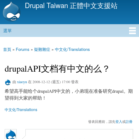
Drupal Taiwan 正體中文支援站
移
至
主
內
選單
容
主選單
首頁
»
Forums
»
疑難雜症
»
中文化/Translations
您在這裡
drupalAPI文档有中文的么？
由
xiaoyu
在 2008-12-12 (週五) 17:00 發表
希望高手能给个drupalAPI中文的，小弟现在准备研究drupal。期
望得到大家的帮助！
中文化/Translations
發表回應前，請先
登入
或
註冊