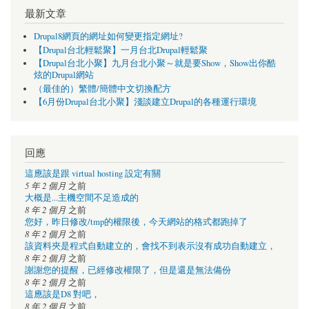
最新文章
Drupal8網頁的網址如何變更指定網址?
【Drupal台北輕鬆聚】一月台北Drupal輕鬆聚
【Drupal台北小聚】九月台北小聚～就是要Show，Show出你酷
炫的Drupal網站
（最佳的）繁體/簡體中文切換配方
【6月份Drupal台北小聚】淺談建立Drupal的各種運行環境
回應
這應該是跟 virtual hosting 設定有關
5 年 2 個月
之前
大概是...主機空間不足造成的
8 年 2 個月
之前
您好，昨日修改/tmp的權限後，今天網站的格式都跑掉了
8 年 2 個月
之前
該資料夾是程式自動建立的，會找不到表示沒有成功自動建立，
8 年 2 個月
之前
謝謝您的提醒，已經修改權限了，但是還是無法備份
8 年 2 個月
之前
這應該是D8 對吧，
8 年 2 個月
之前