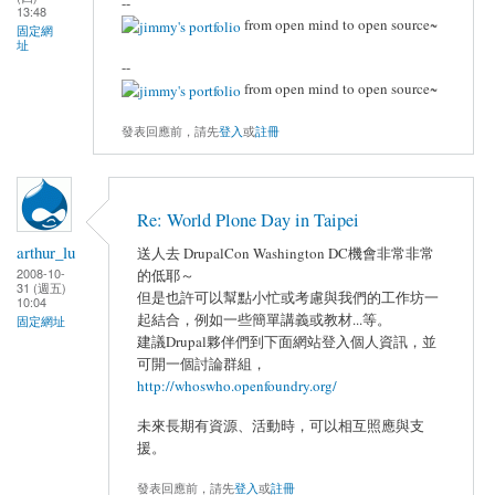
--
13:48
from open mind to open source~
固定網
址
--
from open mind to open source~
發表回應前，請先
登入
或
註冊
Re: World Plone Day in Taipei
arthur_lu
送人去 DrupalCon Washington DC機會非常非常
2008-10-
的低耶～
31 (週五)
但是也許可以幫點小忙或考慮與我們的工作坊一
10:04
起結合，例如一些簡單講義或教材...等。
固定網址
建議Drupal夥伴們到下面網站登入個人資訊，並
可開一個討論群組，
http://whoswho.openfoundry.org/
未來長期有資源、活動時，可以相互照應與支
援。
發表回應前，請先
登入
或
註冊