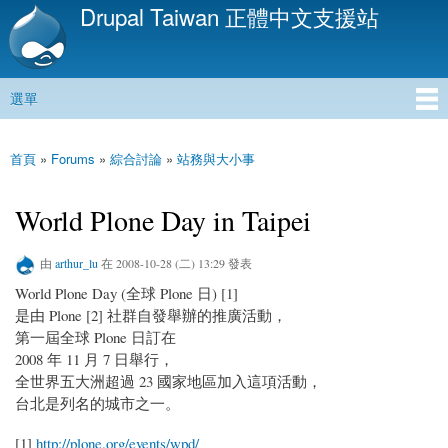
Drupal Taiwan 正體中文支援站
移
至
主
內
選單
容
主選單
首頁
»
Forums
»
綜合討論
»
站務與大小事
您在這裡
World Plone Day in Taipei
由
arthur_lu
在 2008-10-28 (二) 13:29 發表
World Plone Day (全球 Plone 日) [1]
是由 Plone [2] 社群自發舉辦的推廣活動，
第一屆全球 Plone 日訂在
2008 年 11 月 7 日舉行，
全世界五大洲超過 23 國家地區加入這項活動，
台北是列名的城市之一。
[1]
http://plone.org/events/wpd/