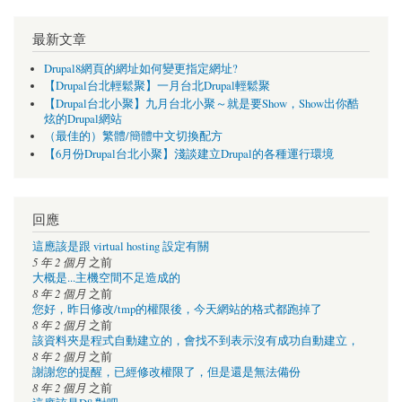
最新文章
Drupal8網頁的網址如何變更指定網址?
【Drupal台北輕鬆聚】一月台北Drupal輕鬆聚
【Drupal台北小聚】九月台北小聚～就是要Show，Show出你酷
炫的Drupal網站
（最佳的）繁體/簡體中文切換配方
【6月份Drupal台北小聚】淺談建立Drupal的各種運行環境
回應
這應該是跟 virtual hosting 設定有關
5 年 2 個月
之前
大概是...主機空間不足造成的
8 年 2 個月
之前
您好，昨日修改/tmp的權限後，今天網站的格式都跑掉了
8 年 2 個月
之前
該資料夾是程式自動建立的，會找不到表示沒有成功自動建立，
8 年 2 個月
之前
謝謝您的提醒，已經修改權限了，但是還是無法備份
8 年 2 個月
之前