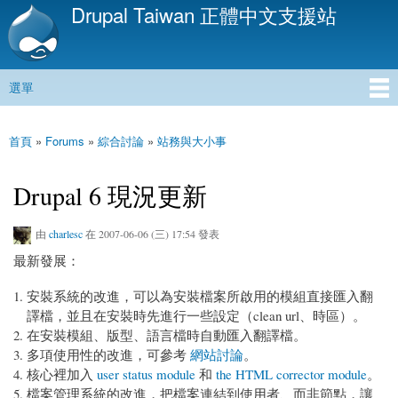
Drupal Taiwan 正體中文支援站
移
至
主
內
選單
容
主選單
首頁
»
Forums
»
綜合討論
»
站務與大小事
您在這裡
Drupal 6 現況更新
由
charlesc
在 2007-06-06 (三) 17:54 發表
最新發展：
安裝系統的改進，可以為安裝檔案所啟用的模組直接匯入翻
譯檔，並且在安裝時先進行一些設定（clean url、時區）。
在安裝模組、版型、語言檔時自動匯入翻譯檔。
多項使用性的改進，可參考
網站討論
。
核心裡加入
user status module
和
the HTML corrector module
。
檔案管理系統的改進，把檔案連結到使用者、而非節點，讓