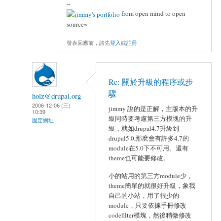
--
from open mind to open
source~
發表回應前，請先
登入
或
註冊
Re: 關於升級的程序或步
驟
holz@drupal.org
2006-12-06 (三)
jimmy 說的是正解，主版本的升
10:39
級同時要考慮第三方模塊的升
固定網址
級，就如drupal4.7升級到
drupal5.0,那麽會有許多4.7的
module在5.0下不可用。還有
theme也可能要修改。
小的站用的第三方module少，
theme簡單的就很好升級，象我
自己的小站，用了很少的
module，只要依據手冊修改
codefilter模塊，然後稍微修改