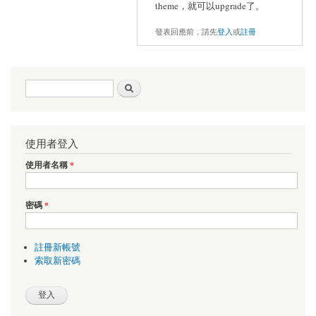
theme，就可以upgrade了。
發表回應前，請先
登入
或
註冊
搜尋表單
搜尋
使用者登入
使用者名稱
*
密碼
*
註冊新帳號
索取新密碼