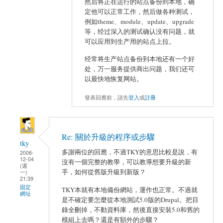
然后将正在运行的站点备份到本地，确
定他可以正常工作，然后做各种测试，
例如theme、module、update、upgrade
等，经过深入的测试确认没有问题，就
可以应用到生产用的站点上拉。
经常将生产站点备份到本地还有一个好
处，万一服务提供商出问题，我们还可
以最快地恢复网站。
發表回應前，請先
登入
或
註冊
Re: 關於升級的程序或步驟
tky
多謝兩位的回應，不過TKY的意思比較是說，有
2006-
12-04
沒有一個完整的教學，可以教導想要升級的新
(週
手，如何從舊版升級到新版？
一)
21:39
固定
TKY本就有本地備份網站，運作也正常。不過就
網址
是不確定要怎麼從本地測試5.0版的Drupal。把目
錄全刪掉，不動資料庫，然後直接安裝5.0和舊的
模組上去嗎？還是有額外的步驟？