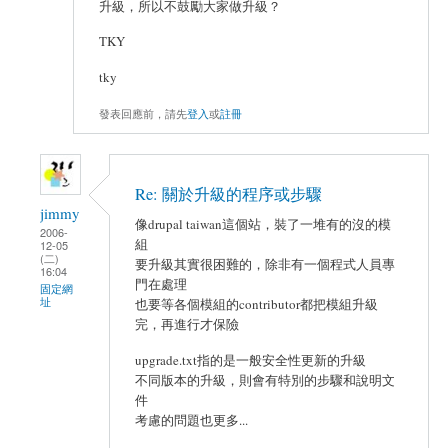
升級，所以不鼓勵大家做升級？
TKY
tky
發表回應前，請先
登入
或
註冊
Re: 關於升級的程序或步驟
jimmy
像drupal taiwan這個站，裝了一堆有的沒的模
2006-
組
12-05
(二)
要升級其實很困難的，除非有一個程式人員專
16:04
門在處理
固定網
址
也要等各個模組的contributor都把模組升級
完，再進行才保險
upgrade.txt指的是一般安全性更新的升級
不同版本的升級，則會有特別的步驟和說明文
件
考慮的問題也更多...