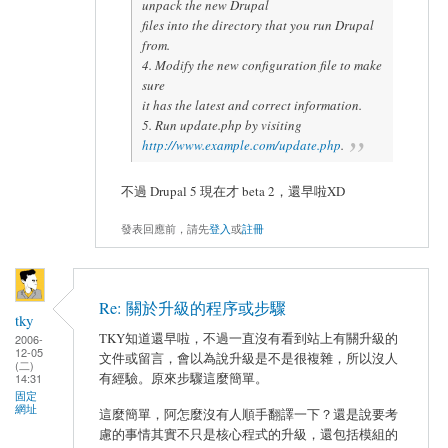
unpack the new Drupal
files into the directory that you run Drupal
from.
4. Modify the new configuration file to make
sure
it has the latest and correct information.
5. Run update.php by visiting
http://www.example.com/update.php
.
不過 Drupal 5 現在才 beta 2，還早啦XD
發表回應前，請先
登入
或
註冊
Re: 關於升級的程序或步驟
tky
TKY知道還早啦，不過一直沒有看到站上有關升級的
2006-
12-05
文件或留言，會以為說升級是不是很複雜，所以沒人
(二)
有經驗。原來步驟這麼簡單。
14:31
固定
網址
這麼簡單，阿怎麼沒有人順手翻譯一下？還是說要考
慮的事情其實不只是核心程式的升級，還包括模組的