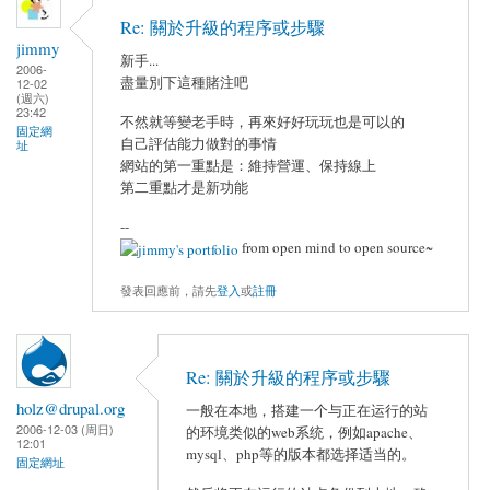
Re: 關於升級的程序或步驟
jimmy
新手...
2006-
盡量別下這種賭注吧
12-02
(週六)
23:42
不然就等變老手時，再來好好玩玩也是可以的
固定網
自己評估能力做對的事情
址
網站的第一重點是：維持營運、保持線上
第二重點才是新功能
--
from open mind to open source~
發表回應前，請先
登入
或
註冊
Re: 關於升級的程序或步驟
holz@drupal.org
一般在本地，搭建一个与正在运行的站
2006-12-03 (周日)
的环境类似的web系统，例如apache、
12:01
mysql、php等的版本都选择适当的。
固定網址