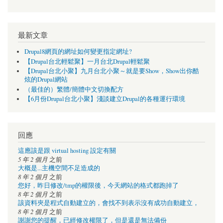
最新文章
Drupal8網頁的網址如何變更指定網址?
【Drupal台北輕鬆聚】一月台北Drupal輕鬆聚
【Drupal台北小聚】九月台北小聚～就是要Show，Show出你酷
炫的Drupal網站
（最佳的）繁體/簡體中文切換配方
【6月份Drupal台北小聚】淺談建立Drupal的各種運行環境
回應
這應該是跟 virtual hosting 設定有關
5 年 2 個月
之前
大概是...主機空間不足造成的
8 年 2 個月
之前
您好，昨日修改/tmp的權限後，今天網站的格式都跑掉了
8 年 2 個月
之前
該資料夾是程式自動建立的，會找不到表示沒有成功自動建立，
8 年 2 個月
之前
謝謝您的提醒，已經修改權限了，但是還是無法備份