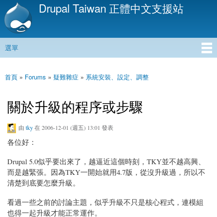
Drupal Taiwan 正體中文支援站
移
至
主
內
選單
容
主選單
首頁
»
Forums
»
疑難雜症
»
系統安裝、設定、調整
您在這裡
關於升級的程序或步驟
由
tky
在 2006-12-01 (週五) 13:01 發表
各位好：
Drupal 5.0似乎要出來了，越逼近這個時刻，TKY並不越高興、
而是越緊張。因為TKY一開始就用4.7版，從沒升級過，所以不
清楚到底要怎麼升級。
看過一些之前的討論主題，似乎升級不只是核心程式，連模組
也得一起升級才能正常運作。