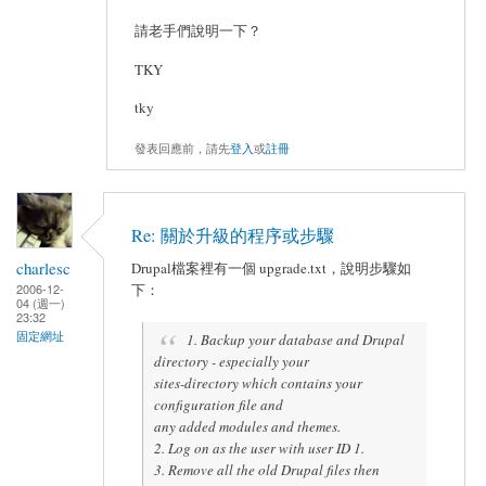
請老手們說明一下？
TKY
tky
發表回應前，請先
登入
或
註冊
Re: 關於升級的程序或步驟
charlesc
Drupal檔案裡有一個 upgrade.txt，說明步驟如
下：
2006-12-
04 (週一)
23:32
固定網址
1. Backup your database and Drupal
directory - especially your
sites-directory which contains your
configuration file and
any added modules and themes.
2. Log on as the user with user ID 1.
3. Remove all the old Drupal files then