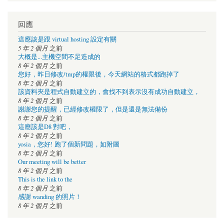
回應
這應該是跟 virtual hosting 設定有關
5 年 2 個月
之前
大概是...主機空間不足造成的
8 年 2 個月
之前
您好，昨日修改/tmp的權限後，今天網站的格式都跑掉了
8 年 2 個月
之前
該資料夾是程式自動建立的，會找不到表示沒有成功自動建立，
8 年 2 個月
之前
謝謝您的提醒，已經修改權限了，但是還是無法備份
8 年 2 個月
之前
這應該是D8 對吧，
8 年 2 個月
之前
yosia，您好! 跑了個新問題，如附圖
8 年 2 個月
之前
Our meeting will be better
8 年 2 個月
之前
This is the link to the
8 年 2 個月
之前
感謝 wanding 的照片！
8 年 2 個月
之前