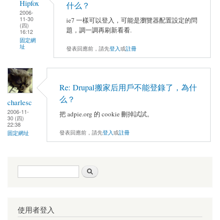
Hipfox
什么？
2006-
11-30
ie7 一樣可以登入，可能是瀏覽器配置設定的問
(四)
題，調一調再刷新看看.
16:12
固定網
址
發表回應前，請先
登入
或
註冊
Re: Drupal搬家后用戶不能登錄了，為什
么？
charlesc
2006-11-
把 adpie.org 的 cookie 刪掉試試。
30 (四)
22:38
發表回應前，請先
登入
或
註冊
固定網址
搜尋表單
搜尋
使用者登入