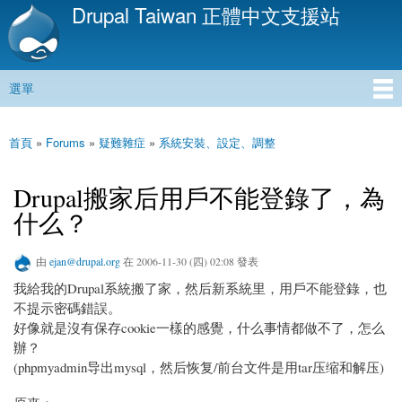
Drupal Taiwan 正體中文支援站
移
至
主
內
選單
容
主選單
首頁
»
Forums
»
疑難雜症
»
系統安裝、設定、調整
您在這裡
Drupal搬家后用戶不能登錄了，為
什么？
由
ejan@drupal.org
在 2006-11-30 (四) 02:08 發表
我給我的Drupal系統搬了家，然后新系統里，用戶不能登錄，也
不提示密碼錯誤。
好像就是沒有保存cookie一樣的感覺，什么事情都做不了，怎么
辦？
(phpmyadmin导出mysql，然后恢复/前台文件是用tar压缩和解压)