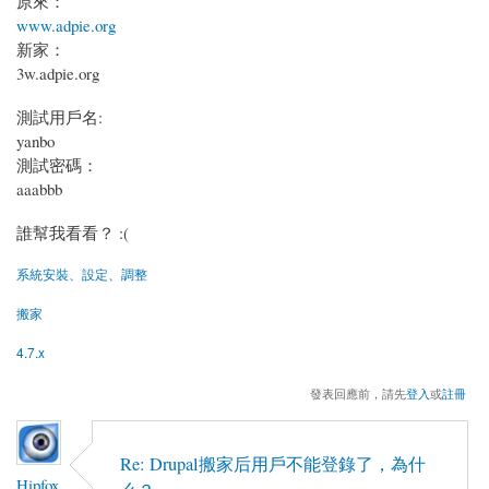
原來：
www.adpie.org
新家：
3w.adpie.org
測試用戶名:
yanbo
測試密碼：
aaabbb
誰幫我看看？ :(
系統安裝、設定、調整
搬家
4.7.x
發表回應前，請先
登入
或
註冊
Re: Drupal搬家后用戶不能登錄了，為什
Hipfox