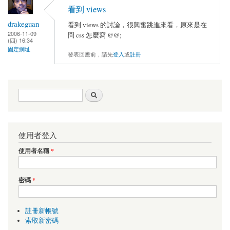
看到 views
drakeguan
看到 views 的討論，很興奮跳進來看，原來是在
2006-11-09
問 css 怎麼寫 @@;
(四) 16:34
固定網址
發表回應前，請先
登入
或
註冊
搜尋表單
搜尋
使用者登入
使用者名稱
*
密碼
*
註冊新帳號
索取新密碼