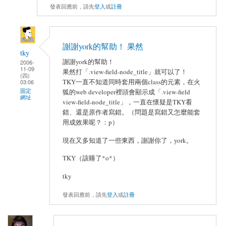
發表回應前，請先
登入
或
註冊
謝謝york的幫助！ 果然
tky
謝謝york的幫助！
2006-
11-09
果然打「.view-field-node_title」就可以了！
(四)
TKY一直不知道同時套用兩個class的元素，在火
03:06
固定
狐的web developer裡頭會顯示成「.view-field
網址
view-field-node_title」，一直在懷疑是TKY看
錯、還是原作者寫錯。（問題是寫錯又怎麼能套
用成效果呢？：p）
現在又多知道了一些東西，謝謝你了，york。
TKY（該睡了*o*）
tky
發表回應前，請先
登入
或
註冊