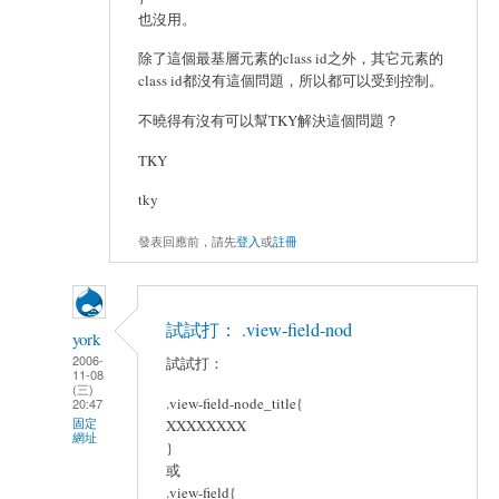
也沒用。
除了這個最基層元素的class id之外，其它元素的
class id都沒有這個問題，所以都可以受到控制。
不曉得有沒有可以幫TKY解決這個問題？
TKY
tky
發表回應前，請先
登入
或
註冊
試試打： .view-field-nod
york
2006-
試試打：
11-08
(三)
.view-field-node_title{
20:47
固定
XXXXXXXX
網址
}
或
.view-field{