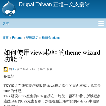
Drupal Taiwan 正體中文支援站
移
至
主
內
選單
容
主選單
首頁
»
Forums
»
疑難雜症
»
模組/Modules
您在這裡
如何使用views模組的theme wizard
功能？
由
tky
在 2006-11-08 (三) 16:28 發表
各位好：
TKY最近在研究要怎麼改變views模組產生的頁面樣式，尤其是
table的外觀。
TKY發現views產生的table都擠在一塊兒，很不好看，所以觀察
這些table的CSS元素名稱，然後在預設版型的的style.css中做額