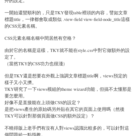
外的設定。
一開始還蠻順利的，只是TKY發現table裡頭的內容，譬如文章
標題title，一律都會取成類似 .view-field view-field-node_title這樣
的CSS元素名稱。
CSS元素名稱名稱中間居然有空格？
由於它的名稱是這樣，TKY就不能在style.css中對它做額外的設
定了。
（當然TKY的CSS功力也很淺）
但是TKY還是想要在外觀上強調文章標題title啊，views預定的
樣子又小又擠。
TKY研究了一下views模組的theme wizard功能，但搞不太懂那是
要怎麼用。
好像不是直接能在上頭做CSS的設定？
是把views產生的原始碼另外貼在其它的頁面上使用嗎（然後
TKY可以針對那個頁面做CSS的額外設定）？
不曉得版上老手們有沒有人對views認識比較多的，可以針對這
個問題給一點指教。