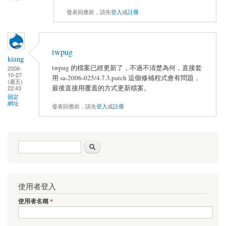
發表回應前，請先
登入
或
註冊
twpug
kiang
twpug 的檔案已經更新了，不過不清楚為何，直接套
2006-
10-27
用 sa-2006-025/4.7.3.patch 這個修補程式會有問題，
(週五)
最後直接用覆蓋的方式更新檔案。
22:43
固定
網址
發表回應前，請先
登入
或
註冊
搜尋表單
搜尋
使用者登入
使用者名稱
*