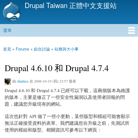
Drupal Taiwan 正體中文支援站
移
至
主
內
選單
容
主選單
首頁
»
Forums
»
綜合討論
»
站務與大小事
您在這裡
Drupal 4.6.10 和 Drupal 4.7.4
由
charlesc
在 2006-10-19 (四) 23:57 發表
Drupal 4.6.10 和 Drupal 4.7.4 已經可以下載，這兩個版本為維護
的版本，主要是修正了一些安全性漏洞以及使用者回報的問
題，建議您升級現有的網站。
這次也針對 API 做了一些小更動，某些版型和模組可能會顯示
無法正確接受資料的表單。我們建議您在升級之前，先測試所
使用的模組和版型。相關資訊可參考以下網頁：