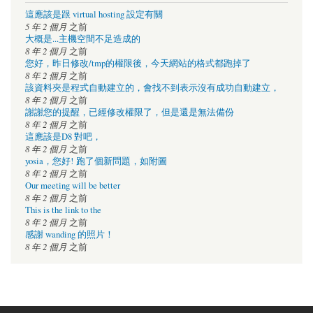
這應該是跟 virtual hosting 設定有關
5 年 2 個月
之前
大概是...主機空間不足造成的
8 年 2 個月
之前
您好，昨日修改/tmp的權限後，今天網站的格式都跑掉了
8 年 2 個月
之前
該資料夾是程式自動建立的，會找不到表示沒有成功自動建立，
8 年 2 個月
之前
謝謝您的提醒，已經修改權限了，但是還是無法備份
8 年 2 個月
之前
這應該是D8 對吧，
8 年 2 個月
之前
yosia，您好! 跑了個新問題，如附圖
8 年 2 個月
之前
Our meeting will be better
8 年 2 個月
之前
This is the link to the
8 年 2 個月
之前
感謝 wanding 的照片！
8 年 2 個月
之前