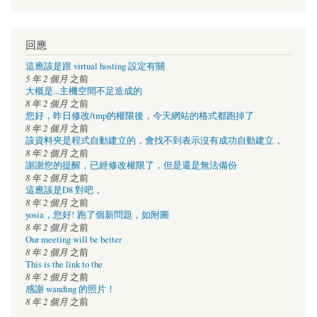
回應
這應該是跟 virtual hosting 設定有關
5 年 2 個月
之前
大概是...主機空間不足造成的
8 年 2 個月
之前
您好，昨日修改/tmp的權限後，今天網站的格式都跑掉了
8 年 2 個月
之前
該資料夾是程式自動建立的，會找不到表示沒有成功自動建立，
8 年 2 個月
之前
謝謝您的提醒，已經修改權限了，但是還是無法備份
8 年 2 個月
之前
這應該是D8 對吧，
8 年 2 個月
之前
yosia，您好! 跑了個新問題，如附圖
8 年 2 個月
之前
Our meeting will be better
8 年 2 個月
之前
This is the link to the
8 年 2 個月
之前
感謝 wanding 的照片！
8 年 2 個月
之前