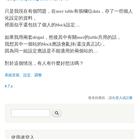
只是我現在有個問題，在user table有個欄位data，存了一些個人
化設定的資料，
裡面似乎還包括了個人的block設定....
如果我用兩套drupal，然後其中有關user的table共用的話，
我想其中一個站的block應該會亂掉(還沒真正試)，
因為同一組設定應該是不能適用於兩個站的....
對於這個情況，有人有什麼好想法嗎？
系統安裝、設定、調整
4.7.x
發表回應前，請先
登入
或
註冊
搜尋表單
搜尋
使用者登入