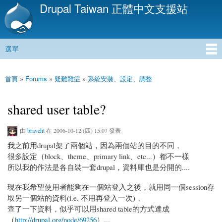
Drupal Taiwan 正體中文支援站
移
至
主
內
選單
容
主選單
首頁
»
Forums
»
疑難雜症
»
系統安裝、設定、調整
您在這裡
shared user table?
由
braveht
在 2006-10-12 (四) 15:07 發表
我之前用drupal架了兩個站，因為兩個站的目的不同，
很多設定（block、theme、primary link、etc...）都不一樣
所以我的作法是各自裝一套drupal，資料庫也是分開的....
現在我希望使用者能夠在一個站登入之後，就用同一個session存
取另一個站的資料(i.e. 不用再登入一次)，
查了一下資料，似乎可以用shared table的方式達成
（
http://drupal.org/node/69256
）...