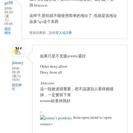
gz88
持.htaccess
2006-
05-20
这样子,那你就不能使用简单的地址了..也就是说地址
(週
六)
会多?q=这个东西
05:45
固定
發表回應前，請先
登入
或
註冊
網址
如果只是不支援rewrite還好
jimmy
Order deny,allow
2006-
05-20
Deny from all
(週六)
19:51
.htaccess
固定網
這一段敘述很重要，把不該讓別人看得都擋
址
掉，一定要留下來
rewrite給拿掉就好
--
from open mind to open
source~