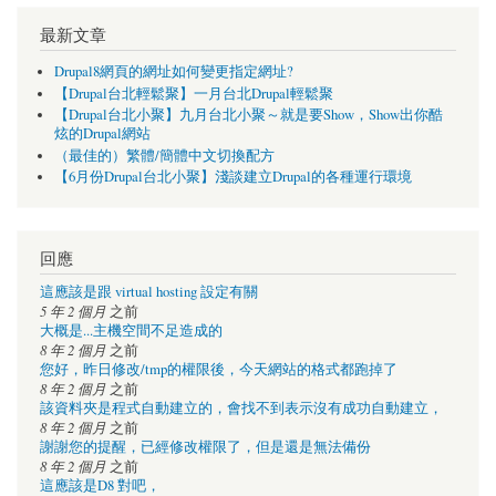
最新文章
Drupal8網頁的網址如何變更指定網址?
【Drupal台北輕鬆聚】一月台北Drupal輕鬆聚
【Drupal台北小聚】九月台北小聚～就是要Show，Show出你酷
炫的Drupal網站
（最佳的）繁體/簡體中文切換配方
【6月份Drupal台北小聚】淺談建立Drupal的各種運行環境
回應
這應該是跟 virtual hosting 設定有關
5 年 2 個月
之前
大概是...主機空間不足造成的
8 年 2 個月
之前
您好，昨日修改/tmp的權限後，今天網站的格式都跑掉了
8 年 2 個月
之前
該資料夾是程式自動建立的，會找不到表示沒有成功自動建立，
8 年 2 個月
之前
謝謝您的提醒，已經修改權限了，但是還是無法備份
8 年 2 個月
之前
這應該是D8 對吧，