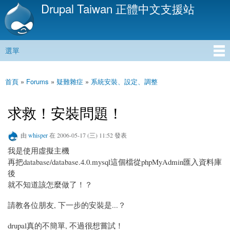
Drupal Taiwan 正體中文支援站
移
至
主
內
選單
容
主選單
首頁
»
Forums
»
疑難雜症
»
系統安裝、設定、調整
您在這裡
求救！安裝問題！
由
whisper
在 2006-05-17 (三) 11:52 發表
我是使用虛擬主機
再把database/database.4.0.mysql這個檔從phpMyAdmin匯入資料庫
後
就不知道該怎麼做了！？
請教各位朋友, 下一步的安裝是...？
drupal真的不簡單, 不過很想嘗試！