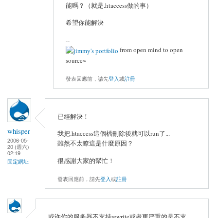
能嗎？（就是.htaccess做的事）
希望你能解決
--
from open mind to open
source~
發表回應前，請先
登入
或
註冊
已經解決！
whisper
我把.htaccess這個檔刪除後就可以run了...
2006-05-
雖然不太瞭這是什麼原因？
20 (週六)
02:19
很感謝大家的幫忙！
固定網址
發表回應前，請先
登入
或
註冊
或许你的服务器不支持rewrite或者更严重的是不支