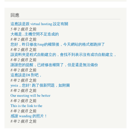
回應
這應該是跟 virtual hosting 設定有關
5 年 2 個月
之前
大概是...主機空間不足造成的
8 年 2 個月
之前
您好，昨日修改/tmp的權限後，今天網站的格式都跑掉了
8 年 2 個月
之前
該資料夾是程式自動建立的，會找不到表示沒有成功自動建立，
8 年 2 個月
之前
謝謝您的提醒，已經修改權限了，但是還是無法備份
8 年 2 個月
之前
這應該是D8 對吧，
8 年 2 個月
之前
yosia，您好! 跑了個新問題，如附圖
8 年 2 個月
之前
Our meeting will be better
8 年 2 個月
之前
This is the link to the
8 年 2 個月
之前
感謝 wanding 的照片！
8 年 2 個月
之前