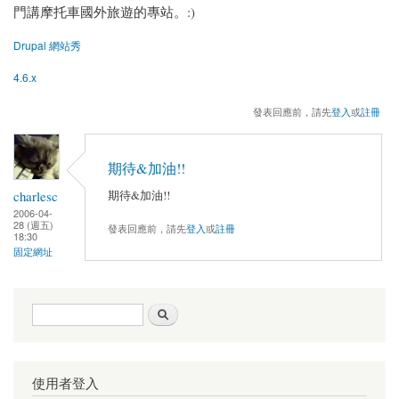
門講摩托車國外旅遊的專站。:)
Drupal 網站秀
4.6.x
發表回應前，請先
登入
或
註冊
期待&加油!!
charlesc
期待&加油!!
2006-04-
28 (週五)
發表回應前，請先
登入
或
註冊
18:30
固定網址
搜尋表單
搜尋
使用者登入