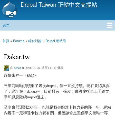
Drupal Taiwan 正體中文支援站
移
至
主
內
選單
容
主選單
首頁
»
Forums
»
綜合討論
»
Drupal 網站秀
您在這裡
Dakar.tw
由
schee
在 2006-04-28 (週五) 11:43 發表
趕快來拜一下碼頭~
三年前斷斷續續架了幾次drupal，但一直沒持續。現在要認真弄
了，網址在：dakar.tw，目前只有一張皮，會將摩托車上千篇文
章和訊息陸續import進去。
至少會營運到2009年，也就是我去跑達卡拉力賽的那一年。網站
內容不一定和達卡拉力賽有關，但應該會是整個華文圈唯一專