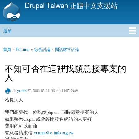
Drupal Taiwan 正體中文支援站
移
至
主
內
選單
容
主選單
首頁
»
Forums
»
綜合討論
»
閒話家常討論
您在這裡
不知可否在這裡找願意接專案的
人
由
yuants
在 2006-03-31 (週五) 11:07 發表
站長大人
我們想要找一位熟悉php css 同時願意接案的人
如果熟悉drupal 或曾經開發過網站的人更好
費用的可以面商
有意者請來信
yuants@e-info.org.tw