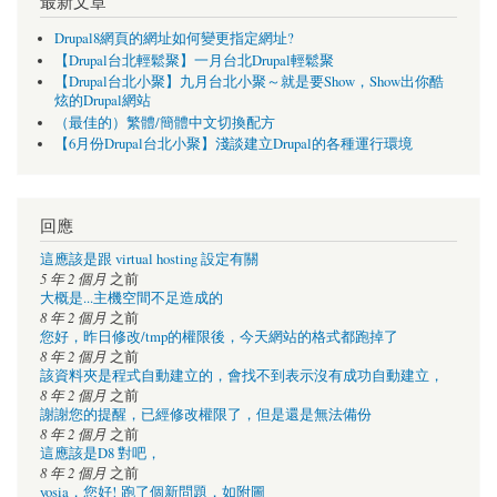
最新文章
Drupal8網頁的網址如何變更指定網址?
【Drupal台北輕鬆聚】一月台北Drupal輕鬆聚
【Drupal台北小聚】九月台北小聚～就是要Show，Show出你酷
炫的Drupal網站
（最佳的）繁體/簡體中文切換配方
【6月份Drupal台北小聚】淺談建立Drupal的各種運行環境
回應
這應該是跟 virtual hosting 設定有關
5 年 2 個月
之前
大概是...主機空間不足造成的
8 年 2 個月
之前
您好，昨日修改/tmp的權限後，今天網站的格式都跑掉了
8 年 2 個月
之前
該資料夾是程式自動建立的，會找不到表示沒有成功自動建立，
8 年 2 個月
之前
謝謝您的提醒，已經修改權限了，但是還是無法備份
8 年 2 個月
之前
這應該是D8 對吧，
8 年 2 個月
之前
yosia，您好! 跑了個新問題，如附圖