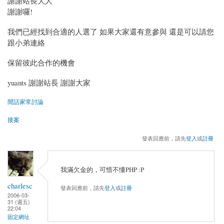
謝謝站長大人
謝謝囉!
我們已經找到合適的人選了 如果大家還有意參與 還是可以請您
跟小弟連絡
保留彼此合作的機會
yuants 謝謝站長 謝謝大家
閒話家常討論
接案
發表回應前，請先
登入
或
註冊
我滿欠金的，可惜不懂PHP :P
charlesc
發表回應前，請先
登入
或
註冊
2006-03-
31 (週五)
22:04
固定網址