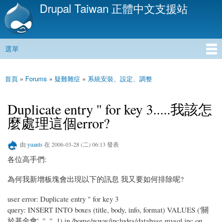
Drupal Taiwan 正體中文支援站
移
至
主
內
選單
容
主選單
首頁
»
Forums
»
疑難雜症
»
系統安裝、設定、調整
您在這裡
Duplicate entry '' for key 3.....我該怎
麼處理這個error?
由
yuants
在 2006-03-28 (二) 06:13 發表
各位高手們:
為何我新增板塊會出現以下的訊息 我又要如何排除呢?
user error: Duplicate entry '' for key 3
query: INSERT INTO boxes (title, body, info, format) VALUES ('關
於基金會', '', '', 1) in /home/www/includes/database.mysql.inc on