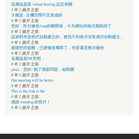
這應該是跟 virtual hosting 設定有關
5 年 2 個月
之前
大概是...主機空間不足造成的
8 年 2 個月
之前
您好，昨日修改/tmp的權限後，今天網站的格式都跑掉了
8 年 2 個月
之前
該資料夾是程式自動建立的，會找不到表示沒有成功自動建立，
8 年 2 個月
之前
謝謝您的提醒，已經修改權限了，但是還是無法備份
8 年 2 個月
之前
這應該是D8 對吧，
8 年 2 個月
之前
yosia，您好! 跑了個新問題，如附圖
8 年 2 個月
之前
Our meeting will be better
8 年 2 個月
之前
This is the link to the
8 年 2 個月
之前
感謝 wanding 的照片！
8 年 2 個月
之前