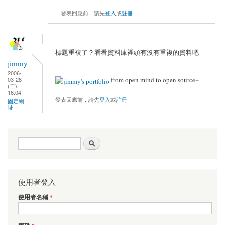
發表回應前，請先
登入
或
註冊
標題重複了？看看資料庫裡頭有沒有重複的資料吧
jimmy
--
2006-
03-28
from open mind to open source~
(二)
16:04
發表回應前，請先
登入
或
註冊
固定網
址
搜尋表單
搜尋
使用者登入
使用者名稱
*