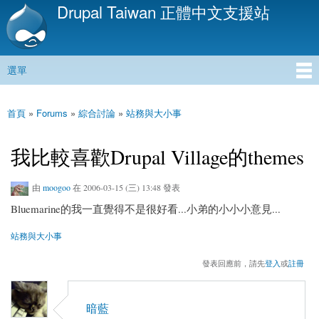
Drupal Taiwan 正體中文支援站
移
至
主
內
選單
容
主選單
首頁
»
Forums
»
綜合討論
»
站務與大小事
您在這裡
我比較喜歡Drupal Village的themes
由
moogoo
在 2006-03-15 (三) 13:48 發表
Bluemarine的我一直覺得不是很好看...小弟的小小小意見...
站務與大小事
發表回應前，請先
登入
或
註冊
暗藍