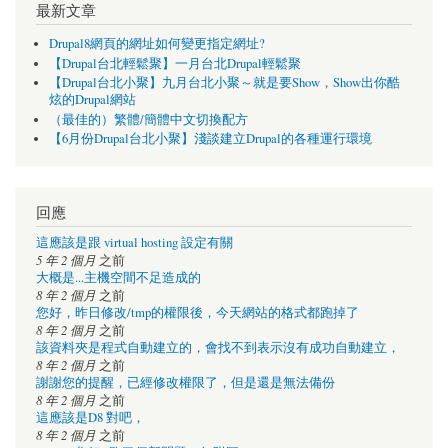
最新文章
Drupal8網頁的網址如何變更指定網址?
【Drupal台北輕鬆聚】一月台北Drupal輕鬆聚
【Drupal台北小聚】九月台北小聚～就是要Show，Show出你酷
炫的Drupal網站
（最佳的）繁體/簡體中文切換配方
【6月份Drupal台北小聚】淺談建立Drupal的各種運行環境
回應
這應該是跟 virtual hosting 設定有關
5 年 2 個月
之前
大概是...主機空間不足造成的
8 年 2 個月
之前
您好，昨日修改/tmp的權限後，今天網站的格式都跑掉了
8 年 2 個月
之前
該資料夾是程式自動建立的，會找不到表示沒有成功自動建立，
8 年 2 個月
之前
謝謝您的提醒，已經修改權限了，但是還是無法備份
8 年 2 個月
之前
這應該是D8 對吧，
8 年 2 個月
之前