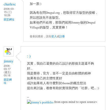
charlesc
加一票:)
2006-03-
15 (三)
因為有在問Drupal.org，想取得官方版型的授權，
16:26
所以想說先不改版型。
固定網址
如果他們不給用，那我們就用Jimmy做的Drupal
Village的版型，其實更棒！
發表回應前，請先
登入
或
註冊
: )
jimmy
其實，我自己還覺的自己設計的那個主題還不夠
2006-
好...
03-17
(週五)
我是覺得，官方，並不一定是自由軟體的精神
00:18
如果有自己的主體性更好
固定網
址
或許如果有人有什麼對於theme的概念想法
提出來討論，都會有助於實現我們的「社群」吧... :)
--
from open mind to open source~