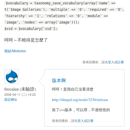
$vocabulary = taxonomy_save_vocabulary(array('name' =>
t('Image Galleries'), 'multiple' => '0', 'required' => '0',
'hierarchy' => '1', 'relations' => '0', 'module' =>
'image', 'nodes' => array('image')));
$vid = $vocabulary['vid'];
呵呵～不曉得是怎麼了
模組/Modules
發表回應前，請先
登入
或
註冊
版本啊
freealan (未驗證)
呵呵！是我自己沒看清楚
2006-04-11 (二) 14:23
http://drupal.org/node/3256/release
固定網址
裝了cvs版本，可以用，不過怪怪的
發表回應前，請先
登入
或
註冊