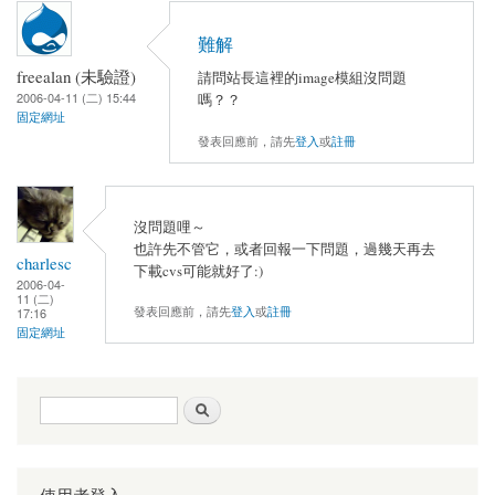
難解
freealan (未驗證)
請問站長這裡的image模組沒問題
2006-04-11 (二) 15:44
嗎？？
固定網址
發表回應前，請先
登入
或
註冊
沒問題哩～
也許先不管它，或者回報一下問題，過幾天再去
charlesc
下載cvs可能就好了:)
2006-04-
11 (二)
發表回應前，請先
登入
或
註冊
17:16
固定網址
搜尋表單
搜尋