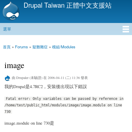
Drupal Taiwan 正體中文支援站
移
至
主
內
選單
容
主選單
首頁
»
Forums
»
疑難雜症
»
模組/Modules
您在這裡
image
由
Drupaler (未驗證)
在 2006-04-11 (二) 11:36 發表
我的Drupal是4.7RC2，安裝後出現以下錯誤
Fatal error: Only variables can be passed by reference in
/home/test/public_html/modules/image/image.module on line
730
image.module on line 730是