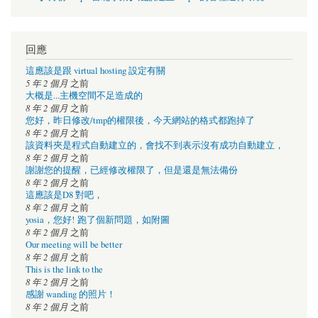
回應
這應該是跟 virtual hosting 設定有關
5 年 2 個月
之前
大概是...主機空間不足造成的
8 年 2 個月
之前
您好，昨日修改/tmp的權限後，今天網站的格式都跑掉了
8 年 2 個月
之前
該資料夾是程式自動建立的，會找不到表示沒有成功自動建立，
8 年 2 個月
之前
謝謝您的提醒，已經修改權限了，但是還是無法備份
8 年 2 個月
之前
這應該是D8 對吧，
8 年 2 個月
之前
yosia，您好! 跑了個新問題，如附圖
8 年 2 個月
之前
Our meeting will be better
8 年 2 個月
之前
This is the link to the
8 年 2 個月
之前
感謝 wanding 的照片！
8 年 2 個月
之前