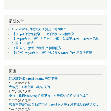
最新文章
Drupal8網頁的網址如何變更指定網址?
【Drupal台北輕鬆聚】一月台北Drupal輕鬆聚
【Drupal台北小聚】九月台北小聚～就是要Show，Show出你酷
炫的Drupal網站
（最佳的）繁體/簡體中文切換配方
【6月份Drupal台北小聚】淺談建立Drupal的各種運行環境
回應
這應該是跟 virtual hosting 設定有關
5 年 2 個月
之前
大概是...主機空間不足造成的
8 年 2 個月
之前
您好，昨日修改/tmp的權限後，今天網站的格式都跑掉了
8 年 2 個月
之前
該資料夾是程式自動建立的，會找不到表示沒有成功自動建立，
8 年 2 個月
之前