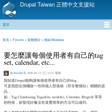
Drupal Taiwan 正體中文支援站
移
至
主
內
選單
容
主選單
首頁
»
Forums
»
疑難雜症
»
模組/Modules
您在這裡
要怎麼讓每個使用者有自己的tag
set, calendar, etc...
由
braveht
在 2006-09-13 (三) 15:21 發表
我知道Drupal能夠讓每個使用者有自己的blog，
可是我想在側欄放一些與個人部落格（而非整個站）相關的資
訊，
如：Tag Cloud(using Tagadelic modole), Calendar, Blogroll 等等
的時候，卻發現好像沒有直覺簡單的方法可以做到。