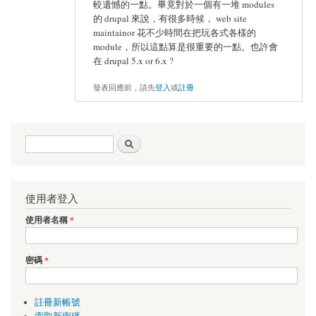
較遺憾的一點。畢竟對於一個有一堆 modules
的 drupal 來說，有很多時候， web site
maintainor 花不少時間在把玩各式各樣的
module，所以這點算是很重要的一點。也許會
在 drupal 5.x or 6.x ?
發表回應前，請先
登入
或
註冊
搜尋表單
搜尋
使用者登入
使用者名稱
*
密碼
*
註冊新帳號