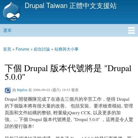
Drupal Taiwan 正體中文支援站
移
至
主
內
選單
容
主選單
首頁
»
Forums
»
綜合討論
»
站務與大小事
您在這裡
下個 Drupal 版本代號將是 "Drupal
5.0.0"
由
Hipfox
在 2006-09-02 (週六) 19:33 發表
Drupal 開發團隊完成了在過去三個月的辛苦工作，使得 Drupal
的下個版本將有很大量的改善。 包括安裝、要求檢查模組, 管理
頁面和文件結構的整頓, 輕量級jQuery CCK, 以及更多的加
強。... 下個 Drupal 版本代號將是, "Drupal 5.0.0" ，這將是令人驚
訝的發行版本!