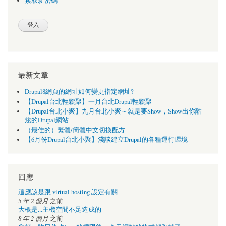
索取新密碼
最新文章
Drupal8網頁的網址如何變更指定網址?
【Drupal台北輕鬆聚】一月台北Drupal輕鬆聚
【Drupal台北小聚】九月台北小聚～就是要Show，Show出你酷
炫的Drupal網站
（最佳的）繁體/簡體中文切換配方
【6月份Drupal台北小聚】淺談建立Drupal的各種運行環境
回應
這應該是跟 virtual hosting 設定有關
5 年 2 個月
之前
大概是...主機空間不足造成的
8 年 2 個月
之前