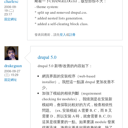
charlesc
剛看一下CHANGELOG.txt，版型部份不大：
- theme system:
2006-09-
19 (二)
* split up and removed drupal.css.
23:17
* added nested lists generation.
固定網址
* added a self-clearing block class.
發表回應前，請先
登入
或
註冊
drupal 5.0
drakeguan
drupal 5.0 新增/改善的內容如下：
2006-09-27
(三) 15:29
網頁界面的安裝程序（web-based
固定網址
installer）。我想這一點讓 drupal 更加友善不
少。
加強了模組的相依判斷（requirement
checking for modules）。我猜測是在安裝新
模組時，會採取比較好的方式，檢查相依性
問題。（ex, 安裝模組 A 需要 B, C，而 B 又
需要 D，所以安裝 A 時，就會需要 B, C, D）
這算是很重要的一點。如果要讓 module 發展
得更迅速，激發出更多好用有趣的來，除了