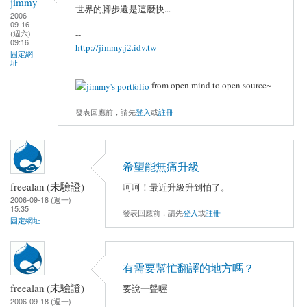
jimmy
世界的腳步還是這麼快...
2006-
09-16
(週六)
--
09:16
http://jimmy.j2.idv.tw
固定網
址
--
from open mind to open source~
發表回應前，請先
登入
或
註冊
希望能無痛升級
freealan (未驗證)
呵呵！最近升級升到怕了。
2006-09-18 (週一)
15:35
發表回應前，請先
登入
或
註冊
固定網址
有需要幫忙翻譯的地方嗎？
freealan (未驗證)
要說一聲喔
2006-09-18 (週一)