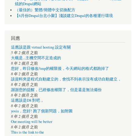
炫的Drupal網站
（最佳的）繁體/簡體中文切換配方
【6月份Drupal台北小聚】淺談建立Drupal的各種運行環境
回應
這應該是跟 virtual hosting 設定有關
5 年 2 個月
之前
大概是...主機空間不足造成的
8 年 2 個月
之前
您好，昨日修改/tmp的權限後，今天網站的格式都跑掉了
8 年 2 個月
之前
該資料夾是程式自動建立的，會找不到表示沒有成功自動建立，
8 年 2 個月
之前
謝謝您的提醒，已經修改權限了，但是還是無法備份
8 年 2 個月
之前
這應該是D8 對吧，
8 年 2 個月
之前
yosia，您好! 跑了個新問題，如附圖
8 年 2 個月
之前
Our meeting will be better
8 年 2 個月
之前
This is the link to the