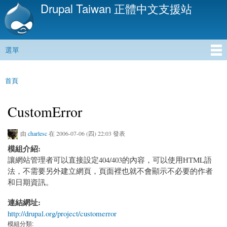
Drupal Taiwan 正體中文支援站
移
至
主
內
選單
容
主選單
首頁
您在這裡
CustomError
由
charlesc
在 2006-07-06 (四) 22:03 發表
模組介紹:
讓網站管理者可以直接設定404/403的內容，可以使用HTML語
法，不需要另外建立網頁，頁面裡也就不會顯示不必要的作者
和日期資訊。
連結網址:
http://drupal.org/project/customerror
模組分類: