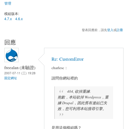
管理
模組版本:
4.7.x
4.6.x
發表回應前，請先
登入
或
註冊
回應
Re: CustomError
freealan (未驗證)
charlesc：
2007-07-11 (三) 19:28
請問你網站裡的
固定網址
404, 砍掉重練.
抱歉，本站砍掉 Wordpress，重
練 Drupal，因此舊有連結已失
效，您可利用本站搜尋引擎。
是用這個模組嗎？