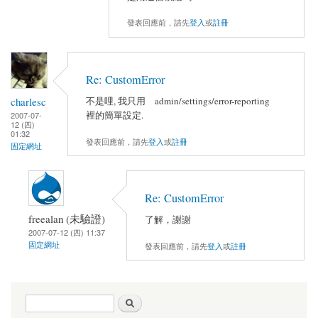
發表回應前，請先
登入
或
註冊
Re: CustomError
charlesc
不是哩, 我只用 admin/settings/error-reporting
裡的簡單設定.
2007-07-
12 (四)
01:32
發表回應前，請先
登入
或
註冊
固定網址
Re: CustomError
freealan (未驗證)
了解，謝謝
2007-07-12 (四) 11:37
固定網址
發表回應前，請先
登入
或
註冊
搜尋表單
搜尋