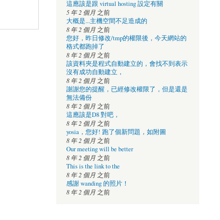
這應該是跟 virtual hosting 設定有關
5 年 2 個月
之前
大概是...主機空間不足造成的
8 年 2 個月
之前
您好，昨日修改/tmp的權限後，今天網站的
格式都跑掉了
8 年 2 個月
之前
該資料夾是程式自動建立的，會找不到表示
沒有成功自動建立，
8 年 2 個月
之前
謝謝您的提醒，已經修改權限了，但是還是
無法備份
8 年 2 個月
之前
這應該是D8 對吧，
8 年 2 個月
之前
yosia，您好! 跑了個新問題，如附圖
8 年 2 個月
之前
Our meeting will be better
8 年 2 個月
之前
This is the link to the
8 年 2 個月
之前
感謝 wanding 的照片！
8 年 2 個月
之前