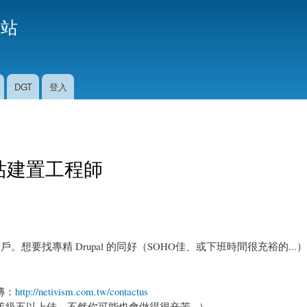
移
援站
至
主
內
容
DGT
登入
7 網站建置工程師
客戶。想要找專精 Drupal 的同好（SOHO佳、或下班時間很充裕的..
傳：
http://netivism.com.tw/contactus
等級五以上佳，不然你可能也會做得很辛苦...）