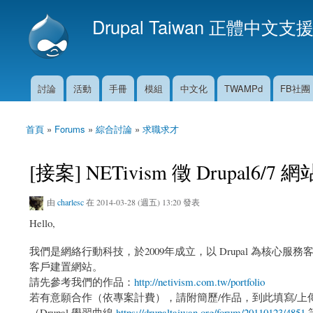
Drupal Taiwan 正體中文支
討論
活動
手冊
模組
中文化
TWAMPd
FB社團
主選單
首頁
»
Forums
»
綜合討論
»
求職求才
您在這裡
[接案] NETivism 徵 Drupal6/
由
charlesc
在 2014-03-28 (週五) 13:20 發表
Hello,
我們是網絡行動科技，於2009年成立，以 Drupal 為核心服務
客戶建置網站。
請先參考我們的作品：
http://netivism.com.tw/portfolio
若有意願合作（依專案計費），請附簡歷/作品，到此填寫/上
（Drupal 學習曲線
https://drupaltaiwan.org/forum/20110123/4851