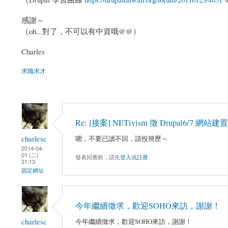
感謝～
（oh...對了，不可以有中資哦@@）
Charles
求職求才
Re: [接案] NETivism 徵 Drupal6/7 網
charlesc
嗯，不要已讀不回，請投簡歷～
2014-04-
01 (二)
發表回應前，請先
登入
或
註冊
21:13
固定網址
今年繼續徵求，歡迎SOHO來訪，謝謝！
charlesc
今年繼續徵求，歡迎SOHO來訪，謝謝！