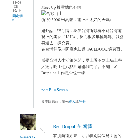
11-08
(四)
Meet Up 於雲端也不錯
15:10
固定網
(拍於 3000 米高嶺，碰上不太好的天氣)
址
題外話... 很可惜，我在台灣街頭看不到台灣電
視上的美女...HAHA，反而很多年輕媽媽。我會
再過去一探究竟。
在台灣好像老阿麻也知道 FACEBOOK 這東西。
感覺台灣人生活很休閒，早上看不到上班上學
人潮，晚上七八點店鋪都關門了。不知 TW
Drupaler 工作是否也一樣...
---
notaBlueScreen
發表回應前，請先
登入
或
註冊
Re: Drupal 在 韓國
charlesc
有朋自遠方來，可以特別開個見面會的