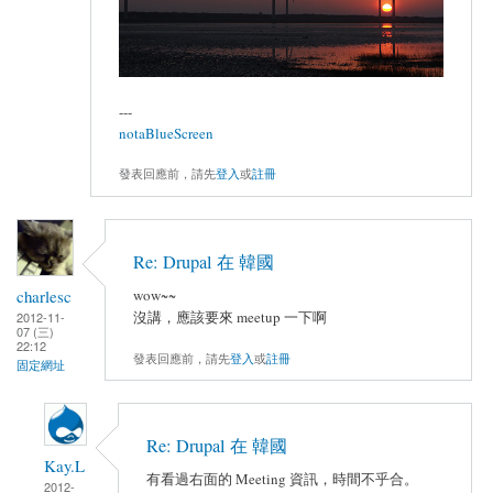
---
notaBlueScreen
發表回應前，請先
登入
或
註冊
Re: Drupal 在 韓國
charlesc
wow~~
沒講，應該要來 meetup 一下啊
2012-11-
07 (三)
22:12
發表回應前，請先
登入
或
註冊
固定網址
Re: Drupal 在 韓國
Kay.L
有看過右面的 Meeting 資訊，時間不乎合。
2012-