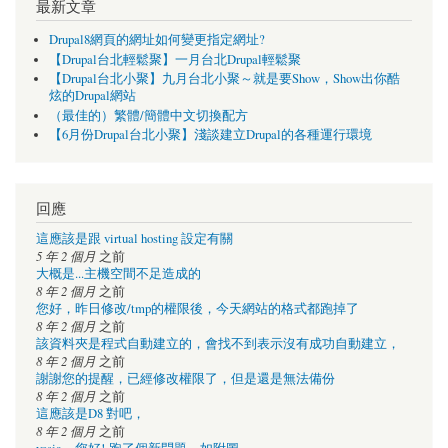
最新文章
Drupal8網頁的網址如何變更指定網址?
【Drupal台北輕鬆聚】一月台北Drupal輕鬆聚
【Drupal台北小聚】九月台北小聚～就是要Show，Show出你酷
炫的Drupal網站
（最佳的）繁體/簡體中文切換配方
【6月份Drupal台北小聚】淺談建立Drupal的各種運行環境
回應
這應該是跟 virtual hosting 設定有關
5 年 2 個月
之前
大概是...主機空間不足造成的
8 年 2 個月
之前
您好，昨日修改/tmp的權限後，今天網站的格式都跑掉了
8 年 2 個月
之前
該資料夾是程式自動建立的，會找不到表示沒有成功自動建立，
8 年 2 個月
之前
謝謝您的提醒，已經修改權限了，但是還是無法備份
8 年 2 個月
之前
這應該是D8 對吧，
8 年 2 個月
之前