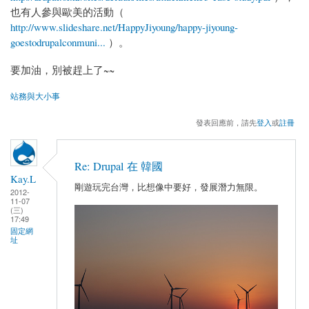
也有人參與歐美的活動（
http://www.slideshare.net/HappyJiyoung/happy-jiyoung-
goestodrupalconmuni...
）。
要加油，別被趕上了~~
站務與大小事
發表回應前，請先
登入
或
註冊
Re: Drupal 在 韓國
Kay.L
剛遊玩完台灣，比想像中要好，發展潛力無限。
2012-
11-07
(三)
17:49
固定網
址