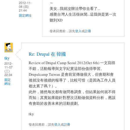
～
2012-11-
08 (四)
美女...我就沒辦法帶你去看了...
21:44
感覺台灣人生活很休閒...這我倒是第一次
固定網址
聽到XD
發表回應前，請先
登入
或
註冊
Re: Drupal 在 韓國
tky
Review of Drupal Camp Seoul 2012(Oct 6th) 一文寫得
2012-
11-07
不錯，活動報導與文字紀實這部份值得學習。
(三)
Drupalcamp Taiwan 是會前宣傳做很大，但會期和會
22:34
固定
後就沒有後續的報導了，比較可惜（是因為工作人員
網址
都太累了嗎？）。
此外，雖然每次都有做問卷調查，但結果如何就不得
而知；其實如果能針對歷次活動做個資料分析，應該
有會助於改善未來的活動規劃。
tky
發表回應前，請先
登入
或
註冊