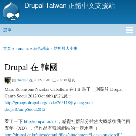
Drupal Taiwan 正體中文支援站
移
至
主
內
選單
容
主選單
首頁
»
Forums
»
綜合討論
»
站務與大小事
您在這裡
Drupal 在 韓國
由
charlesc
在 2012-11-07 (三) 09:39 發表
Marc Robinsone Nicolas Caballero 在 FB 貼了一則關於 Drupal
Camp Seoul 2012(Oct 6th) 的訊息：
http://groups.drupal.org/node/265118/jiyoung.yun?
drupalCampSeoul2012
看了一下
http://drupal.or.kr/
，感覺社群部分雖然大概落後我們四
五年（XD），但作品有韓國網站的一定水準（
http://drupal.or.kr/sites/default/files/attachment/5-case-study.pdf
），