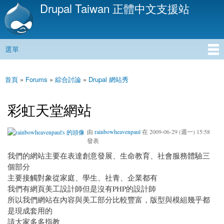
Drupal Taiwan 正體中文支援站
移
至
主
內
選單
容
主選單
首頁
»
Forums
»
綜合討論
»
Drupal 網站秀
您在這裡
彩虹天堂網站
由
rainbowheavenpaul
在 2009-06-29 (週一) 15:58
發表
我們的網站主要在表達創意發展、生命教育、社會服務體驗三
個部分
主要接觸對象從家庭、學生、社青、企業都有
我們有網頁美工設計師但是沒有PHP的設計師
所以我們網站在內容與美工部分比較豐富，版型與模組幾乎都
是現成套用的
請大家多多指教