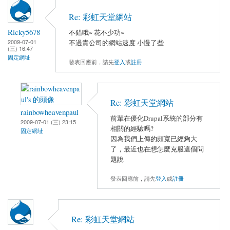
Re: 彩虹天堂網站
Ricky5678
不錯哦~ 花不少功~
2009-07-01
不過貴公司的網站速度 小慢了些
(三) 16:47
固定網址
發表回應前，請先
登入
或
註冊
Re: 彩虹天堂網站
rainbowheavenpaul
前輩在優化Drupal系統的部分有
2009-07-01 (三) 23:15
相關的經驗嗎?
固定網址
因為我們上傳的頻寬已經夠大
了，最近也在想怎麼克服這個問
題說
發表回應前，請先
登入
或
註冊
Re: 彩虹天堂網站