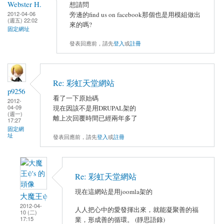
Webster H.
想請問
2012-04-06
旁邊的find us on facebook那個也是用模組做出
(週五) 22:02
來的嗎?
固定網址
發表回應前，請先
登入
或
註冊
Re: 彩虹天堂網站
p9256
看了一下原始碼
2012-
04-09
現在因該不是用DRUPAL架的
(週一)
離上次回覆時間已經兩年多了
17:27
固定網
址
發表回應前，請先
登入
或
註冊
Re: 彩虹天堂網站
現在這網站是用joomla架的
大魔王ψ
2012-04-
人人把心中的愛發揮出來，就能凝聚善的福
10 (二)
17:15
業，形成善的循環。 (靜思語錄)