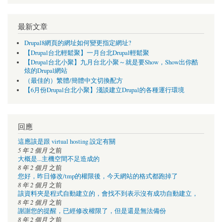
最新文章
Drupal8網頁的網址如何變更指定網址?
【Drupal台北輕鬆聚】一月台北Drupal輕鬆聚
【Drupal台北小聚】九月台北小聚～就是要Show，Show出你酷
炫的Drupal網站
（最佳的）繁體/簡體中文切換配方
【6月份Drupal台北小聚】淺談建立Drupal的各種運行環境
回應
這應該是跟 virtual hosting 設定有關
5 年 2 個月
之前
大概是...主機空間不足造成的
8 年 2 個月
之前
您好，昨日修改/tmp的權限後，今天網站的格式都跑掉了
8 年 2 個月
之前
該資料夾是程式自動建立的，會找不到表示沒有成功自動建立，
8 年 2 個月
之前
謝謝您的提醒，已經修改權限了，但是還是無法備份
8 年 2 個月
之前