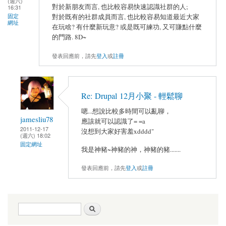
(週六)
對於新朋友而言, 也比較容易快速認識社群的人;
16:31
固定
對於既有的社群成員而言, 也比較容易知道最近大家
網址
在玩啥? 有什麼新玩意? 或是既可練功, 又可賺點什麼
的門路. 8D~
發表回應前，請先
登入
或
註冊
Re: Drupal 12月小聚 - 輕鬆聊
嗯...想說比較多時間可以亂聊，
jamesliu78
應該就可以認識了= =a
2011-12-17
沒想到大家好害羞xdddd"
(週六) 18:02
固定網址
我是神豬~神豬的神，神豬的豬.......
發表回應前，請先
登入
或
註冊
搜尋表單
搜尋