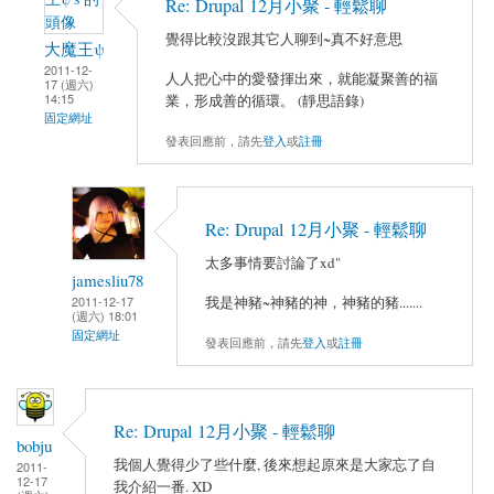
Re: Drupal 12月小聚 - 輕鬆聊
覺得比較沒跟其它人聊到~真不好意思
大魔王ψ
2011-12-
人人把心中的愛發揮出來，就能凝聚善的福
17 (週六)
14:15
業，形成善的循環。 (靜思語錄)
固定網址
發表回應前，請先
登入
或
註冊
Re: Drupal 12月小聚 - 輕鬆聊
太多事情要討論了xd"
jamesliu78
2011-12-17
我是神豬~神豬的神，神豬的豬.......
(週六) 18:01
固定網址
發表回應前，請先
登入
或
註冊
Re: Drupal 12月小聚 - 輕鬆聊
bobju
我個人覺得少了些什麼, 後來想起原來是大家忘了自
2011-
12-17
我介紹一番. XD