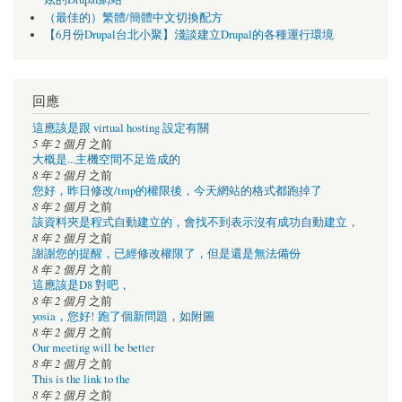
（最佳的）繁體/簡體中文切換配方
【6月份Drupal台北小聚】淺談建立Drupal的各種運行環境
回應
這應該是跟 virtual hosting 設定有關
5 年 2 個月
之前
大概是...主機空間不足造成的
8 年 2 個月
之前
您好，昨日修改/tmp的權限後，今天網站的格式都跑掉了
8 年 2 個月
之前
該資料夾是程式自動建立的，會找不到表示沒有成功自動建立，
8 年 2 個月
之前
謝謝您的提醒，已經修改權限了，但是還是無法備份
8 年 2 個月
之前
這應該是D8 對吧，
8 年 2 個月
之前
yosia，您好! 跑了個新問題，如附圖
8 年 2 個月
之前
Our meeting will be better
8 年 2 個月
之前
This is the link to the
8 年 2 個月
之前