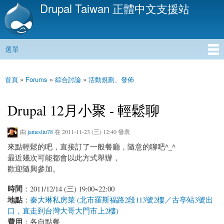
Drupal Taiwan 正體中文支援站
移
至
主
內
選單
容
主選單
首頁
»
Forums
»
綜合討論
»
活動規劃、發佈
您在這裡
Drupal 12月小聚 - 輕鬆聊
由
jamesliu78
在 2011-11-23 (三) 12:40 發表
來點輕鬆的吧，直接訂了一般餐廳，隨意的聊吧^_^
最近幾次可能都會以此方式舉辦，
歡迎隨興參加。
時間
：2011/12/14 (三) 19:00~22:00
地點
：
秦大琳私房菜 (北市羅斯福路2段113號2樓／古亭站3號出
口，直走到台灣大哥大門市上2樓)
費用
：各自點餐