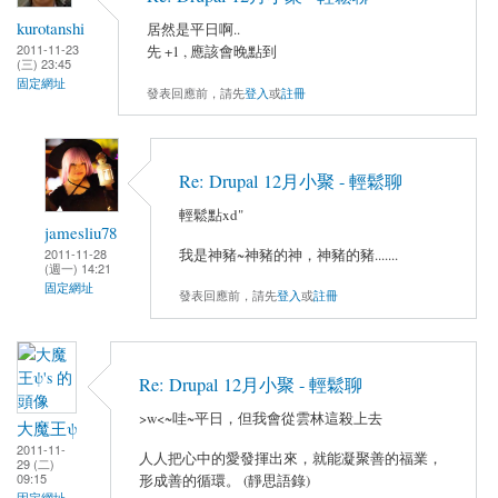
kurotanshi
居然是平日啊..
2011-11-23
先 +1 , 應該會晚點到
(三) 23:45
固定網址
發表回應前，請先
登入
或
註冊
Re: Drupal 12月小聚 - 輕鬆聊
輕鬆點xd"
jamesliu78
2011-11-28
我是神豬~神豬的神，神豬的豬.......
(週一) 14:21
固定網址
發表回應前，請先
登入
或
註冊
Re: Drupal 12月小聚 - 輕鬆聊
>w<~哇~平日，但我會從雲林這殺上去
大魔王ψ
2011-11-
人人把心中的愛發揮出來，就能凝聚善的福業，
29 (二)
09:15
形成善的循環。 (靜思語錄)
固定網址