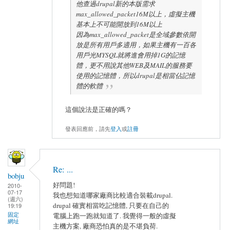
他查過drupal新的本版需求
max_allowed_packet16M以上，虛擬主機
基本上不可能開放到16M以上
因為max_allowed_packet是全域參數依開
放是所有用戶多適用，如果主機有一百各
用戶光MYSQL就將進會用掉1G的記憶
體，更不用說其他WEB及MAIL的服務要
使用的記憶體，所以drupal是相當佔記憶
體的軟體
這個說法是正確的嗎？
發表回應前，請先
登入
或
註冊
Re: ...
bobju
好問題!
2010-
07-17
我也想知道哪家廠商比較適合裝載drupal.
(週六)
drupal 確實相當吃記憶體, 只要在自己的
19:19
固定
電腦上跑一跑就知道了. 我覺得一般的虛擬
網址
主機方案, 廠商恐怕真的是不堪負荷.