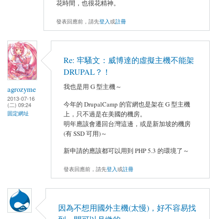
花時間，也很花精神。
發表回應前，請先
登入
或
註冊
Re: 牢騷文：威博達的虛擬主機不能架
DRUPAL？！
我也是用 G 型主機～
agrozyme
2013-07-16
今年的 DrupalCamp 的官網也是架在 G 型主機
(二) 09:24
上，只不過是在美國的機房。
固定網址
明年應該會遷回台灣這邊，或是新加坡的機房
(有 SSD 可用)～
新申請的應該都可以用到 PHP 5.3 的環境了～
發表回應前，請先
登入
或
註冊
因為不想用國外主機(太慢)，好不容易找