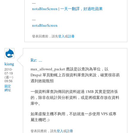
---
notaBlueScreen
|
一天一翻譯，好過吃蘋果
---
notaBlueScreen
發表回應前，請先
登入
或
註冊
Re: ...
kiang
max_allowed_packet 應該是以查詢為單位，以
2010-
07-19
Drupal 單頁動輒上百個資料庫查詢來說，確實很容易
(週一)
遇到效能瓶頸
09:56
固定
網址
一個資料庫查詢傳回的資料超過 1MB 其實是蠻誇張
的，除非在統計與分析資料，或是將檔案存放在資料
庫中。
如果虛擬主機不夠用，不妨就進一步使用 VPS 或專
屬主機吧 ;)
發表回應前，請先
登入
或
註冊