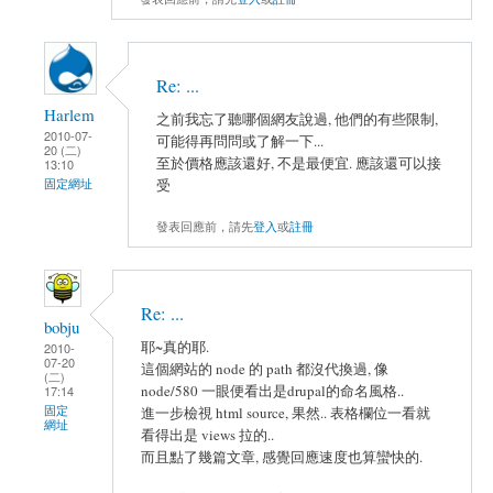
Re: ...
Harlem
之前我忘了聽哪個網友說過, 他們的有些限制,
2010-07-
可能得再問問或了解一下...
20 (二)
至於價格應該還好, 不是最便宜. 應該還可以接
13:10
受
固定網址
發表回應前，請先
登入
或
註冊
Re: ...
bobju
耶~真的耶.
2010-
07-20
這個網站的 node 的 path 都沒代換過, 像
(二)
node/580 一眼便看出是drupal的命名風格..
17:14
固定
進一步檢視 html source, 果然.. 表格欄位一看就
網址
看得出是 views 拉的..
而且點了幾篇文章, 感覺回應速度也算蠻快的.