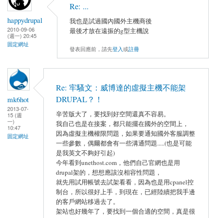
Re: ...
happydrupal
我也是試過國內國外主機商後
2010-09-06
最後才放在遠振的g型主機說
(週一) 20:45
固定網址
發表回應前，請先
登入
或
註冊
Re: 牢騷文：威博達的虛擬主機不能架
DRUPAL？！
mk6hot
2013-07-
辛苦版大了，要找到好空間還真不容易。
15 (週
一)
我自己也是在接案，都只能擺在國外的空間上，
10:47
因為虛擬主機權限問題，如果要通知國外客服調整
固定網址
一些參數，偶爾都會有一些溝通問題.....(也是可能
是我英文不夠好引起)
今年看到unethost.com，他們自己官網也是用
drupal架的，想想應該沒相容性問題，
就先用試用帳號去試架看看，因為也是用cpanel控
制台，所以很好上手，到現在，已經陸續把我手邊
的客戶網站移過去了。
架站也好幾年了，要找到一個合適的空間，真是很