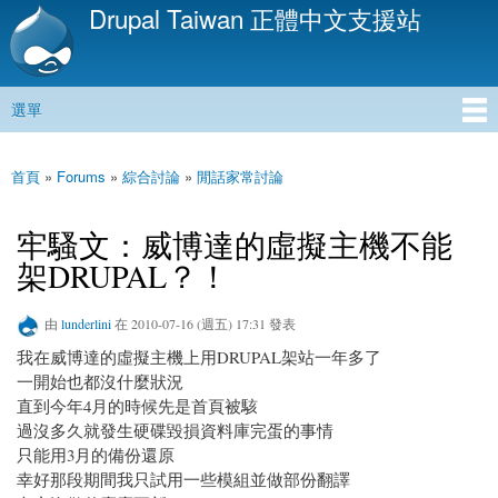
Drupal Taiwan 正體中文支援站
移
至
主
內
選單
容
主選單
首頁
»
Forums
»
綜合討論
»
閒話家常討論
您在這裡
牢騷文：威博達的虛擬主機不能
架DRUPAL？！
由
lunderlini
在 2010-07-16 (週五) 17:31 發表
我在威博達的虛擬主機上用DRUPAL架站一年多了
一開始也都沒什麼狀況
直到今年4月的時候先是首頁被駭
過沒多久就發生硬碟毀損資料庫完蛋的事情
只能用3月的備份還原
幸好那段期間我只試用一些模組並做部份翻譯