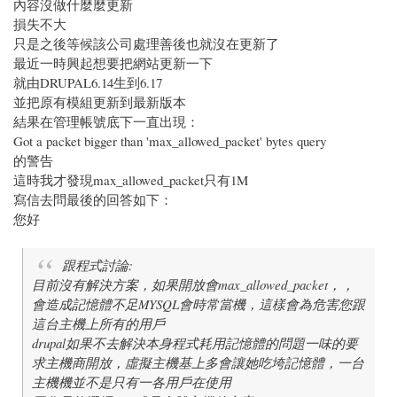
內容沒做什麼麼更新
損失不大
只是之後等候該公司處理善後也就沒在更新了
最近一時興起想要把網站更新一下
就由DRUPAL6.14生到6.17
並把原有模組更新到最新版本
結果在管理帳號底下一直出現：
Got a packet bigger than 'max_allowed_packet' bytes query
的警告
這時我才發現max_allowed_packet只有1M
寫信去問最後的回答如下：
您好
跟程式討論:
目前沒有解決方案，如果開放會max_allowed_packet，，
會造成記憶體不足MYSQL會時常當機，這樣會為危害您跟
這台主機上所有的用戶
drupal如果不去解決本身程式耗用記憶體的問題一味的要
求主機商開放，虛擬主機基上多會讓她吃垮記憶體，一台
主機機並不是只有一各用戶在使用