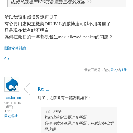
因您只能選擇VPS或是實體主機的方案
所以我該跟威博達說再見了
有心要用虛擬主機架DRUPAL的威博達可以不用考慮了
只是現在我有點不明白
為何在最初的一年都沒發生max_allowed_packet的問題？
閒話家常討論
6.x
發表回應前，請先
登入
或
註冊
Re: ...
lunderlini
對了，之前還有一篇說明如下：
2010-07-16
(週五)
17:49
您好:
固定網址
抱歉比較完回覆這各問題
我請程式師查過這各問題，程式師的說明
是這樣