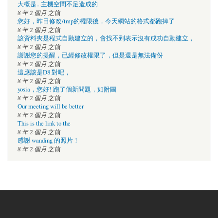
大概是...主機空間不足造成的
8 年 2 個月
之前
您好，昨日修改/tmp的權限後，今天網站的格式都跑掉了
8 年 2 個月
之前
該資料夾是程式自動建立的，會找不到表示沒有成功自動建立，
8 年 2 個月
之前
謝謝您的提醒，已經修改權限了，但是還是無法備份
8 年 2 個月
之前
這應該是D8 對吧，
8 年 2 個月
之前
yosia，您好! 跑了個新問題，如附圖
8 年 2 個月
之前
Our meeting will be better
8 年 2 個月
之前
This is the link to the
8 年 2 個月
之前
感謝 wanding 的照片！
8 年 2 個月
之前