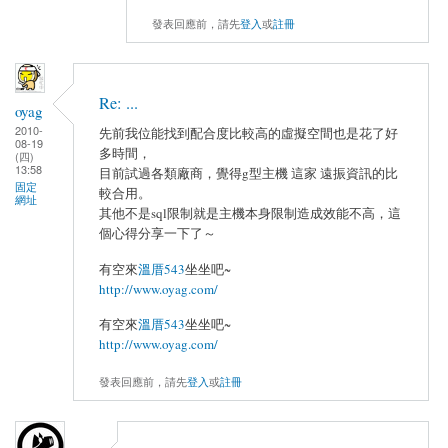
發表回應前，請先
登入
或
註冊
Re: ...
oyag
2010-
先前我位能找到配合度比較高的虛擬空間也是花了好
08-19
多時間，
(四)
13:58
目前試過各類廠商，覺得g型主機 這家 遠振資訊的比
固定
較合用。
網址
其他不是sql限制就是主機本身限制造成效能不高，這
個心得分享一下了～
有空來
溫厝543
坐坐吧~
http://www.oyag.com/
有空來
溫厝543
坐坐吧~
http://www.oyag.com/
發表回應前，請先
登入
或
註冊