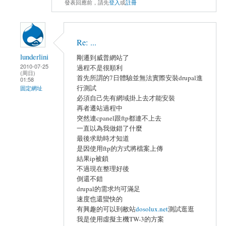
發表回應前，請先
登入
或
註冊
Re: ...
lunderlini
剛遷到威普網站了
2010-07-25
過程不是很順利
(周日)
首先所謂的7日體驗並無法實際安裝drupal進
01:58
行測試
固定網址
必須自己先有網域掛上去才能安裝
再者遷站過程中
突然連cpanel跟ftp都連不上去
一直以為我做錯了什麼
最後求助時才知道
是因使用ftp的方式將檔案上傳
結果ip被鎖
不過現在整理好後
倒還不錯
drupal的需求均可滿足
速度也還蠻快的
有興趣的可以到敝站
dosolux.net
測試逛逛
我是使用虛擬主機TW-3的方案