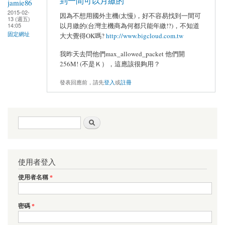
到一間可以月繳的
jamie86
2015-02-
因為不想用國外主機(太慢)，好不容易找到一間可
13 (週五)
以月繳的(台灣主機商為何都只能年繳!?)，不知道
14:05
固定網址
大大覺得OK嗎?
http://www.bigcloud.com.tw
我昨天去問他們max_allowed_packet 他們開
256M! (不是Ｋ），這應該很夠用？
發表回應前，請先
登入
或
註冊
搜尋表單
搜尋
使用者登入
使用者名稱
*
密碼
*