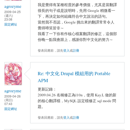
我是覺得有某種程度的參考價值，尤其是當翻譯
agrozyme
很長的句子或是說明時，先用 Google 稍微看一
2009-04-25
(週六)
下，再決定如何組織符合中文說法的語句。
23:08
當然我不否認，Google 挑出來的翻譯常常令人
固定網址
覺得啼笑皆非～
我看了一下你有作核心檔案翻譯的修正，這個部
份晚一點我會跟上，感謝你對中文化的努力～
發表回應前，請先
登入
或
註冊
Re: 中文化 Drupal 模組用的 Portable
APM
更新記錄：
agrozyme
2009.04.26 名稱修正為l10n，使用 Kay.L 做的新
2009-04-26
(周日)
的核心翻譯檔，MySQL 設定檔修正 sql mode 問
07:43
題。
固定網址
發表回應前，請先
登入
或
註冊