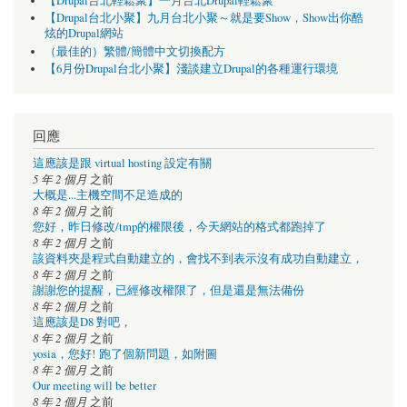
【Drupal台北輕鬆聚】一月台北Drupal輕鬆聚
【Drupal台北小聚】九月台北小聚～就是要Show，Show出你酷
炫的Drupal網站
（最佳的）繁體/簡體中文切換配方
【6月份Drupal台北小聚】淺談建立Drupal的各種運行環境
回應
這應該是跟 virtual hosting 設定有關
5 年 2 個月
之前
大概是...主機空間不足造成的
8 年 2 個月
之前
您好，昨日修改/tmp的權限後，今天網站的格式都跑掉了
8 年 2 個月
之前
該資料夾是程式自動建立的，會找不到表示沒有成功自動建立，
8 年 2 個月
之前
謝謝您的提醒，已經修改權限了，但是還是無法備份
8 年 2 個月
之前
這應該是D8 對吧，
8 年 2 個月
之前
yosia，您好! 跑了個新問題，如附圖
8 年 2 個月
之前
Our meeting will be better
8 年 2 個月
之前