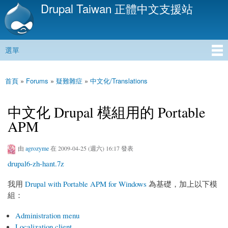
Drupal Taiwan 正體中文支援站
移
至
主
內
選單
容
主選單
首頁
»
Forums
»
疑難雜症
»
中文化/Translations
您在這裡
中文化 Drupal 模組用的 Portable
APM
由
agrozyme
在 2009-04-25 (週六) 16:17 發表
drupal6-zh-hant.7z
我用
Drupal with Portable APM for Windows
為基礎，加上以下模
組：
Administration menu
Localization client