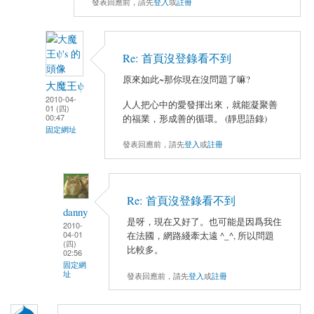
發表回應前，請先
登入
或
註冊
Re: 首頁沒登錄看不到
原來如此~那你現在沒問題了嘛?
大魔王ψ
2010-04-
人人把心中的愛發揮出來，就能凝聚善
01 (四)
00:47
的福業，形成善的循環。 (靜思語錄)
固定網址
發表回應前，請先
登入
或
註冊
Re: 首頁沒登錄看不到
danny
是呀，現在又好了。也可能是因爲我住
2010-
04-01
在法國，網路綫牽太遠 ^_^, 所以問題
(四)
比較多。
02:56
固定網
址
發表回應前，請先
登入
或
註冊