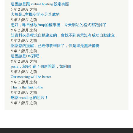
這應該是跟 virtual hosting 設定有關
5 年 2 個月
之前
大概是...主機空間不足造成的
8 年 2 個月
之前
您好，昨日修改/tmp的權限後，今天網站的格式都跑掉了
8 年 2 個月
之前
該資料夾是程式自動建立的，會找不到表示沒有成功自動建立，
8 年 2 個月
之前
謝謝您的提醒，已經修改權限了，但是還是無法備份
8 年 2 個月
之前
這應該是D8 對吧，
8 年 2 個月
之前
yosia，您好! 跑了個新問題，如附圖
8 年 2 個月
之前
Our meeting will be better
8 年 2 個月
之前
This is the link to the
8 年 2 個月
之前
感謝 wanding 的照片！
8 年 2 個月
之前