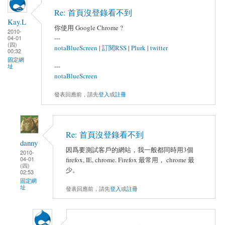
Re: 首頁沒登錄看不到
Kay.L
你使用 Google Chrome ?
2010-
---
04-01
(四)
notaBlueScreen
|
訂閱RSS
|
Plurk
|
twitter
00:32
固定網
---
址
notaBlueScreen
發表回應前，請先
登入
或
註冊
Re: 首頁沒登錄看不到
danny
因爲要測試客戶的網站，我一般都同時用3個
2010-
04-01
firefox, IE, chrome. Firefox 最常用， chrome 最
(四)
少。
02:53
固定網
址
發表回應前，請先
登入
或
註冊