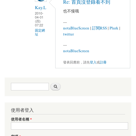
Re: 首頁沒登錄看不到
Kay.L
也不慢哦
2010-
04-01
(四)
---
07:22
notaBlueScreen
|
訂閱RSS
|
Plurk
|
固定網
twitter
址
---
notaBlueScreen
發表回應前，請先
登入
或
註冊
搜尋表單
搜尋
使用者登入
使用者名稱
*