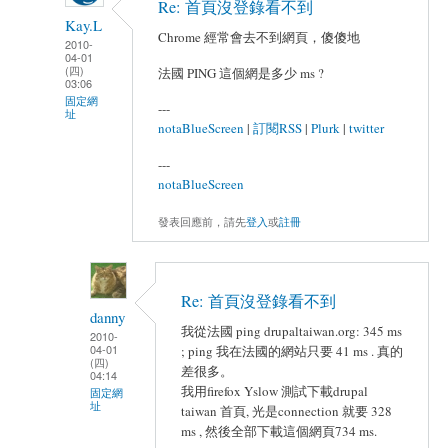
Re: 首頁沒登錄看不到
Kay.L
Chrome 經常會去不到網頁，傻傻地
2010-
04-01
(四)
法國 PING 這個網是多少 ms ?
03:06
固定網
---
址
notaBlueScreen
|
訂閱RSS
|
Plurk
|
twitter
---
notaBlueScreen
發表回應前，請先
登入
或
註冊
Re: 首頁沒登錄看不到
danny
我從法國 ping drupaltaiwan.org: 345 ms
2010-
04-01
; ping 我在法國的網站只要 41 ms . 真的
(四)
差很多。
04:14
我用firefox Yslow 測試下載drupal
固定網
址
taiwan 首頁, 光是connection 就要 328
ms , 然後全部下載這個網頁734 ms.