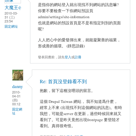
是指你的網站登入就出現找不到網站的訊息嘛?
大魔王ψ
你要不要檢查一下你網站預設頁
2010-03-
admin/settings/site-information
31 (三)
23:54
也就是網站的預設首頁是不是有指定到別的頁面
固定網址
呢?
人人把心中的愛發揮出來，就能凝聚善的福業，
形成善的循環。 (靜思語錄)
發表回應前，請先
登入
或
註冊
Re: 首頁沒登錄看不到
danny
抱歉，留下這種沒哩頭的留言。
2010-
04-01
(四)
這個 Drupal Taiwan 網站， 我不知道爲什麽，
00:12
經常上不來 (出現找不到這個網站的訊息)。有時
固定網
址
我想，可能是server 在更新，過些時候回來就又
看到了。可是昨天竟然出現frontpage 要登陸才
看到。真得很奇怪。