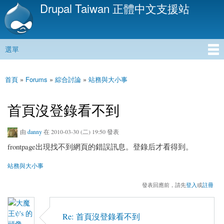
Drupal Taiwan 正體中文支援站
移
至
主
內
選單
容
主選單
首頁
»
Forums
»
綜合討論
»
站務與大小事
您在這裡
首頁沒登錄看不到
由
danny
在 2010-03-30 (二) 19:50 發表
frontpage出現找不到網頁的錯誤訊息。登錄后才看得到。
站務與大小事
發表回應前，請先
登入
或
註冊
Re: 首頁沒登錄看不到