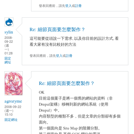
發表回應前，請先
登入
或
註冊
Re: 細節頁面要怎麼製作？
sylin
2008-
這可能要從頭說一下需求, 以及你目前的設計方式, 看
09-22
看大家有沒有比較好的方法
(週
一)
01:28
發表回應前，請先
登入
或
註冊
固定
網址
Re: 細節頁面要怎麼製作？
OK
目前這個案子是將一個舊的網站的資料（非
agrozyme
Drupal架構）移轉到新的網站系統（使用
2008-09-22
Drupal）中。
(週一)
15:10
內容類型的種類不多，但是文章的分類卻有多個
固定網址
面向。
第一個面向是 Site Map 的階層分類。