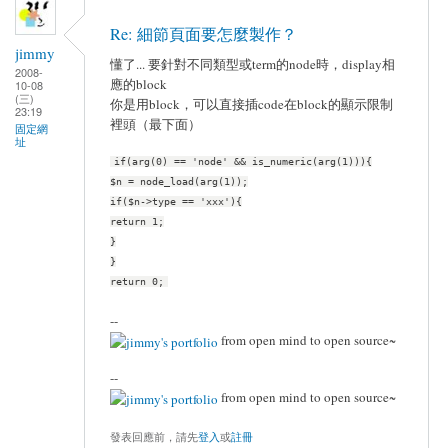
Re: 細節頁面要怎麼製作？
jimmy
懂了... 要針對不同類型或term的node時，display相
2008-
應的block
10-08
(三)
你是用block，可以直接插code在block的顯示限制
23:19
裡頭（最下面）
固定網
址
if(arg(0) == 'node' && is_numeric(arg(1))){
$n = node_load(arg(1));
if($n->type == 'xxx'){
return 1;
}
}
return 0;
--
from open mind to open source~
--
from open mind to open source~
發表回應前，請先
登入
或
註冊