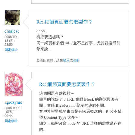
Re: 細節頁面要怎麼製作？
charlesc
ohoh..
有必要這樣嗎？
2008-09-
18 (四)
同一網頁有多個 url，並不是好事，尤其對搜尋引
23:59
擎來說...
固定網址
發表回應前，請先
登入
或
註冊
Re: 細節頁面要怎麼製作？
這個問題有點複雜～
簡單的說好了，URL 會跟 Block 的顯示與否有
agrozyme
關，會跟 Breadcrumb 顯示的連結有關。
2008-09-19
客戶希望呈現的東西是有階層概念的，但又不希
(週五)
00:44
望 Content Type 太多～
固定網址
總之，動態改寫 node 的 URL 這樣的需求是存在
的。