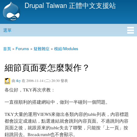
Drupal Taiwan 正體中文支援站
移
至
主
內
選單
容
主選單
首頁
»
Forums
»
疑難雜症
»
模組/Modules
您在這裡
細節頁面要怎麼製作？
由
tky
在 2006-11-14 (二) 20:30 發表
各位好，TKY再次求教：
一直很順利的搭建網站中，做到一半碰到一個問題。
TKY大量的運用VIEWS來做出各類內容的table列表，內容標題
都會設定成連結，點選連結就會跳到內容頁面。不過跳到內容
頁面之後，就跟原來的table失去了聯繫，只能按「上一頁」按
鈕跳回去。Breadcrumb也不會顯示。