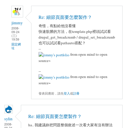
Re: 細節頁面要怎麼製作？
jimmy
奇怪，有點給他沒看懂
2008-
快速骯髒的方法，在template.php裡頭試試看
09-24
(三)
drupal_get_breadcrumb / drupal_set_breadcrumb
19:59
也可以試試看pathauto搭配？
固定網
址
--
from open mind to open
source~
--
from open mind to open
source~
發表回應前，請先
登入
或
註冊
Re: 細節頁面要怎麼製作？
sylin
2008-
ha.. 我建議妳把問題整個敘述一次看大家有沒有辦法
09-24