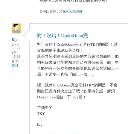
不曉得這次有沒有誤解原發問者的意思?
發表回應前，請先
登入
或
註冊
對！沒錯！DrakeGuan完
tky
對！沒錯！DrakeGuan完全理解TKY的問題！以
2006-
11-15
實際的例子來說就是這樣！
(三)
就是希望瀏覽者看到最終的內容細節頁面時，能
13:44
固定
夠有線索讓他能夠知道自己在哪個階層下面，並
網址
且能夠有一個友善的介面讓他知道怎麼返回上一
層、不需要一直按「回上一頁」。
嗯，既然DrakeGuan完全理解TKY的問題，不會
剛好已經有解決之道了吧？如果有的話，麻煩
DrakeGuan指點一下TKY囉！
苦惱中的
TKY
tky