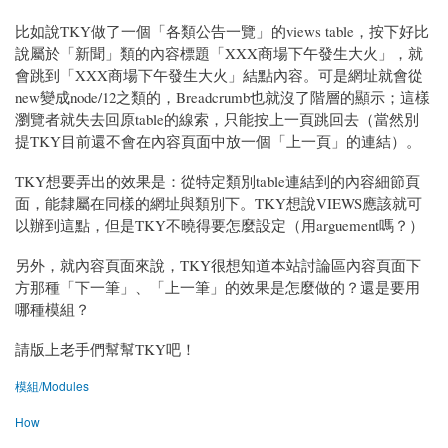
比如說TKY做了一個「各類公告一覽」的views table，按下好比
說屬於「新聞」類的內容標題「XXX商場下午發生大火」，就
會跳到「XXX商場下午發生大火」結點內容。可是網址就會從
new變成node/12之類的，Breadcrumb也就沒了階層的顯示；這樣
瀏覽者就失去回原table的線索，只能按上一頁跳回去（當然別
提TKY目前還不會在內容頁面中放一個「上一頁」的連結）。
TKY想要弄出的效果是：從特定類別table連結到的內容細節頁
面，能隸屬在同樣的網址與類別下。TKY想說VIEWS應該就可
以辦到這點，但是TKY不曉得要怎麼設定（用arguement嗎？）
另外，就內容頁面來說，TKY很想知道本站討論區內容頁面下
方那種「下一筆」、「上一筆」的效果是怎麼做的？還是要用
哪種模組？
請版上老手們幫幫TKY吧！
模組/Modules
How