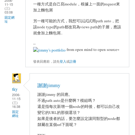
2006-
一種方式是自己寫module，根據上一面的request來
11-15
(三)
加上麵包屑
03:08
固定網
另一種可能的方式，我想可以試試用path auto，把
址
該node type的path都改寫為views path的子層，應該
就會加上麵包屑..
--
from open mind to open source~
發表回應前，請先
登入
或
註冊
謝謝jimmy
tky
謝謝jimmy 的回應。
2006-
11-15
不過path auto是什麼啊？模組嗎？
(三)
還是指每次新增一個node的時後，都可以自己改
16:38
固定
變它的URL的那個選項？
網址
如果是後者的話，要怎麼設定讓同類型的node都
隸屬在某個url下面呢？