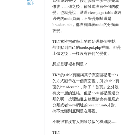
這個連結去後，按照步驟一步一步完成
網址
修改，上傳之後，卻發現沒有任何的改
變。也就是說，透過view page table連結
過去的node頁面，不管是網址還是
breadcrumb，都沒有隨著node的分類而
改變。
TKY索性把教學上的原始碼整個複製、
然後貼到自己的node.pal.php裡頭。但是
上傳之後，一樣沒有任何的變化。
想必是哪裡有問題？
TKY的table頁面與其子頁面都是用tabs
的方式顯示在一個頁面裡，所以table頁
面的breadcrumb，除了「首頁」之外沒
有次一層的連結。但是node都是經過分
類的啊，按理點進去就應該會有相應於
分類或者view網址的breadcrumb才對。
搞不太懂到底問題在哪裡。
不曉得有沒有人開發類似的模組說......
TKY