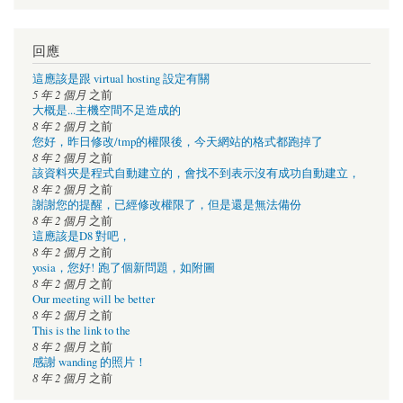
回應
這應該是跟 virtual hosting 設定有關
5 年 2 個月
之前
大概是...主機空間不足造成的
8 年 2 個月
之前
您好，昨日修改/tmp的權限後，今天網站的格式都跑掉了
8 年 2 個月
之前
該資料夾是程式自動建立的，會找不到表示沒有成功自動建立，
8 年 2 個月
之前
謝謝您的提醒，已經修改權限了，但是還是無法備份
8 年 2 個月
之前
這應該是D8 對吧，
8 年 2 個月
之前
yosia，您好! 跑了個新問題，如附圖
8 年 2 個月
之前
Our meeting will be better
8 年 2 個月
之前
This is the link to the
8 年 2 個月
之前
感謝 wanding 的照片！
8 年 2 個月
之前