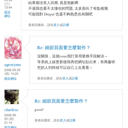
結果都沒有人回應, 真是抱歉啊
(三)
13:44
不過我也看不太懂你的問題, 太多面向了有點複雜.
固定
可能我對 Drupal 也還不夠熟悉也有關吧
網址
發表回應前，請先
登入
或
註冊
Re: 細節頁面要怎麼製作？
沒關係，這個issue我打算用業務手段解決～
等系統上線更新後我再把網址貼出來，有興趣研
agrozyme
究的人到時候可以自己上去看看～
2008-09-25
(四) 10:20
發表回應前，請先
登入
或
註冊
固定網址
Re: 細節頁面要怎麼製作？
charlesc
good!
2008-09-
25 (四)
發表回應前，請先
登入
或
註冊
21:14
固定網址