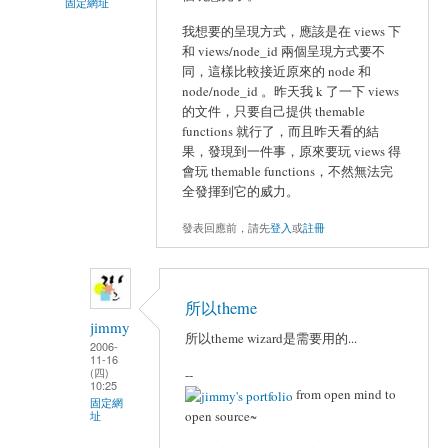
固定網址
我想要的呈現方式，應該是在 views 下
和 views/node_id 兩個呈現方式要不
同，這樣比較接近原來的 node 和
node/node_id 。昨天我 k 了一下 views
的文件，只要自己提供 themable
functions 就行了，而且昨天看的結
果，發現到一件事，原來要玩 views 得
會玩 themable functions，不然無法完
全發揮到它的威力。
發表回應前，請先
登入
或
註冊
所以theme
jimmy
所以theme wizard是需要用的...
2006-
11-16
(四)
--
10:25
from open mind to
固定網
open source~
址