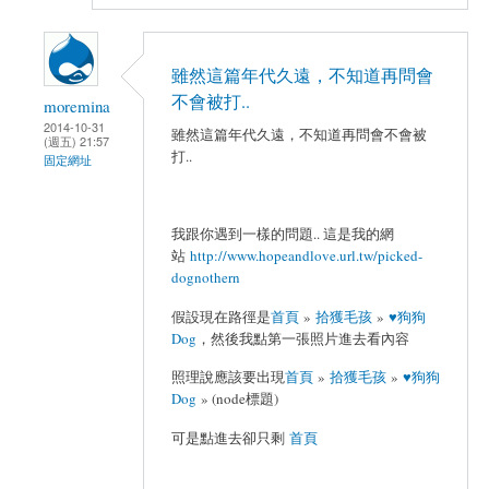
雖然這篇年代久遠，不知道再問會
不會被打..
moremina
2014-10-31
雖然這篇年代久遠，不知道再問會不會被
(週五) 21:57
打..
固定網址
我跟你遇到一樣的問題.. 這是我的網
站
http://www.hopeandlove.url.tw/picked-
dognothern
假設現在路徑是
首頁
»
拾獲毛孩
»
♥狗狗
Dog
，然後我點第一張照片進去看內容
照理說應該要出現
首頁
»
拾獲毛孩
»
♥狗狗
Dog
» (node標題)
可是點進去卻只剩
首頁