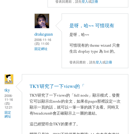
發表回應前，請先
登入
或
註冊
是呀，哈~~ 可惜現有
drakeguan
是呀，哈~~
2006-11-16
(四) 11:00
可惜現有的 theme wizard 只會
固定網址
生出 display type 為 list 的。
發表回應前，請先
登入
或
註冊
TKY研究了一下views的「
tky
TKY研究了一下views的「full node」顯示模式，發覺
2006-
11-16
它可以顯示出node的全文，如果在pager那裡設定一次
(四)
顯示一頁的話，就可以一筆一筆的跳下去看。同時又
12:21
固定
有breadcrumb會正確顯示上一層的連結。
網址
這已經蠻符合TKY的要求了。