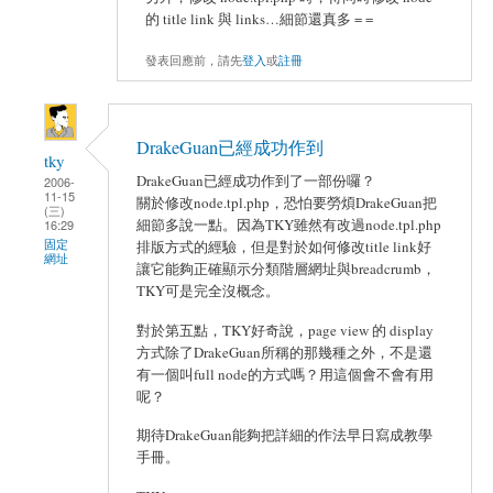
的 title link 與 links…細節還真多 = =
發表回應前，請先
登入
或
註冊
DrakeGuan已經成功作到
tky
DrakeGuan已經成功作到了一部份囉？
2006-
11-15
關於修改node.tpl.php，恐怕要勞煩DrakeGuan把
(三)
細節多說一點。因為TKY雖然有改過node.tpl.php
16:29
固定
排版方式的經驗，但是對於如何修改title link好
網址
讓它能夠正確顯示分類階層網址與breadcrumb，
TKY可是完全沒概念。
對於第五點，TKY好奇說，page view 的 display
方式除了DrakeGuan所稱的那幾種之外，不是還
有一個叫full node的方式嗎？用這個會不會有用
呢？
期待DrakeGuan能夠把詳細的作法早日寫成教學
手冊。