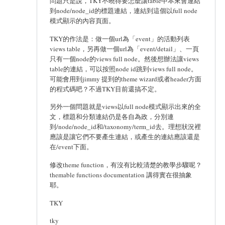
問題只是說，TKY不曉得要怎麼讓table中本來會連結
到node/node_id的標題連結，連結到這個以full node
模式顯示的內容頁面。
TKY的作法是：做一個url為「event」的活動列表
views table，另再做一個url為「event/detail」、一頁
只有一個node的views full node。然後想辦法讓views
table的連結，可以按照node id跳到views full node。
可能會用到jimmy 提到的theme wizard或者header方面
的程式碼吧？不過TKY目前還搞不定。
另外一個問題就是views以full node模式顯示出來的全
文，標題和分類連結仍是各自為政，分別連
到/node/node_id和/taxonomy/term_id去。理想狀況裡
應該是讓它們不要產生連結，或產生的連結應該還是
在/event下面。
修改theme function，有沒有比較清楚的教學步驟呢？
themable functions documentation 講得實在很抽象
耶。
TKY
tky