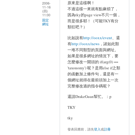
原來是這樣啊！
2006-
11-16
不過這樣一來就有點麻煩了，
(四)
因為tky的page view不只一個，
11:00
固定
而是很多耶！（可能TKY有分
網址
類狂吧？）
比如說有
http://ooxx/event
、還
有
http://ooxx/news
，諸如此類
一堆不同類型的頁面與網址。
如果是很多網址的情況下，要
怎麼修改一開頭的 if(arg(0) ==
'taxonomy') 呢？是用else if之類
的函數加上條件句，還是有一
個網址就得在最前頭加上一次
完整修改過的指令碼呢？
還請DrakeGuan幫忙。：p
TKY
tky
發表回應前，請先
登入
或
註冊