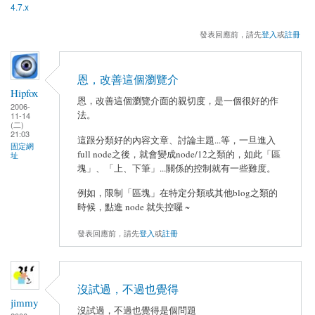
4.7.x
發表回應前，請先
登入
或
註冊
恩，改善這個瀏覽介
Hipfox
恩，改善這個瀏覽介面的親切度，是一個很好的作
2006-
法。
11-14
(二)
21:03
這跟分類好的內容文章、討論主題...等，一旦進入
固定網
full node之後，就會變成node/12之類的，如此「區
址
塊」、「上、下筆」...關係的控制就有一些難度。
例如，限制「區塊」在特定分類或其他blog之類的
時候，點進 node 就失控囉 ~
發表回應前，請先
登入
或
註冊
沒試過，不過也覺得
jimmy
沒試過，不過也覺得是個問題