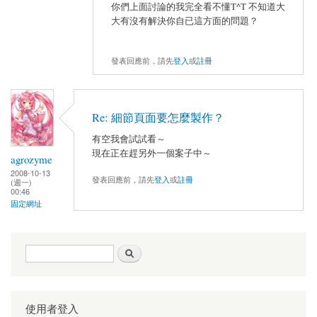
你們上面討論的我完全看不懂T^T 不知道大
大有沒有解決你自已這方面的問題？
發表回應前，請先
登入
或
註冊
Re: 細節頁面要怎麼製作？
有空我會試試看～
現在正在趕另外一個案子中～
agrozyme
2008-10-13
發表回應前，請先
登入
或
註冊
(週一)
00:46
固定網址
搜尋表單
搜尋
使用者登入