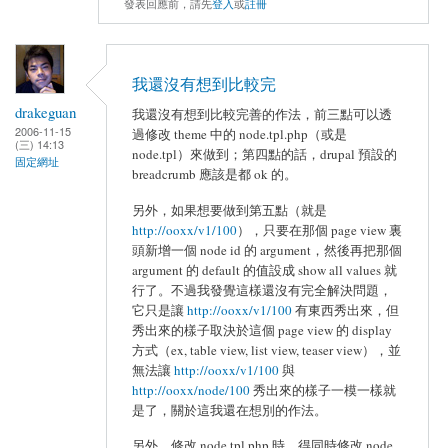
發表回應前，請先
登入
或
註冊
我還沒有想到比較完
drakeguan
我還沒有想到比較完善的作法，前三點可以透
2006-11-15
過修改 theme 中的 node.tpl.php（或是
(三) 14:13
node.tpl）來做到；第四點的話，drupal 預設的
固定網址
breadcrumb 應該是都 ok 的。
另外，如果想要做到第五點（就是
http://ooxx/v1/100
），只要在那個 page view 裏
頭新增一個 node id 的 argument，然後再把那個
argument 的 default 的值設成 show all values 就
行了。不過我發覺這樣還沒有完全解決問題，
它只是讓
http://ooxx/v1/100
有東西秀出來，但
秀出來的樣子取決於這個 page view 的 display
方式（ex, table view, list view, teaser view），並
無法讓
http://ooxx/v1/100
與
http://ooxx/node/100
秀出來的樣子一模一樣就
是了，關於這我還在想別的作法。
另外，修改 node.tpl.php 時，得同時修改 node