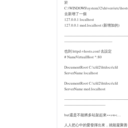
於
C:\WINDOWS\system32\drivers\etc\host
去新增了一個
127.0.0.1 localhost
127.0.0.1 med.localhost (新增加的)
-------------------------------------------------------
------------------------------------------
也到 httpd-vhosts.conf 去設定
# NameVirtualHost *:80
DocumentRoot C:\cfd2\htdocs\cfd
ServerName localhost
DocumentRoot C:\cfd2\htdocs\cfd
ServerName med.localhost
-------------------------------------------------------
------------------------------------
but還是不能將多站架起來~~>w<…
人人把心中的愛發揮出來，就能凝聚善