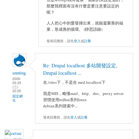
那麼我裡面有沒有什麼是要注意要設定的
呢？
人人把心中的愛發揮出來，就能凝聚善的福
業，形成善的循環。 (靜思語錄)
發表回應前，請先
登入
或
註冊
Re: Drupal localhost 多站開發設定,
Drupal localhost ...
annting
2009-
在./sites下，不是在 med.localhost下
03-25
(三)
22:29
我是MIS，略懂mail、http、dns、proxy server
固定網
習慣使用redhat系列linux
址
debian系列摸索中...
發表回應前，請先
登入
或
註冊