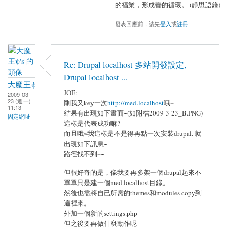
的福業，形成善的循環。 (靜思語錄)
發表回應前，請先
登入
或
註冊
Re: Drupal localhost 多站開發設定,
Drupal localhost ...
大魔王ψ
JOE:
2009-03-
23 (週一)
剛我又key一次
http://med.localhost
哦~
11:13
結果有出現如下畫面~(如附檔2009-3-23_B.PNG)
固定網址
這樣是代表成功嘛?
而且哦~我這樣是不是得再點一次安裝drupal. 就
出現如下訊息~
路徑找不到~~
但很好奇的是，像我要再多架一個drupal起來不
單單只是建一個med.localhost目錄。
然後也需將自已所需的themes和modules copy到
這裡來。
外加一個新的settings.php
但之後要再做什麼動作呢