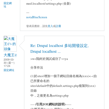
med.localhost/settings.php (全新)
固定網
址
---
notaBlueScreen
發表回應前，請先
登入
或
註冊
Re: Drupal localhost 多站開發設定,
Drupal localhost ...
大魔王ψ
>w<我終於測試成功了~~ya
2009-03-
30 (週一)
17:24
分享作法
固定網址
(1)於sites\增加一個子網站目錄名稱為(xxx)<--(自
已所要命名的
sites\default中的default.settings.php複製到(xxx)
目錄
中，之後更名為settings.php
(引用JOE網站的說明)
----
------
(2)將某個domain 指到 localhost