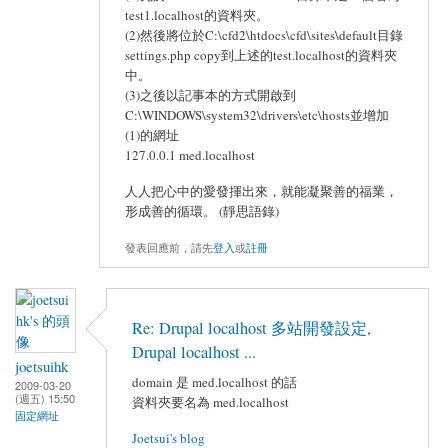
test1.localhost的資料夾。
(2)然後將位於C:\cfd2\htdocs\cfd\sites\default目錄
settings.php copy到上述的test.localhost的資料夾
中。
(3)之後以記事本的方式開啟到
C:\WINDOWS\system32\drivers\etc\hosts並增加
(1)的網址
127.0.0.1 med.localhost
人人把心中的愛發揮出來，就能凝聚善的福業，
形成善的循環。 (靜思語錄)
發表回應前，請先
登入
或
註冊
Re: Drupal localhost 多站開發設定,
Drupal localhost ...
joetsuihk
domain 是 med.localhost 的話
2009-03-20
(週五) 15:50
資料夾要名為 med.localhost
固定網址
Joetsui's blog