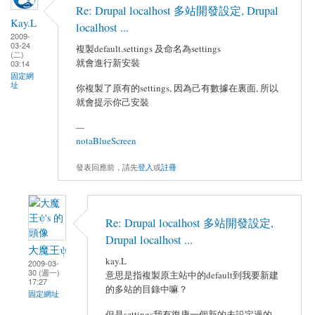
Re: Drupal localhost 多站開發設定, Drupal
Kay.L
localhost ...
2009-
03-24
複製default.settings 及命名為settings
(二)
就會進行新安裝
03:14
固定網
址
你複製了原有的settings, 因為己有數據在裏面, 所以
就會提示你己安裝
---
notaBlueScreen
發表回應前，請先
登入
或
註冊
Re: Drupal localhost 多站開發設定,
Drupal localhost ...
大魔王ψ
kay.L
2009-03-
30 (週一)
意思是指複製原主站中的default到我要新建
17:27
的多站的目錄中嘛？
固定網址
但是settings我有復康一個新的未設定過的，