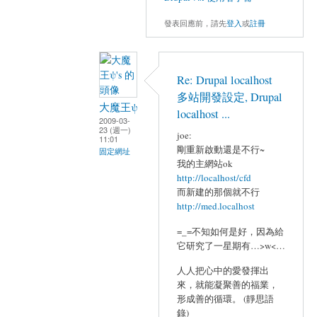
發表回應前，請先
登入
或
註冊
Re: Drupal localhost
多站開發設定, Drupal
大魔王ψ
localhost ...
2009-03-
23 (週一)
joe:
11:01
剛重新啟動還是不行~
固定網址
我的主網站ok
http://localhost/cfd
而新建的那個就不行
http://med.localhost
=_=不知如何是好，因為給
它研究了一星期有…>w<…
人人把心中的愛發揮出
來，就能凝聚善的福業，
形成善的循環。 (靜思語
錄)