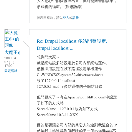
人人把心中的愛發揮出來，就能凝聚善的福業，
形成善的循環。 (靜思語錄)
發表回應前，請先
登入
或
註冊
Re: Drupal localhost 多站開發設定,
Drupal localhost ...
大魔王ψ
想詢問大家～
2009-04-
07 (二)
就是網站設多站設定於公司內部網站運作。
17:09
然後採用設定在以下路徑設定單機運作
固定網址
C:\WINDOWS\system32\drivers\etc\hosts
設了127.0.0.1 localhost
127.0.0.1 med-->多站運作的子網站目錄
但問題來了～有在Apache\conf\httpd.conf中設定
了如下的方式將
ServerName 127.0.0.1改為如下方式
ServerName 10.3.11.XXX
目的是要讓公司內部的其它人能連到我這台的IP
然後我主站連得到但我建的另一個med卻ping不