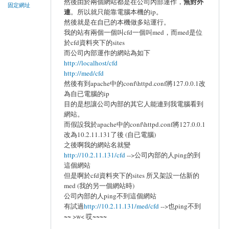
無對外
然後由於兩個網站都是在公司內部運作，
固定網址
連
。所以就只能靠電腦本機的ip。
然後就是在自已的本機做多站運行。
我的站有兩個一個叫cfd一個叫med，而med是位
於cfd資料夾下的sites
而公司內部運作的網站為如下
http://localhost/cfd
http://med/cfd
然後有到apache中的conf\httpd.conf將127.0.0.1改
為自已電腦的ip
目的是想讓公司內部的其它人能連到我電腦看到
網站。
而假設我於apache中的conf\httpd.conf將127.0.0.1
改為10.2.11.131了後 (自已電腦)
之後啊我的網站名就變
http://10.2.11.131/cfd
-->公司內部的人ping的到
這個網站
但是啊於cfd資料夾下的sites 所又架設一估新的
med (我的另一個網站時)
公司內部的人ping不到這個網站
有試過
http://10.2.11.131/med/cfd
-->也ping不到
~~ >w< 哎~~~~