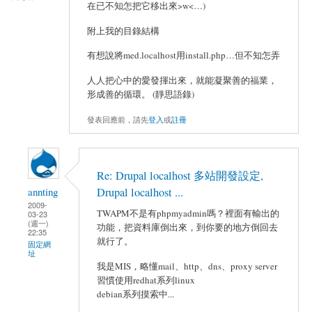
在已不知怎把它移出來>w<…)
附上我的目錄結構
有想說將med.localhost用install.php…但不知怎弄
人人把心中的愛發揮出來，就能凝聚善的福業，
形成善的循環。 (靜思語錄)
發表回應前，請先
登入
或
註冊
Re: Drupal localhost 多站開發設定,
Drupal localhost ...
annting
2009-
TWAPM不是有phpmyadmin嗎？裡面有輸出的
03-23
(週一)
功能，把資料庫倒出來，到你要的地方倒回去
22:35
就行了。
固定網
址
我是MIS，略懂mail、http、dns、proxy server
習慣使用redhat系列linux
debian系列摸索中...