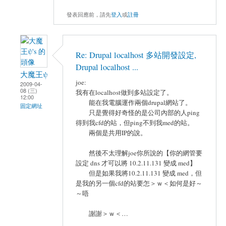
發表回應前，請先
登入
或
註冊
Re: Drupal localhost 多站開發設定,
Drupal localhost ...
大魔王ψ
joe:
2009-04-
08 (三)
我有在localhost做到多站設定了。
12:00
能在我電腦運作兩個drupal網站了。
固定網址
只是覺得好奇怪的是公司內部的人ping
得到我cfd的站，但ping不到我med的站。
兩個是共用IP的說。
然後不太理解joe你所說的【你的網管要
設定 dns 才可以將 10.2.11.131 變成 med】
但是如果我將10.2.11.131 變成 med，但
是我的另一個cfd的站要怎＞ｗ＜如何是好～
～唔
謝謝＞ｗ＜…