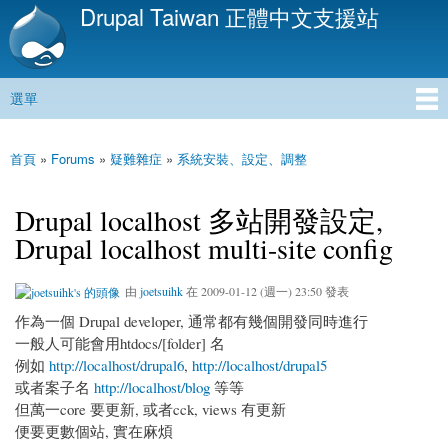
Drupal Taiwan 正體中文支援站
移
至
主
內
選單
容
主選單
首頁
»
Forums
»
疑難雜症
»
系統安裝、設定、調整
您在這裡
Drupal localhost 多站開發設定,
Drupal localhost multi-site config
由
joetsuihk
在 2009-01-12 (週一) 23:50 發表
作為一個 Drupal developer, 通常都有幾個開發同時進行
一般人可能會用htdocs/[folder] 名
例如
http://localhost/drupal6
,
http://localhost/drupal5
或者案子名
http://localhost/blog
等等
但萬一core 要更新, 或者cck, views 有更新
便要更數個站, 實在麻煩