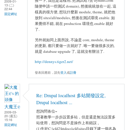
推一下, 我也是這樣用, 把測試站 (去 dyndns.com
2009-01-
13 (二)
隨便申請一些測試 domain), 然後統統放在一起, 這
22:44
樣真的很方便, 想玩什麼新 module, theme, 就把他
固定網址
放到 sites/all/modules, 然後在測試環境 enable. 如
果覺得不錯, 就在 production 環境也 enable 就好
了.
另外就如同上面所說, 不論是 core, module, theme
的更新, 都只要做一次就好了. 唯一要做很多次的,
就是 database upgrade 了, 這就沒有辦法了.
http://dennys.tiger2.net/
發表回應前，請先
登入
或
註冊
Re: Drupal localhost 多站開發設定,
Drupal localhost ...
大魔王ψ
想詢問各位~
2009-03-
20 (週五)
照著教學一步步設置多站，但是還是無法設置多
15:16
站使用，想詢問是不是操作上有錯誤 。
固定網址
(1)先於C:\cfd2\htdocs\cfd\sites目錄下建一個名為