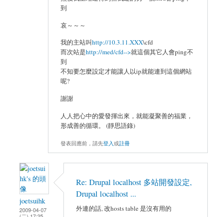
到
哀～～～
我的主站叫
http://10.3.11.XXX
\cfd
而次站是
http://med/cfd-->
就這個其它人會ping不
到
不知要怎麼設定才能讓人以ip就能連到這個網站
呢?
謝謝
人人把心中的愛發揮出來，就能凝聚善的福業，
形成善的循環。 (靜思語錄)
發表回應前，請先
登入
或
註冊
Re: Drupal localhost 多站開發設定,
Drupal localhost ...
joetsuihk
外連的話, 改hosts table 是沒有用的
2009-04-07
(二) 17:25