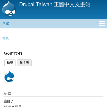
Drupal Taiwan 正體中文支援站
移
至
主
內
選單
容
主選單
首頁
您在這裡
warron
(作用中頁籤)
檢視
報名表
主要索引標籤
記錄
註冊了
15 年 9 個月