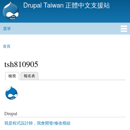
Drupal Taiwan 正體中文支援站
移
至
主
內
選單
容
主選單
首頁
您在這裡
tsh810905
(作用中頁籤)
檢視
報名表
主要索引標籤
Drupal
我是程式設計師，我會開發/修改模組