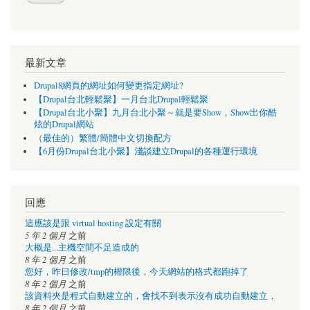
最新文章
Drupal8網頁的網址如何變更指定網址?
【Drupal台北輕鬆聚】一月台北Drupal輕鬆聚
【Drupal台北小聚】九月台北小聚～就是要Show，Show出你酷
炫的Drupal網站
（最佳的）繁體/簡體中文切換配方
【6月份Drupal台北小聚】淺談建立Drupal的各種運行環境
回應
這應該是跟 virtual hosting 設定有關
5 年 2 個月
之前
大概是...主機空間不足造成的
8 年 2 個月
之前
您好，昨日修改/tmp的權限後，今天網站的格式都跑掉了
8 年 2 個月
之前
該資料夾是程式自動建立的，會找不到表示沒有成功自動建立，
8 年 2 個月
之前