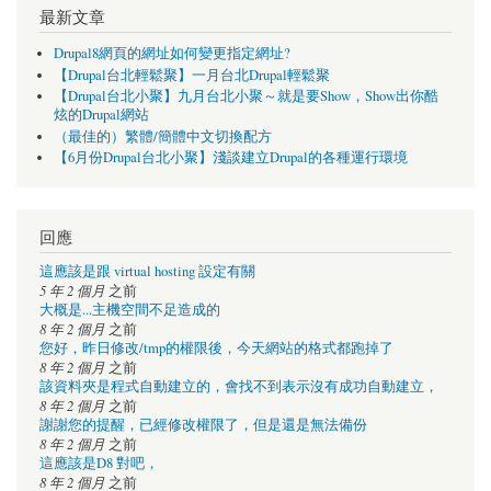
最新文章
Drupal8網頁的網址如何變更指定網址?
【Drupal台北輕鬆聚】一月台北Drupal輕鬆聚
【Drupal台北小聚】九月台北小聚～就是要Show，Show出你酷
炫的Drupal網站
（最佳的）繁體/簡體中文切換配方
【6月份Drupal台北小聚】淺談建立Drupal的各種運行環境
回應
這應該是跟 virtual hosting 設定有關
5 年 2 個月
之前
大概是...主機空間不足造成的
8 年 2 個月
之前
您好，昨日修改/tmp的權限後，今天網站的格式都跑掉了
8 年 2 個月
之前
該資料夾是程式自動建立的，會找不到表示沒有成功自動建立，
8 年 2 個月
之前
謝謝您的提醒，已經修改權限了，但是還是無法備份
8 年 2 個月
之前
這應該是D8 對吧，
8 年 2 個月
之前