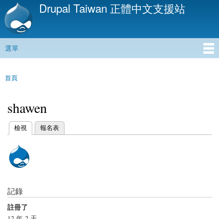
Drupal Taiwan 正體中文支援站
移
至
主
內
選單
容
主選單
首頁
您在這裡
shawen
(作用中頁籤)
檢視
報名表
主要索引標籤
記錄
註冊了
12 年 2 天