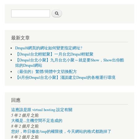
搜尋表單
搜尋
最新文章
Drupal8網頁的網址如何變更指定網址?
【Drupal台北輕鬆聚】一月台北Drupal輕鬆聚
【Drupal台北小聚】九月台北小聚～就是要Show，Show出你酷
炫的Drupal網站
（最佳的）繁體/簡體中文切換配方
【6月份Drupal台北小聚】淺談建立Drupal的各種運行環境
回應
這應該是跟 virtual hosting 設定有關
5 年 2 個月
之前
大概是...主機空間不足造成的
8 年 2 個月
之前
您好，昨日修改/tmp的權限後，今天網站的格式都跑掉了
8 年 2 個月
之前