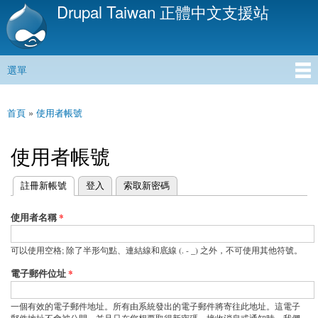
Drupal Taiwan 正體中文支援站
移
至
主
內
選單
容
主選單
首頁
»
使用者帳號
您在這裡
使用者帳號
(作用中頁籤)
註冊新帳號
登入
索取新密碼
主要索引標籤
使用者名稱
*
可以使用空格; 除了半形句點、連結線和底線 (. - _) 之外，不可使用其他符號。
電子郵件位址
*
一個有效的電子郵件地址。所有由系統發出的電子郵件將寄往此地址。這電子