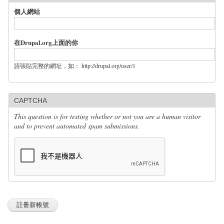
個人網站
在Drupal.org上面的你
請張貼完整的網址，如： http://drupal.org/user/1
CAPTCHA
This question is for testing whether or not you are a human visitor
and to prevent automated spam submissions.