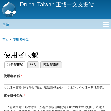
Drupal Taiwan 正體中文支援站
移
至
主
內
選單
容
主選單
首頁
»
使用者帳號
您在這裡
使用者帳號
(作用中頁籤)
註冊新帳號
登入
索取新密碼
主要索引標籤
使用者名稱
*
可以使用空格; 除了半形句點、連結線和底線 (. - _) 之外，不可使用其他符號。
電子郵件位址
*
一個有效的電子郵件地址。所有由系統發出的電子郵件將寄往此地址。這電子