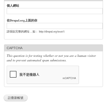
個人網站
在Drupal.org上面的你
請張貼完整的網址，如： http://drupal.org/user/1
CAPTCHA
This question is for testing whether or not you are a human visitor
and to prevent automated spam submissions.