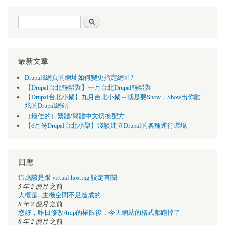
搜尋表單
搜尋
最新文章
Drupal8網頁的網址如何變更指定網址?
【Drupal台北輕鬆聚】一月台北Drupal輕鬆聚
【Drupal台北小聚】九月台北小聚～就是要Show，Show出你酷
炫的Drupal網站
（最佳的）繁體/簡體中文切換配方
【6月份Drupal台北小聚】淺談建立Drupal的各種運行環境
回應
這應該是跟 virtual hosting 設定有關
5 年 2 個月
之前
大概是...主機空間不足造成的
8 年 2 個月
之前
您好，昨日修改/tmp的權限後，今天網站的格式都跑掉了
8 年 2 個月
之前