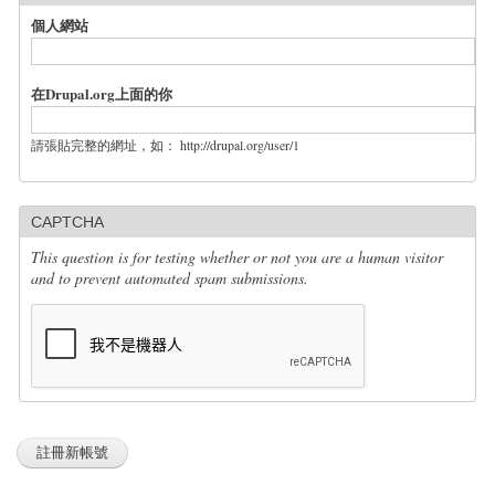
個人網站
在Drupal.org上面的你
請張貼完整的網址，如： http://drupal.org/user/1
CAPTCHA
This question is for testing whether or not you are a human visitor
and to prevent automated spam submissions.