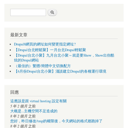
搜尋表單
搜尋
最新文章
Drupal8網頁的網址如何變更指定網址?
【Drupal台北輕鬆聚】一月台北Drupal輕鬆聚
【Drupal台北小聚】九月台北小聚～就是要Show，Show出你酷
炫的Drupal網站
（最佳的）繁體/簡體中文切換配方
【6月份Drupal台北小聚】淺談建立Drupal的各種運行環境
回應
這應該是跟 virtual hosting 設定有關
5 年 2 個月
之前
大概是...主機空間不足造成的
8 年 2 個月
之前
您好，昨日修改/tmp的權限後，今天網站的格式都跑掉了
8 年 2 個月
之前