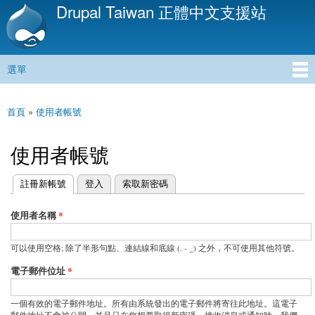
Drupal Taiwan 正體中文支援站
移
至
主
內
選單
容
主選單
首頁
»
使用者帳號
您在這裡
使用者帳號
(作用中頁籤)
註冊新帳號
登入
索取新密碼
主要索引標籤
使用者名稱
*
可以使用空格; 除了半形句點、連結線和底線 (. - _) 之外，不可使用其他符號。
電子郵件位址
*
一個有效的電子郵件地址。所有由系統發出的電子郵件將寄往此地址。這電子