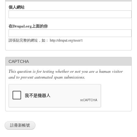
個人網站
在Drupal.org上面的你
請張貼完整的網址，如： http://drupal.org/user/1
CAPTCHA
This question is for testing whether or not you are a human visitor
and to prevent automated spam submissions.