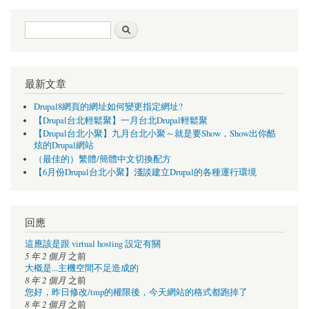
搜尋表單
搜尋
最新文章
Drupal8網頁的網址如何變更指定網址?
【Drupal台北輕鬆聚】一月台北Drupal輕鬆聚
【Drupal台北小聚】九月台北小聚～就是要Show，Show出你酷
炫的Drupal網站
（最佳的）繁體/簡體中文切換配方
【6月份Drupal台北小聚】淺談建立Drupal的各種運行環境
回應
這應該是跟 virtual hosting 設定有關
5 年 2 個月
之前
大概是...主機空間不足造成的
8 年 2 個月
之前
您好，昨日修改/tmp的權限後，今天網站的格式都跑掉了
8 年 2 個月
之前